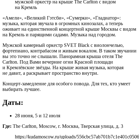
мужской оркестр на крыше The Carlton с видом
на Кремль
«Амели», «Великий Гэтсби», «Сумерки», «Гладиатор»:
музыка, которая звучала в огромных кинозалах, а теперь
оживает на единственной концертной крыше Москвы с видом
на Кремль и парящими садами. Музыка над городом.
Мужской камерный оркестр SVET Black с виолончелью,
фортепиано, контрабасом и живым вокалом. В таком звучании
вы это точно не слышали. Панорамная крыша отеля The
Carlton. Под Вами вечерние огни Красной площади
и Кремлёвские звёзды. На крыше живая музыка, которая
не давит, а раскрывает пространство внутри.
Концерт-замедление для особого повода. Для тех, кто умеет
выбирать лучшее.
Даты:
28 июня, 5 и 12 июля
Где:
The Carlton, Moscow, г. Москва, Тверская улица, д. 3
https://kudamoscow.ru/uploads/556cbc57ab701b7c1e401c050