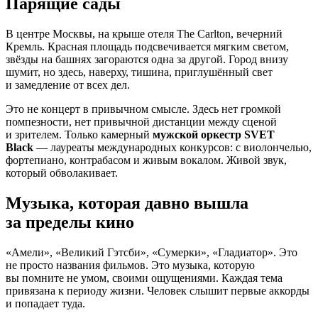
Парящие сады
В центре Москвы, на крыше отеля The Carlton, вечерний
Кремль. Красная площадь подсвечивается мягким светом,
звёзды на башнях загораются одна за другой. Город внизу
шумит, но здесь, наверху, тишина, приглушённый свет
и замедление от всех дел.
Это не концерт в привычном смысле. Здесь нет громкой
помпезности, нет привычной дистанции между сценой
и зрителем. Только камерный
мужской оркестр SVET
Black
— лауреаты международных конкурсов: с виолончелью,
фортепиано, контрабасом и живым вокалом. Живой звук,
который обволакивает.
Музыка, которая давно вышла
за пределы кино
«Амели», «Великий Гэтсби», «Сумерки», «Гладиатор». Это
не просто названия фильмов. Это музыка, которую
вы помните не умом, своими ощущениями. Каждая тема
привязана к периоду жизни. Человек слышит первые аккорды
и попадает туда.