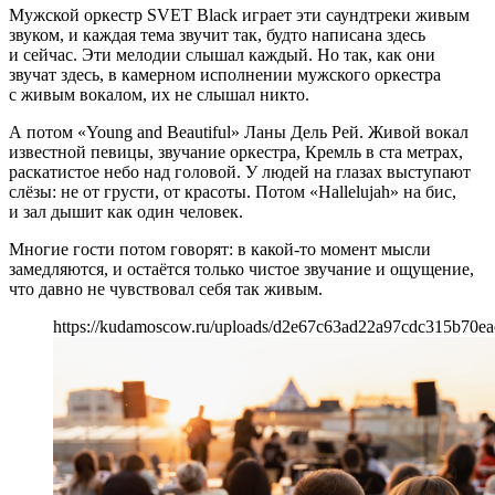
Мужской оркестр SVET Black играет эти саундтреки живым
звуком, и каждая тема звучит так, будто написана здесь
и сейчас. Эти мелодии слышал каждый. Но так, как они
звучат здесь, в камерном исполнении мужского оркестра
с живым вокалом, их не слышал никто.
А потом «Young and Beautiful» Ланы Дель Рей. Живой вокал
известной певицы, звучание оркестра, Кремль в ста метрах,
раскатистое небо над головой. У людей на глазах выступают
слёзы: не от грусти, от красоты. Потом «Hallelujah» на бис,
и зал дышит как один человек.
Многие гости потом говорят: в какой-то момент мысли
замедляются, и остаётся только чистое звучание и ощущение,
что давно не чувствовал себя так живым.
https://kudamoscow.ru/uploads/d2e67c63ad22a97cdc315b70eae