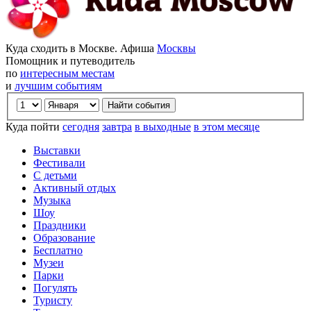
Куда сходить в Москве. Афиша
Москвы
Помощник и путеводитель
по
интересным местам
и
лучшим событиям
Куда пойти
сегодня
завтра
в выходные
в этом месяце
Выставки
Фестивали
С детьми
Активный отдых
Музыка
Шоу
Праздники
Образование
Бесплатно
Музеи
Парки
Погулять
Туристу