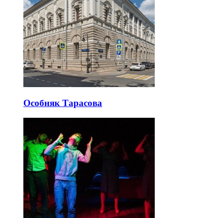
Особняк Тарасова