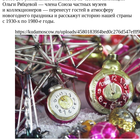
Ольги Рябцевой — члена Союза частных музеев
и коллекционеров — перенесут гостей в атмосферу
новогоднего праздника и расскажут историю нашей страны
с 1930-х по 1980-е годы.
https://kudamoscow.ru/uploads/45801839f4bed0c276d547efff9