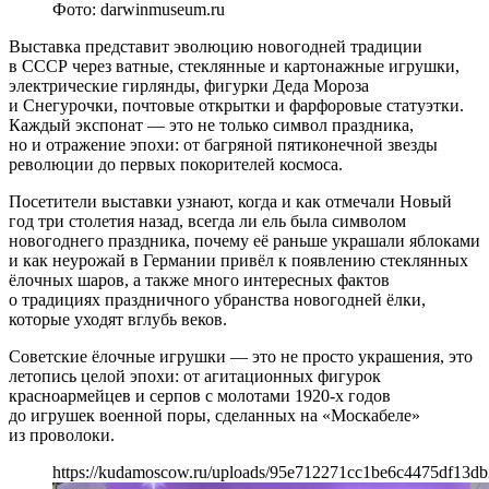
Фото: darwinmuseum.ru
Выставка представит эволюцию новогодней традиции
в СССР через ватные, стеклянные и картонажные игрушки,
электрические гирлянды, фигурки Деда Мороза
и Снегурочки, почтовые открытки и фарфоровые статуэтки.
Каждый экспонат — это не только символ праздника,
но и отражение эпохи: от багряной пятиконечной звезды
революции до первых покорителей космоса.
Посетители выставки узнают, когда и как отмечали Новый
год три столетия назад, всегда ли ель была символом
новогоднего праздника, почему её раньше украшали яблоками
и как неурожай в Германии привёл к появлению стеклянных
ёлочных шаров, а также много интересных фактов
о традициях праздничного убранства новогодней ёлки,
которые уходят вглубь веков.
Советские ёлочные игрушки — это не просто украшения, это
летопись целой эпохи: от агитационных фигурок
красноармейцев и серпов с молотами 1920-х годов
до игрушек военной поры, сделанных на «Москабеле»
из проволоки.
https://kudamoscow.ru/uploads/95e712271cc1be6c4475df13db