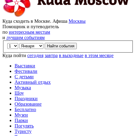
Куда сходить в Москве. Афиша
Москвы
Помощник и путеводитель
по
интересным местам
и
лучшим событиям
Куда пойти
сегодня
завтра
в выходные
в этом месяце
Выставки
Фестивали
С детьми
Активный отдых
Музыка
Шоу
Праздники
Образование
Бесплатно
Музеи
Парки
Погулять
Туристу