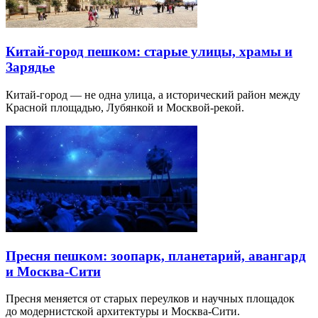
Китай-город пешком: старые улицы, храмы и
Зарядье
Китай-город — не одна улица, а исторический район между
Красной площадью, Лубянкой и Москвой-рекой.
Пресня пешком: зоопарк, планетарий, авангард
и Москва-Сити
Пресня меняется от старых переулков и научных площадок
до модернистской архитектуры и Москва-Сити.