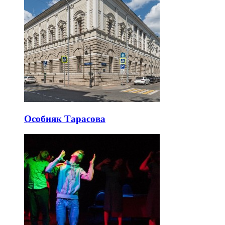
Особняк Тарасова