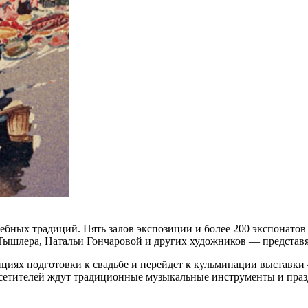
дебных традиций. Пять залов экспозиции и более 200 экспонат
Тышлера, Натальи Гончаровой и других художников — представят
дициях подготовки к свадьбе и перейдет к кульминации выставки
посетителей ждут традиционные музыкальные инструменты и пра