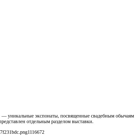
ьба» — уникальные экспонаты, посвященные свадебным обычаям
 представлен отдельным разделом выставки.
27f231bdc.png
1116
672