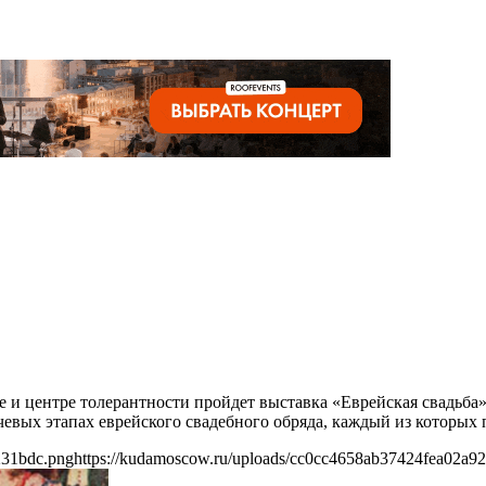
узее и центре толерантности пройдет выставка «Еврейская свад
чевых этапах еврейского свадебного обряда, каждый из которых
231bdc.png
https://kudamoscow.ru/uploads/cc0cc4658ab37424fea02a9