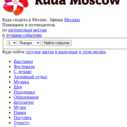
Куда сходить в Москве. Афиша
Москвы
Помощник и путеводитель
по
интересным местам
и
лучшим событиям
Куда пойти
сегодня
завтра
в выходные
в этом месяце
Выставки
Фестивали
С детьми
Активный отдых
Музыка
Шоу
Праздники
Образование
Бесплатно
Музеи
Парки
Погулять
Туристу