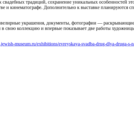
 свадебных традиций, сохранение уникальных особенностей этог
тве и кинематографе. Дополнительно к выставке планируются сп
ювелирные украшения, документы, фотографии — раскрывающие 
ел в свою коллекцию и впервые показывает две работы художни
.jewish-museum.ru/exhibitions/evreyskaya-svadba-drug-dlya-druga-s-