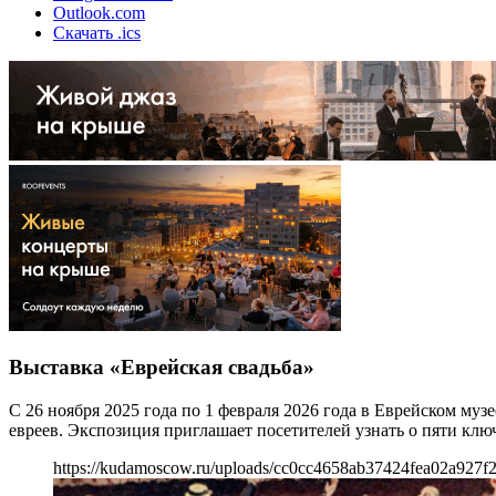
Outlook.com
Скачать .ics
Выставка «Еврейская свадьба»
С 26 ноября 2025 года по 1 февраля 2026 года в Еврейском м
евреев. Экспозиция приглашает посетителей узнать о пяти клю
https://kudamoscow.ru/uploads/cc0cc4658ab37424fea02a927f