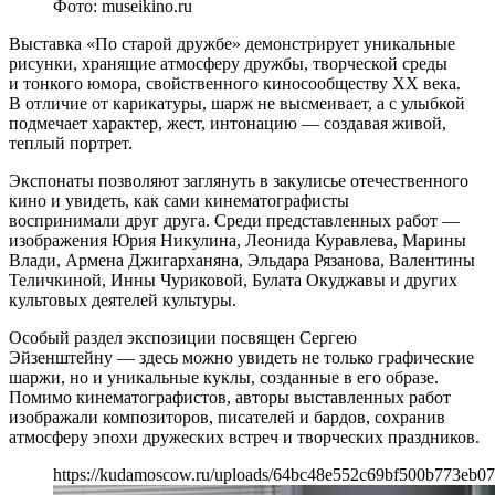
Фото: museikino.ru
Выставка «По старой дружбе» демонстрирует уникальные
рисунки, хранящие атмосферу дружбы, творческой среды
и тонкого юмора, свойственного киносообществу XX века.
В отличие от карикатуры, шарж не высмеивает, а с улыбкой
подмечает характер, жест, интонацию — создавая живой,
теплый портрет.
Экспонаты позволяют заглянуть в закулисье отечественного
кино и увидеть, как сами кинематографисты
воспринимали друг друга. Среди представленных работ —
изображения Юрия Никулина, Леонида Куравлева, Марины
Влади, Армена Джигарханяна, Эльдара Рязанова, Валентины
Теличкиной, Инны Чуриковой, Булата Окуджавы и других
культовых деятелей культуры.
Особый раздел экспозиции посвящен Сергею
Эйзенштейну — здесь можно увидеть не только графические
шаржи, но и уникальные куклы, созданные в его образе.
Помимо кинематографистов, авторы выставленных работ
изображали композиторов, писателей и бардов, сохранив
атмосферу эпохи дружеских встреч и творческих праздников.
https://kudamoscow.ru/uploads/64bc48e552c69bf500b773eb0