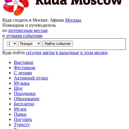
Куда сходить в Москве. Афиша
Москвы
Помощник и путеводитель
по
интересным местам
и
лучшим событиям
Куда пойти
сегодня
завтра
в выходные
в этом месяце
Выставки
Фестивали
С детьми
Активный отдых
Музыка
Шоу
Праздники
Образование
Бесплатно
Музеи
Парки
Погулять
Туристу