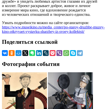
дружбе» и увидеть любимых артистов глазами их друзей
и коллег. Проект раскрывает доброе, живое и личное
измерение мира кино, где вдохновение рождается
из человеческих отношений и творческого единства.
Узнать подробности можно на сайте организаторов:
https://www.museikino.ru/media_center/po-staroy-druzhbe-muzey-
kino-otkryvaet-vystavku-sharzhey-iz-svoey-kollektsii/
Поделиться ссылкой
Фотографии события