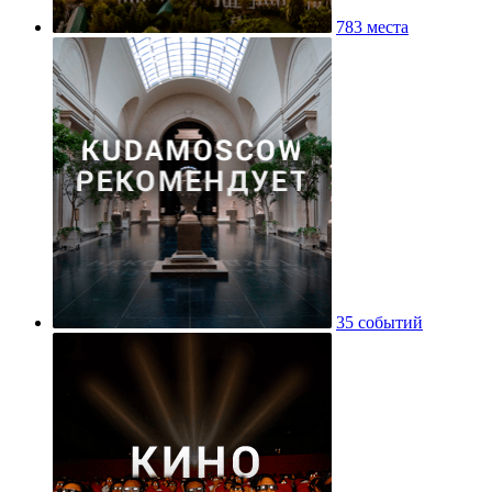
783 места
35 событий