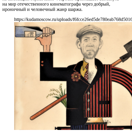
на мир отечественного кинематографа через добрый,
ироничный и человечный жанр шаржа.
https://kudamoscow.ru/uploads/f6fcce26ed5de780eab768d501