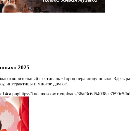
ушных» 2025
 благотворительный фестиваль «Город неравнодушных». Здесь ра
оу, интерактивы и многое другое.
0e14ca.png
https://kudamoscow.ru/uploads/36af3c6d54938ce7699c5fbd