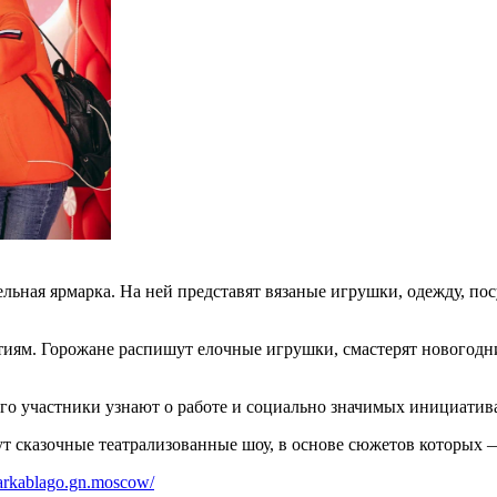
ельная ярмарка. На ней представят вязаные игрушки, одежду, п
иям. Горожане распишут елочные игрушки, смастерят новогодни
Его участники узнают о работе и социально значимых инициати
ут сказочные театрализованные шоу, в основе сюжетов которых 
markablago.gn.moscow/