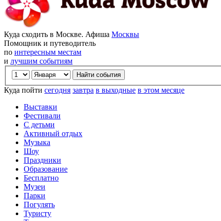
Куда сходить в Москве. Афиша
Москвы
Помощник и путеводитель
по
интересным местам
и
лучшим событиям
Куда пойти
сегодня
завтра
в выходные
в этом месяце
Выставки
Фестивали
С детьми
Активный отдых
Музыка
Шоу
Праздники
Образование
Бесплатно
Музеи
Парки
Погулять
Туристу