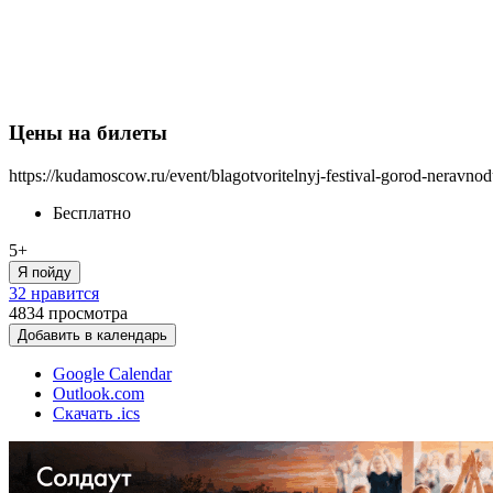
Цены на билеты
https://kudamoscow.ru/event/blagotvoritelnyj-festival-gorod-neravn
Бесплатно
5+
Я пойду
32 нравится
4834
просмотра
Добавить в календарь
Google Calendar
Outlook.com
Скачать .ics