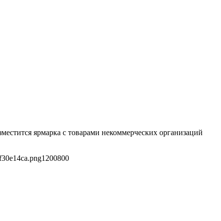
зместится ярмарка с товарами некоммерческих организаций
f30e14ca.png
1200
800