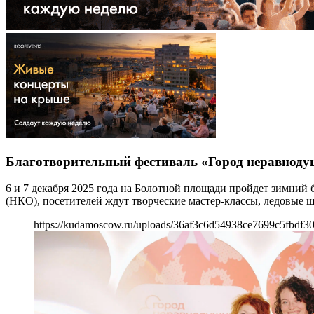
Благотворительный фестиваль «Город неравнод
6 и 7 декабря 2025 года на Болотной площади пройдет зимний
(НКО), посетителей ждут творческие мастер-классы, ледовые ш
https://kudamoscow.ru/uploads/36af3c6d54938ce7699c5fbdf3