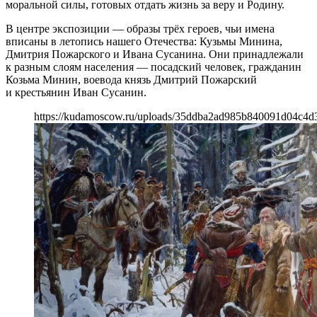
моральной силы, готовых отдать жизнь за веру и Родину.
В центре экспозиции — образы трёх героев, чьи имена
вписаны в летопись нашего Отечества: Кузьмы Минина,
Дмитрия Пожарского и Ивана Сусанина. Они принадлежали
к разным слоям населения — посадский человек, гражданин
Козьма Минин, воевода князь Дмитрий Пожарский
и крестьянин Иван Сусанин.
https://kudamoscow.ru/uploads/35ddba2ad985b840091d04c4d