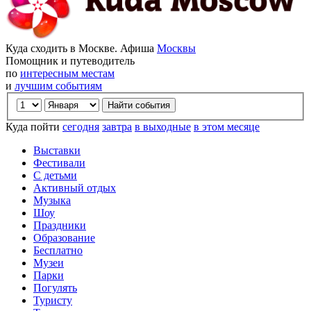
Куда сходить в Москве. Афиша
Москвы
Помощник и путеводитель
по
интересным местам
и
лучшим событиям
Куда пойти
сегодня
завтра
в выходные
в этом месяце
Выставки
Фестивали
С детьми
Активный отдых
Музыка
Шоу
Праздники
Образование
Бесплатно
Музеи
Парки
Погулять
Туристу