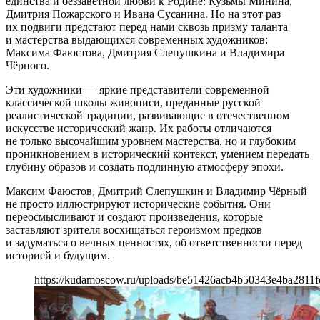
единства и беззаветной любви к Родине: Кузьмы Минина,
Дмитрия Пожарского и Ивана Сусанина. Но на этот раз
их подвиги предстают перед нами сквозь призму таланта
и мастерства выдающихся современных художников:
Максима Фаюстова, Дмитрия Слепушкина и Владимира
Чёрного.
Эти художники — яркие представители современной
классической школы живописи, преданные русской
реалистической традиции, развивающие в отечественном
искусстве исторический жанр. Их работы отличаются
не только высочайшим уровнем мастерства, но и глубоким
проникновением в исторический контекст, умением передать
глубину образов и создать подлинную атмосферу эпохи.
Максим Фаюстов, Дмитрий Слепушкин и Владимир Чёрный
не просто иллюстрируют исторические события. Они
переосмысливают и создают произведения, которые
заставляют зрителя восхищаться героизмом предков
и задуматься о вечных ценностях, об ответственности перед
историей и будущим.
https://kudamoscow.ru/uploads/be51426acb4b50343e4ba2811f