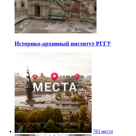
Историко-архивный институт РГГУ
783 места