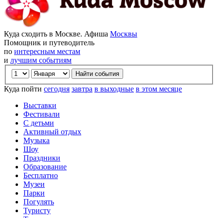
Куда сходить в Москве. Афиша
Москвы
Помощник и путеводитель
по
интересным местам
и
лучшим событиям
Куда пойти
сегодня
завтра
в выходные
в этом месяце
Выставки
Фестивали
С детьми
Активный отдых
Музыка
Шоу
Праздники
Образование
Бесплатно
Музеи
Парки
Погулять
Туристу