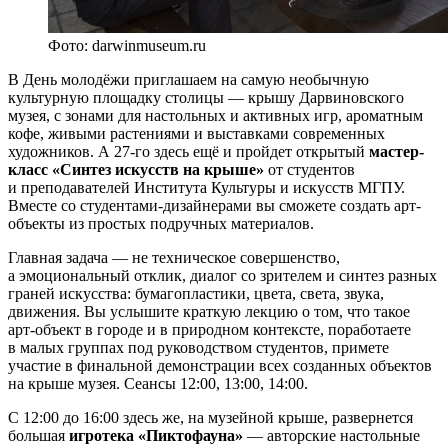
Фото: darwinmuseum.ru
В День молодёжи приглашаем на самую необычную
культурную площадку столицы — крышу Дарвиновского
музея, с зонами для настольных и активных игр, ароматным
кофе, живыми растениями и выставками современных
художников. А 27-го здесь ещё и пройдет открытый
мастер-
класс «Синтез искусств на крыше»
от студентов
и преподавателей Института Культуры и искусств МГПУ.
Вместе со студентами-дизайнерами вы сможете создать арт-
объекты из простых подручных материалов.
Главная задача — не техническое совершенство,
а эмоциональный отклик, диалог со зрителем и синтез разных
граней искусства: бумагопластики, цвета, света, звука,
движения. Вы услышите краткую лекцию о том, что такое
арт-объект в городе и в природном контексте, поработаете
в малых группах под руководством студентов, примете
участие в финальной демонстрации всех созданных объектов
на крыше музея. Сеансы 12:00, 13:00, 14:00.
С 12:00 до 16:00 здесь же, на музейной крыше, развернется
большая
игротека «Пиктофауна»
— авторские настольные