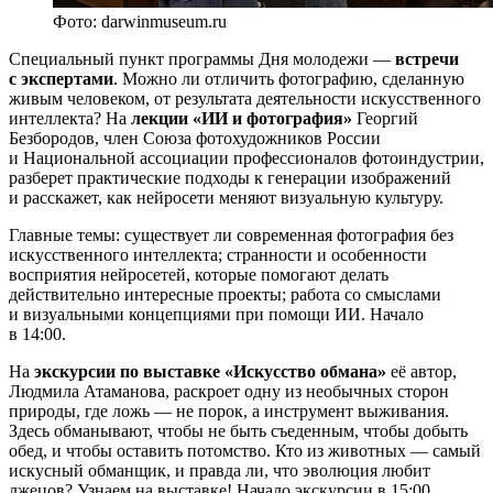
Фото: darwinmuseum.ru
Специальный пункт программы Дня молодежи —
встречи
с экспертами
. Можно ли отличить фотографию, сделанную
живым человеком, от результата деятельности искусственного
интеллекта? На
лекции «ИИ и фотография»
Георгий
Безбородов, член Союза фотохудожников России
и Национальной ассоциации профессионалов фотоиндустрии,
разберет практические подходы к генерации изображений
и расскажет, как нейросети меняют визуальную культуру.
Главные темы: существует ли современная фотография без
искусственного интеллекта; странности и особенности
восприятия нейросетей, которые помогают делать
действительно интересные проекты; работа со смыслами
и визуальными концепциями при помощи ИИ. Начало
в 14:00.
На
экскурсии по выставке «Искусство обмана»
её автор,
Людмила Атаманова, раскроет одну из необычных сторон
природы, где ложь — не порок, а инструмент выживания.
Здесь обманывают, чтобы не быть съеденным, чтобы добыть
обед, и чтобы оставить потомство. Кто из животных — самый
искусный обманщик, и правда ли, что эволюция любит
лжецов? Узнаем на выставке! Начало экскурсии в 15:00.