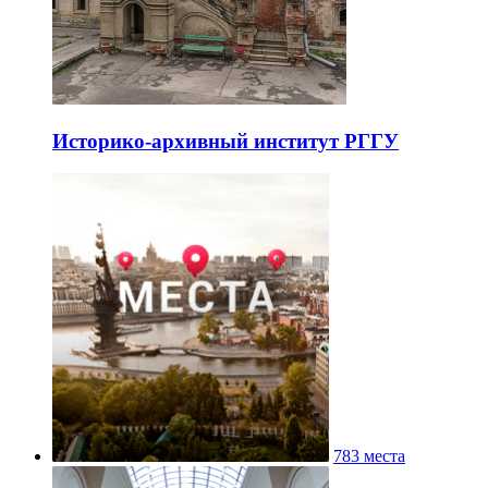
Историко-архивный институт РГГУ
783 места