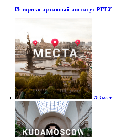
Историко-архивный институт РГГУ
783 места