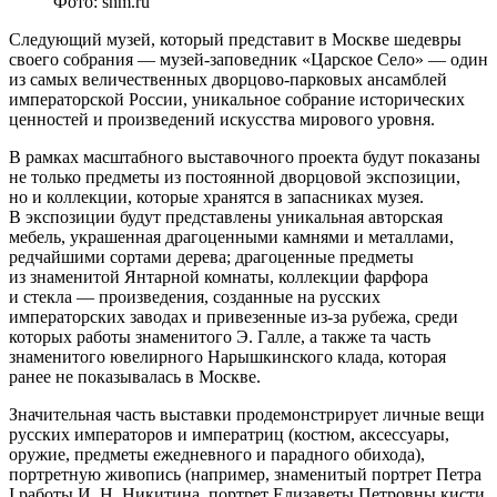
Фото: shm.ru
Следующий музей, который представит в Москве шедевры
своего собрания — музей-заповедник «Царское Село» — один
из самых величественных дворцово-парковых ансамблей
императорской России, уникальное собрание исторических
ценностей и произведений искусства мирового уровня.
В рамках масштабного выставочного проекта будут показаны
не только предметы из постоянной дворцовой экспозиции,
но и коллекции, которые хранятся в запасниках музея.
В экспозиции будут представлены уникальная авторская
мебель, украшенная драгоценными камнями и металлами,
редчайшими сортами дерева; драгоценные предметы
из знаменитой Янтарной комнаты, коллекции фарфора
и стекла — произведения, созданные на русских
императорских заводах и привезенные из-за рубежа, среди
которых работы знаменитого Э. Галле, а также та часть
знаменитого ювелирного Нарышкинского клада, которая
ранее не показывалась в Москве.
Значительная часть выставки продемонстрирует личные вещи
русских императоров и императриц (костюм, аксессуары,
оружие, предметы ежедневного и парадного обихода),
портретную живопись (например, знаменитый портрет Петра
I работы И. Н. Никитина, портрет Елизаветы Петровны кисти