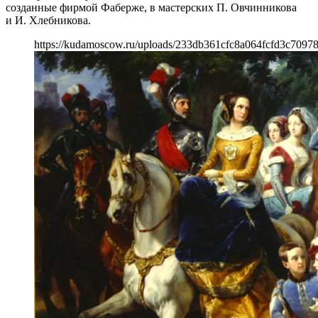
созданные фирмой Фаберже, в мастерских П. Овчинникова
и И. Хлебникова.
https://kudamoscow.ru/uploads/233db361cfc8a064fcfd3c7097