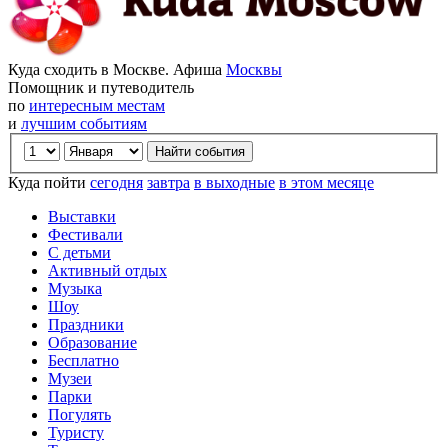
Куда сходить в Москве. Афиша
Москвы
Помощник и путеводитель
по
интересным местам
и
лучшим событиям
Куда пойти
сегодня
завтра
в выходные
в этом месяце
Выставки
Фестивали
С детьми
Активный отдых
Музыка
Шоу
Праздники
Образование
Бесплатно
Музеи
Парки
Погулять
Туристу