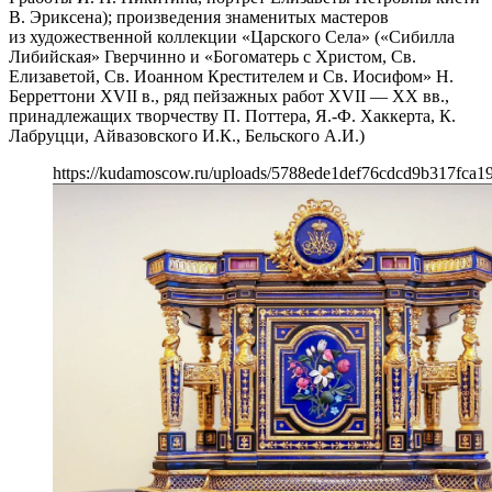
В. Эриксена); произведения знаменитых мастеров
из художественной коллекции «Царского Села» («Сибилла
Либийская» Гверчинно и «Богоматерь с Христом, Св.
Елизаветой, Св. Иоанном Крестителем и Св. Иосифом» Н.
Берреттони XVII в., ряд пейзажных работ XVII — ХХ вв.,
принадлежащих творчеству П. Поттера, Я.-Ф. Хаккерта, К.
Лабруцци, Айвазовского И.К., Бельского А.И.)
https://kudamoscow.ru/uploads/5788ede1def76cdcd9b317fca1