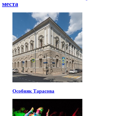
места
Особняк Тарасова