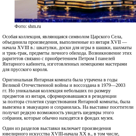
Фото: shm.ru
Особая коллекция, являющаяся символом Царского Села,
объединила произведения, выполненные из янтаря XVII —
начала XVIII в.: шкатулки, доски для игры в шашки, шахматы
и трик-трак, предметы личного обихода. Возникновение этих
раритетов связано с приобретением Петром I панелей
Янтарного кабинета, изготовленных немецкими мастерами
для прусского короля.
Оригинальная Янтарная комната была утрачена в годы
Великой Отечественной войны и воссоздана в 1979—2003
гг. Но уникальная коллекция небольших по размеру
предметов из янтаря, сформировавшаяся в резиденции
за полтора столетия существования Янтарной комнаты, была
вывезена в эвакуацию и сохранилась. На выставке посетители
получат редкую возможность увидеть шедевры этого
собрания, которые обычно находятся в фондах музея.
Один из разделов выставки включает произведения
ювелирного искусства XVIII-начала ХХ в., в том числе,