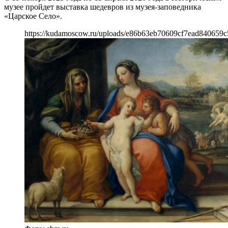
музее пройдет выставка шедевров из музея-заповедника
«Царское Село».
https://kudamoscow.ru/uploads/e86b63eb70609cf7ead840659c