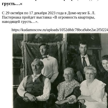
грусть…»
С 29 октября по 17 декабря 2023 года в Доме-музее Б. Л.
Пастернака пройдет выставка «В огромность квартиры,
наводящей грусть…».
https://kudamoscow.ru/uploads/1052d8dc78bca9abe2ac2f5f22