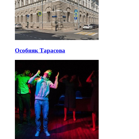
Особняк Тарасова