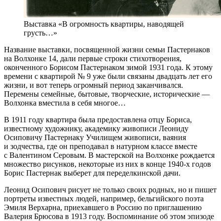
Выставка «В огромность квартиры, наводящей
грусть…»
Название выставки, посвященной жизни семьи Пастернаков
на Волхонке 14, дали первые строки стихотворения,
оконченного Борисом Пастернаком зимой 1931 года. К этому
времени с квартирой № 9 уже были связаны двадцать лет его
жизни, и вот теперь огромный период заканчивался.
Перемены семейные, бытовые, творческие, исторические —
Волхонка вместила в себя многое…
В 1911 году квартира была предоставлена отцу Бориса,
известному художнику, академику живописи Леониду
Осиповичу Пастернаку Училищем живописи, ваяния
и зодчества, где он преподавал в натурном классе вместе
с Валентином Серовым. В мастерской на Волхонке рождается
множество рисунков, некоторые из них в конце 1940-х годов
Борис Пастернак выберет для переделкинской дачи.
Леонид Осипович рисует не только своих родных, но и пишет
портреты известных людей, например, бельгийского поэта
Эмиля Верхарна, приехавшего в Россию по приглашению
Валерия Брюсова в 1913 году. Воспоминание об этом эпизоде