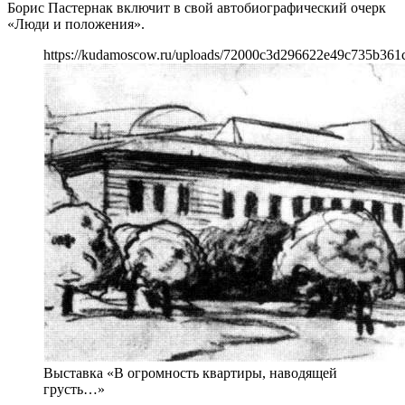
Борис Пастернак включит в свой автобиографический очерк
«Люди и положения».
https://kudamoscow.ru/uploads/72000c3d296622e49c735b361
Выставка «В огромность квартиры, наводящей
грусть…»