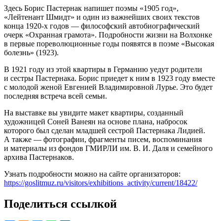
Здесь Борис Пастернак напишет поэмы «1905 год»,
«Лейтенант Шмидт» и один из важнейших своих текстов
конца 1920-х годов — философский автобиографический
очерк «Охранная грамота». Подробности жизни на Волхонке
в первые пореволюционные годы появятся в поэме «Высокая
болезнь» (1923).
В 1921 году из этой квартиры в Германию уедут родители
и сестры Пастернака. Борис приедет к ним в 1923 году вместе
с молодой женой Евгенией Владимировной Лурье. Это будет
последняя встреча всей семьи.
На выставке вы увидите макет квартиры, созданный
художницей Соней Ванеян на основе плана, набросок
которого был сделан младшей сестрой Пастернака Лидией.
А также — фотографии, фрагменты писем, воспоминания
и материалы из фондов ГМИРЛИ им. В. И. Даля и семейного
архива Пастернаков.
Узнать подробности можно на сайте организаторов:
https://goslitmuz.ru/visitors/exhibitions_activity/current/18422/
Поделиться ссылкой