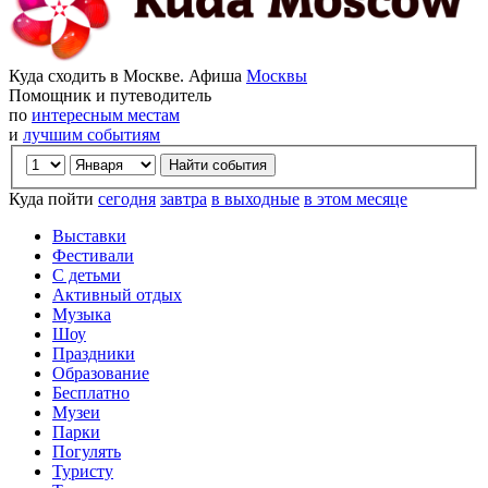
Куда сходить в Москве. Афиша
Москвы
Помощник и путеводитель
по
интересным местам
и
лучшим событиям
Куда пойти
сегодня
завтра
в выходные
в этом месяце
Выставки
Фестивали
С детьми
Активный отдых
Музыка
Шоу
Праздники
Образование
Бесплатно
Музеи
Парки
Погулять
Туристу