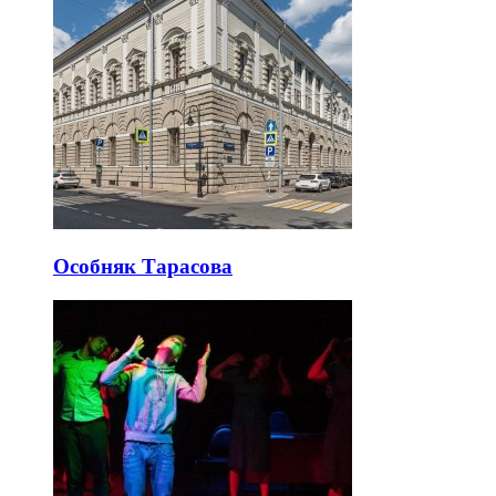
Особняк Тарасова