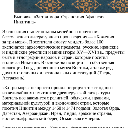
Выставка «За три моря. Странствия Афанасия
Никитина»
Экспозиция станет опытом музейного прочтения
бессмертного литературного произведения — «Хожения
за три моря». Посетители смогут увидеть более 100
экспонатов: археологические предметы, русские, иранские
и индийские рукописи и миниатюры XV—XVI вв., предметы
быта и этнографии народов и стран, которые посетил
и описал Никитин. В основе экспозиции — собственная
коллекция Государственного музея Востока, а также ряда
других столичных и региональных институций (Тверь,
Астрахань).
«За три моря» не просто проиллюстрирует текст одного
из величайших памятников древнерусской литературы.
Зритель познакомится с религией, обычаями, нравами,
материальной культурой и экономикой стран, которые
посетил Никитин между 1468 и 1474 годами: Золотая Орда,
Дагестан, Азербайджан, Иран, Индия, арабские страны,
восточноафриканский берег, Османская империя.