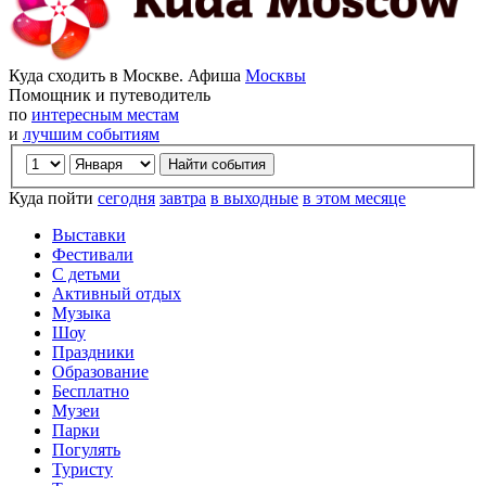
Куда сходить в Москве. Афиша
Москвы
Помощник и путеводитель
по
интересным местам
и
лучшим событиям
Куда пойти
сегодня
завтра
в выходные
в этом месяце
Выставки
Фестивали
С детьми
Активный отдых
Музыка
Шоу
Праздники
Образование
Бесплатно
Музеи
Парки
Погулять
Туристу