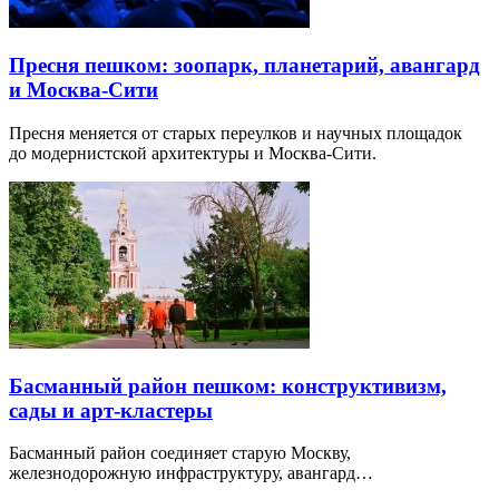
Пресня пешком: зоопарк, планетарий, авангард
и Москва-Сити
Пресня меняется от старых переулков и научных площадок
до модернистской архитектуры и Москва-Сити.
Басманный район пешком: конструктивизм,
сады и арт-кластеры
Басманный район соединяет старую Москву,
железнодорожную инфраструктуру, авангард…