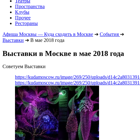
Театры
Пространства
Клубы
Прочее
Рестораны
Афиша Москвы — Куда сходить в Москве
➔
События
➔
Выставки
➔
В мае 2018 года
Выставки в Москве в мае 2018 года
Советуем Выставки
https://kudamoscow.ru/image/269/250/uploads/d14c2a803139
https://kudamoscow.ru/image/269/250/uploads/d14c2a803139