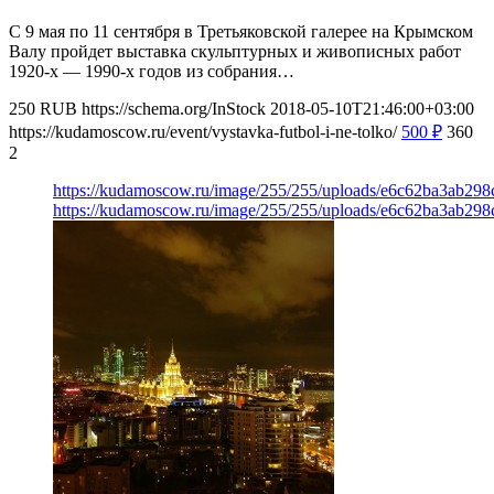
С 9 мая по 11 сентября в Третьяковской галерее на Крымском
Валу пройдет выставка скульптурных и живописных работ
1920-х — 1990-х годов из собрания…
250
RUB
https://schema.org/InStock
2018-05-10T21:46:00+03:00
https://kudamoscow.ru/event/vystavka-futbol-i-ne-tolko/
500
₽
360
2
https://kudamoscow.ru/image/255/255/uploads/e6c62ba3ab29
https://kudamoscow.ru/image/255/255/uploads/e6c62ba3ab29