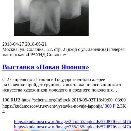
2018-04-27
2018-06-21
Москва, ул. Солянка, 1/2, стр. 2 (вход с ул. Забелина)
Галерея-
мастерская «ГРАУНД Солянка»
Выставка «Новая Япония»
С 27 апреля по 21 июня в Государственной галерее
на Солянке пройдет групповая выставка нового японского
искусства художников молодого и среднего поколения…
100
RUB
https://schema.org/InStock
2018-05-03T18:49:00+03:00
https://kudamoscow.ru/event/vystavka-novaja-japonija/
300
₽
2.3K
4
https://kudamoscow.ru/image/255/255/uploads/57d87f6eacf4
https://kudamoscow.ru/image/255/255/uploads/57d87f6eacf4