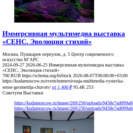
Иммерсивная мультимедиа выставка
«СЕНС. Эволюция стихий»
Москва, Пушкарев переулок, д. 5
Центр современного
искусства М’АРС
2024-09-27
2026-06-25
Иммерсивная мультимедиа выставка
«СЕНС. Эволюция стихий»
700
RUB
https://schema.org/InStock
2026-08-07T00:00:00+03:00
https://kudamoscow.ru/event/immersivnaja-multimedia-vystavka-
sense-geometrija-chuvstv/
от 1 400
₽
95.4K
253
Советуем Выставки
https://kudamoscow.ru/image/269/250/uploads/9458e7ad099a
https://kudamoscow.ru/image/269/250/uploads/9458e7ad099a