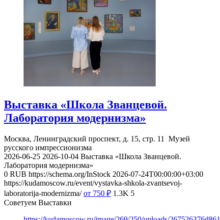
Выставка «Школа Званцевой.
Лаборатория модернизма»
Москва, Ленинградский проспект, д. 15, стр. 11
Музей
русского импрессионизма
2026-06-25
2026-10-04
Выставка «Школа Званцевой.
Лаборатория модернизма»
0
RUB
https://schema.org/InStock
2026-07-24T00:00:00+03:00
https://kudamoscow.ru/event/vystavka-shkola-zvantsevoj-
laboratorija-modernizma/
от 750
₽
1.3K
5
Советуем Выставки
https://kudamoscow.ru/image/269/250/uploads/267526376d8