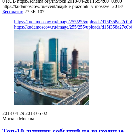
0
RUB
https://schema.org/InStock
2018-04-28T15:54:00+03:00
https://kudamoscow.ru/event/majskie-prazdniki-v-moskve--2018/
Бесплатно
27.3K
107
https://kudamoscow.ru/image/255/255/uploads/d15f358a27c0
https://kudamoscow.ru/image/255/255/uploads/d15f358a27c0
2018-04-29
2018-05-02
Москва
Москва
Топ-10 лучших событий на выходные