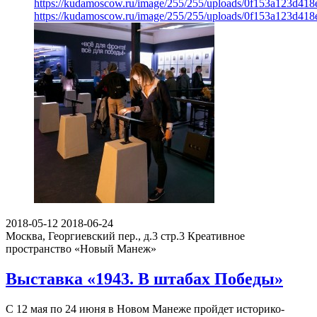
https://kudamoscow.ru/image/255/255/uploads/0f153a123d41
https://kudamoscow.ru/image/255/255/uploads/0f153a123d41
2018-05-12
2018-06-24
Москва, Георгиевский пер., д.3 стр.3
Креативное
пространство «Новый Манеж»
Выставка «1943. В штабах Победы»
С 12 мая по 24 июня в Новом Манеже пройдет историко-