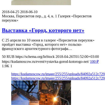
2018-04-25
2018-06-10
Москва, Пересветов пер., д. 4, к. 1
Галерея «Пересветов
переулок»
Выставка «Город, которого нет»
С 25 апреля по 10 июня в галерее «Пересветов переулок»
пройдет выставка «Город, которого нет» польско-
французского архитектурного фотографа…
50
RUB
https://schema.org/InStock
2018-04-26T01:52:00+03:00
https://kudamoscow.ru/event/vystavka-gorod-kotorogo-net/
100
₽
1.9K
1
https://kudamoscow.ru/image/255/255/uploads/84092a512c7
https://kudamoscow.ru/image/255/255/uploads/84092a512c7