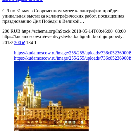
С 9 по 31 мая в Современном музее каллиграфии пройдет
уникальная выставка каллиграфических работ, посвященная
празднованию Дня Победы в Великой…
200
RUB
https://schema.org/InStock
2018-05-14T00:46:00+03:00
https://kudamoscow.ru/event/vystavka-kalligrafii-ko-dnju-pobedy-
2018/
200
₽
134
1
https://kudamoscow.ru/image/255/255/uploads/736c05236900
https://kudamoscow.ru/image/255/255/uploads/736c05236900