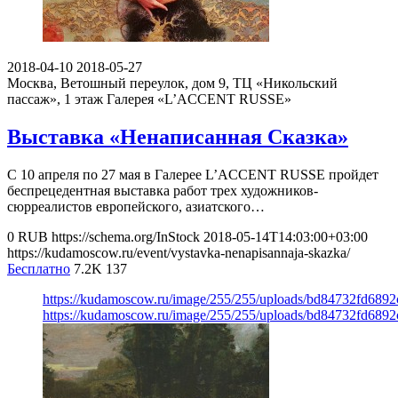
2018-04-10
2018-05-27
Москва, Ветошный переулок, дом 9, ТЦ «Никольский
пассаж», 1 этаж
Галерея «L’ACCENT RUSSE»
Выставка «Ненаписанная Сказка»
С 10 апреля по 27 мая в Галерее L’ACCENT RUSSE пройдет
беспрецедентная выставка работ трех художников-
сюрреалистов европейского, азиатского…
0
RUB
https://schema.org/InStock
2018-05-14T14:03:00+03:00
https://kudamoscow.ru/event/vystavka-nenapisannaja-skazka/
Бесплатно
7.2K
137
https://kudamoscow.ru/image/255/255/uploads/bd84732fd689
https://kudamoscow.ru/image/255/255/uploads/bd84732fd689