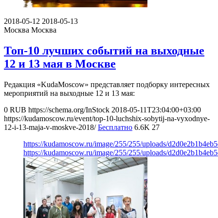
2018-05-12
2018-05-13
Москва
Москва
Топ-10 лучших событий на выходные
12 и 13 мая в Москве
Редакция «KudaMoscow» представляет подборку интересных
мероприятий на выходные 12 и 13 мая:
0
RUB
https://schema.org/InStock
2018-05-11T23:04:00+03:00
https://kudamoscow.ru/event/top-10-luchshix-sobytij-na-vyxodnye-
12-i-13-maja-v-moskve-2018/
Бесплатно
6.6K
27
https://kudamoscow.ru/image/255/255/uploads/d2d0e2b1b4eb
https://kudamoscow.ru/image/255/255/uploads/d2d0e2b1b4eb