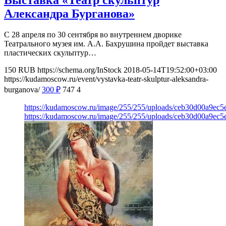
Александра Бурганова»
С 28 апреля по 30 сентября во внутреннем дворике
Театрального музея им. А.А. Бахрушина пройдет выставка
пластических скульптур…
150
RUB
https://schema.org/InStock
2018-05-14T19:52:00+03:00
https://kudamoscow.ru/event/vystavka-teatr-skulptur-aleksandra-
burganova/
300
₽
747
4
https://kudamoscow.ru/image/255/255/uploads/ceb30d00a9ec
https://kudamoscow.ru/image/255/255/uploads/ceb30d00a9ec