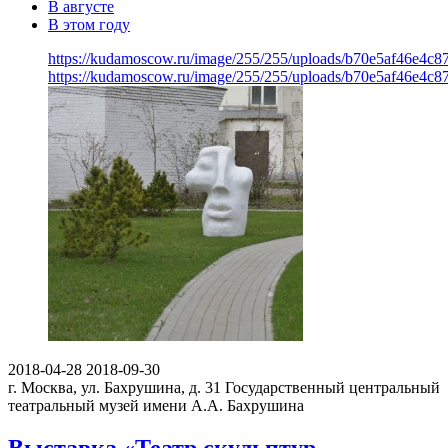
В августе
В этом году
https://kudamoscow.ru/image/255/255/uploads/b70e5af46e4c8
https://kudamoscow.ru/image/255/255/uploads/b70e5af46e4c8
2018-04-28
2018-09-30
г. Москва, ул. Бахрушина, д. 31
Государственный центральный
театральный музей имени А.А. Бахрушина
Выставка «Театр скульптур