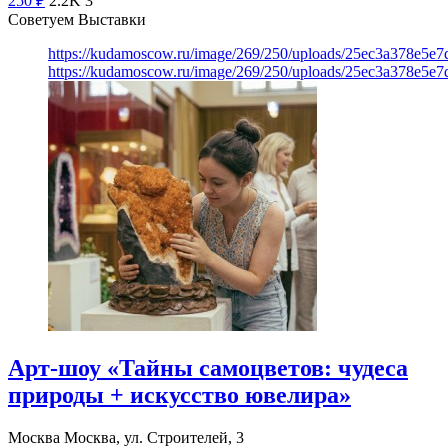
250
₽
2.2K
3
Советуем Выставки
https://kudamoscow.ru/image/269/250/uploads/25ec3a378e5
https://kudamoscow.ru/image/269/250/uploads/25ec3a378e5
Арт-шоу «Тайны самоцветов: чудеса
природы + искусство ювелира»
Москва
Москва, ул. Строителей, 3