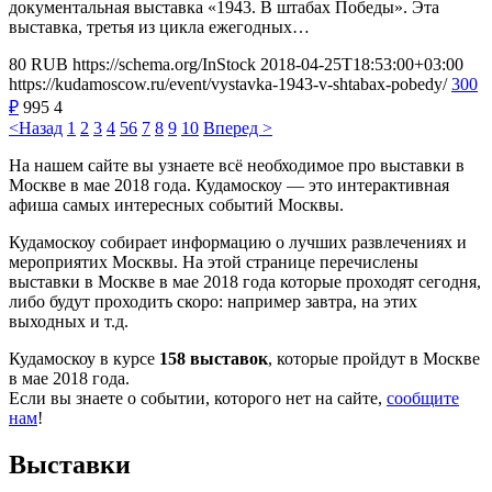
документальная выставка «1943. В штабах Победы». Эта
выставка, третья из цикла ежегодных…
80
RUB
https://schema.org/InStock
2018-04-25T18:53:00+03:00
https://kudamoscow.ru/event/vystavka-1943-v-shtabax-pobedy/
300
₽
995
4
<Назад
1
2
3
4
5
6
7
8
9
10
Вперед >
На нашем сайте вы узнаете всё необходимое про выставки в
Москве в мае 2018 года. Кудамоскоу — это интерактивная
афиша самых интересных событий Москвы.
Кудамоскоу собирает информацию о лучших развлечениях и
мероприятих Москвы. На этой странице перечислены
выставки в Москве в мае 2018 года которые проходят сегодня,
либо будут проходить скоро: например завтра, на этих
выходных и т.д.
Кудамоскоу в курсе
158 выставок
, которые пройдут в Москве
в мае 2018 года.
Если вы знаете о событии, которого нет на сайте,
сообщите
нам
!
Выставки