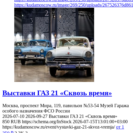
https://kudamoscow.ru/image/269/250/uploads/267526376d8
Выставки ГАЗ 21 «Сквозь время»
Москва, проспект Мира, 119, павильон №53-54
Музей Гаража
особого назначения ФСО России
2026-07-10
2026-09-27
Выставки ГАЗ 21 «Сквозь время»
850
RUB
https://schema.org/InStock
2026-07-15T13:01:00+03:00
https://kudamoscow.ru/event/vystavki-gaz-21-skvoz-vremja/
от 1