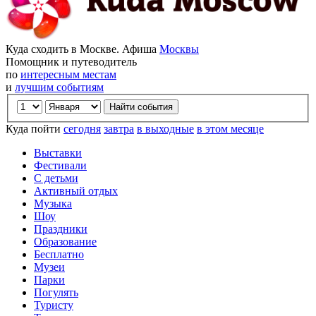
Куда сходить в Москве. Афиша
Москвы
Помощник и путеводитель
по
интересным местам
и
лучшим событиям
Куда пойти
сегодня
завтра
в выходные
в этом месяце
Выставки
Фестивали
С детьми
Активный отдых
Музыка
Шоу
Праздники
Образование
Бесплатно
Музеи
Парки
Погулять
Туристу