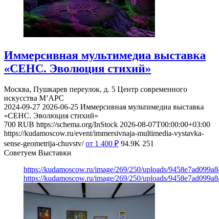
Иммерсивная мультимедиа выставка
«СЕНС. Эволюция стихий»
Москва, Пушкарев переулок, д. 5
Центр современного
искусства М’АРС
2024-09-27
2026-06-25
Иммерсивная мультимедиа выставка
«СЕНС. Эволюция стихий»
700
RUB
https://schema.org/InStock
2026-08-07T00:00:00+03:00
https://kudamoscow.ru/event/immersivnaja-multimedia-vystavka-
sense-geometrija-chuvstv/
от 1 400
₽
94.9K
251
Советуем Выставки
https://kudamoscow.ru/image/269/250/uploads/9458e7ad099a
https://kudamoscow.ru/image/269/250/uploads/9458e7ad099a