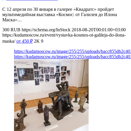
С 12 апреля по 30 января в галерее «Квадратс» пройдет
мультимедийная выставка «Космос: от Галилея до Илона
Маска»…
300
RUB
https://schema.org/InStock
2018-08-20T00:01:00+03:00
https://kudamoscow.ru/event/vystavka-kosmos-ot-galileja-do-ilona-
maska/
от 450
₽
2K
9
https://kudamoscow.ru/image/255/255/uploads/bacc855db2c4
https://kudamoscow.ru/image/255/255/uploads/bacc855db2c4