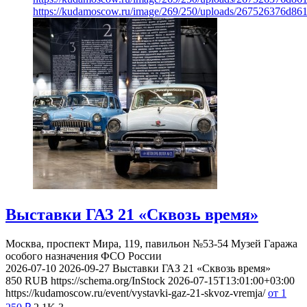
https://kudamoscow.ru/image/269/250/uploads/267526376d8
Выставки ГАЗ 21 «Сквозь время»
Москва, проспект Мира, 119, павильон №53-54
Музей Гаража
особого назначения ФСО России
2026-07-10
2026-09-27
Выставки ГАЗ 21 «Сквозь время»
850
RUB
https://schema.org/InStock
2026-07-15T13:01:00+03:00
https://kudamoscow.ru/event/vystavki-gaz-21-skvoz-vremja/
от 1