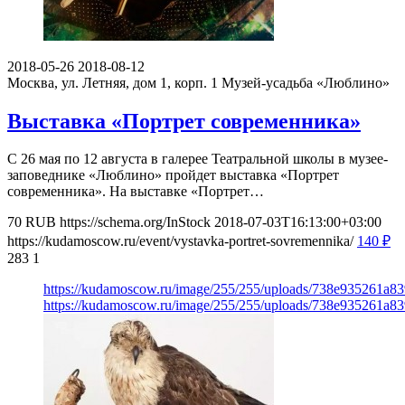
2018-05-26
2018-08-12
Москва, ул. Летняя, дом 1, корп. 1
Музей-усадьба «Люблино»
Выставка «Портрет современника»
С 26 мая по 12 августа в галерее Театральной школы в музее-
заповеднике «Люблино» пройдет выставка «Портрет
современника». На выставке «Портрет…
70
RUB
https://schema.org/InStock
2018-07-03T16:13:00+03:00
https://kudamoscow.ru/event/vystavka-portret-sovremennika/
140
₽
283
1
https://kudamoscow.ru/image/255/255/uploads/738e935261a
https://kudamoscow.ru/image/255/255/uploads/738e935261a