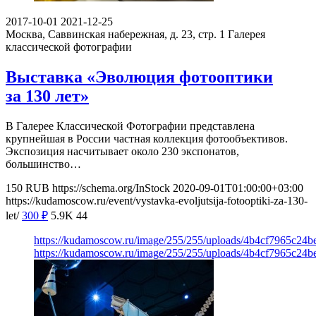
2017-10-01
2021-12-25
Москва, Саввинская набережная, д. 23, стр. 1
Галерея
классической фотографии
Выставка «Эволюция фотооптики
за 130 лет»
В Галерее Классической Фотографии представлена
крупнейшая в России частная коллекция фотообъективов.
Экспозиция насчитывает около 230 экспонатов,
большинство…
150
RUB
https://schema.org/InStock
2020-09-01T01:00:00+03:00
https://kudamoscow.ru/event/vystavka-evoljutsija-fotooptiki-za-130-
let/
300
₽
5.9K
44
https://kudamoscow.ru/image/255/255/uploads/4b4cf7965c24
https://kudamoscow.ru/image/255/255/uploads/4b4cf7965c24