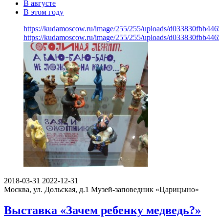
В августе
В этом году
https://kudamoscow.ru/image/255/255/uploads/d033830fbb44
https://kudamoscow.ru/image/255/255/uploads/d033830fbb44
2018-03-31
2022-12-31
Москва, ул. Дольская, д.1
Музей-заповедник «Царицыно»
Выставка «Зачем ребенку медведь?»