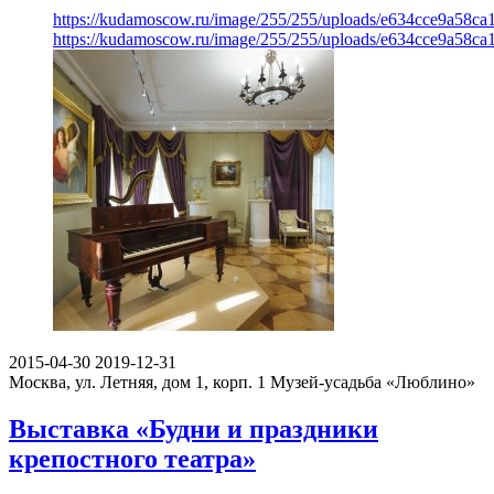
https://kudamoscow.ru/image/255/255/uploads/e634cce9a58c
https://kudamoscow.ru/image/255/255/uploads/e634cce9a58c
2015-04-30
2019-12-31
Москва, ул. Летняя, дом 1, корп. 1
Музей-усадьба «Люблино»
Выставка «Будни и праздники
крепостного театра»