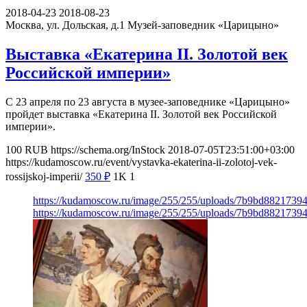
2018-04-23
2018-08-23
Москва, ул. Дольская, д.1
Музей-заповедник «Царицыно»
Выставка «Екатерина II. Золотой век
Российской империи»
С 23 апреля по 23 августа в музее-заповеднике «Царицыно»
пройдет выставка «Екатерина II. Золотой век Российской
империи».
100
RUB
https://schema.org/InStock
2018-07-05T23:51:00+03:00
https://kudamoscow.ru/event/vystavka-ekaterina-ii-zolotoj-vek-
rossijskoj-imperii/
350
₽
1K
1
https://kudamoscow.ru/image/255/255/uploads/7b9bd882173
https://kudamoscow.ru/image/255/255/uploads/7b9bd882173