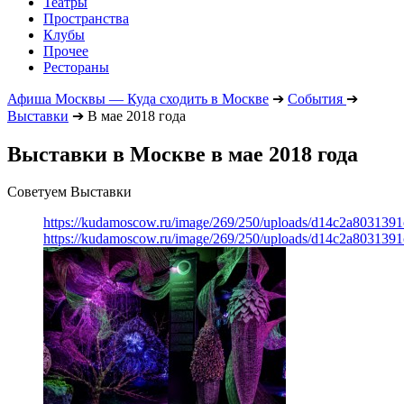
Театры
Пространства
Клубы
Прочее
Рестораны
Афиша Москвы — Куда сходить в Москве
➔
События
➔
Выставки
➔
В мае 2018 года
Выставки в Москве в мае 2018 года
Советуем Выставки
https://kudamoscow.ru/image/269/250/uploads/d14c2a803139
https://kudamoscow.ru/image/269/250/uploads/d14c2a803139