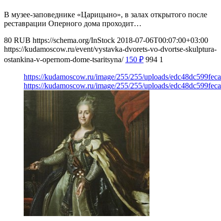
В музее-заповеднике «Царицыно», в залах открытого после
реставрации Оперного дома проходит…
80
RUB
https://schema.org/InStock
2018-07-06T00:07:00+03:00
https://kudamoscow.ru/event/vystavka-dvorets-vo-dvortse-skulptura-
ostankina-v-opernom-dome-tsaritsyna/
150
₽
994
1
https://kudamoscow.ru/image/255/255/uploads/edc48dc599fe
https://kudamoscow.ru/image/255/255/uploads/edc48dc599fe