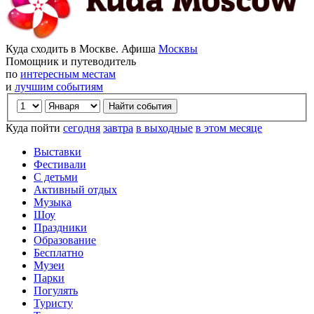
Куда сходить в Москве. Афиша
Москвы
Помощник и путеводитель
по
интересным местам
и
лучшим событиям
Куда пойти
сегодня
завтра
в выходные
в этом месяце
Выставки
Фестивали
С детьми
Активный отдых
Музыка
Шоу
Праздники
Образование
Бесплатно
Музеи
Парки
Погулять
Туристу