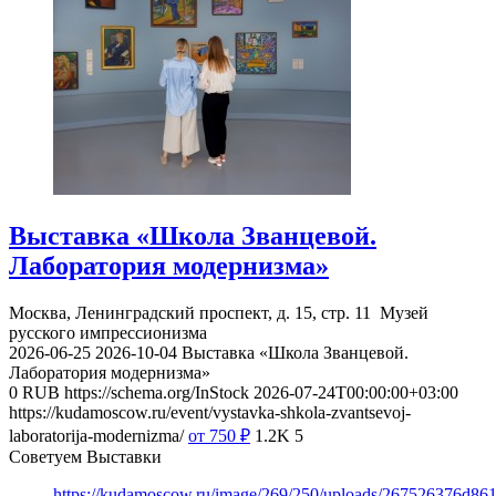
Выставка «Школа Званцевой.
Лаборатория модернизма»
Москва, Ленинградский проспект, д. 15, стр. 11
Музей
русского импрессионизма
2026-06-25
2026-10-04
Выставка «Школа Званцевой.
Лаборатория модернизма»
0
RUB
https://schema.org/InStock
2026-07-24T00:00:00+03:00
https://kudamoscow.ru/event/vystavka-shkola-zvantsevoj-
laboratorija-modernizma/
от 750
₽
1.2K
5
Советуем Выставки
https://kudamoscow.ru/image/269/250/uploads/267526376d8