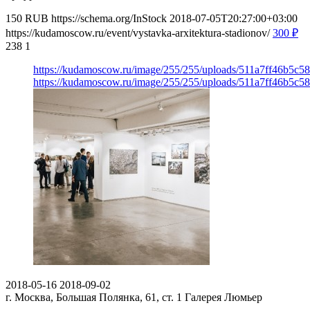
150
RUB
https://schema.org/InStock
2018-07-05T20:27:00+03:00
https://kudamoscow.ru/event/vystavka-arxitektura-stadionov/
300
₽
238
1
https://kudamoscow.ru/image/255/255/uploads/511a7ff46b5c5
https://kudamoscow.ru/image/255/255/uploads/511a7ff46b5c5
2018-05-16
2018-09-02
г. Москва, Большая Полянка, 61, ст. 1
Галерея Люмьер