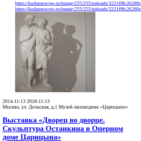
https://kudamoscow.ru/image/255/255/uploads/3221ff8c2628
https://kudamoscow.ru/image/255/255/uploads/3221ff8c2628
2014-11-13
2018-11-13
Москва, ул. Дольская, д.1
Музей-заповедник «Царицыно»
Выставка «Дворец во дворце.
Скульптура Останкина в Оперном
доме Царицына»