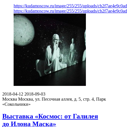
https://kudamoscow.ru/image/255/255/uploads/cb2f7ae4e9c0
https://kudamoscow.ru/image/255/255/uploads/cb2f7ae4e9c0
2018-04-12
2018-09-03
Москва
Москва, ул. Песочная аллея, д. 5, стр. 4, Парк
«Сокольники»
Выставка «Космос: от Галилея
до Илона Маска»