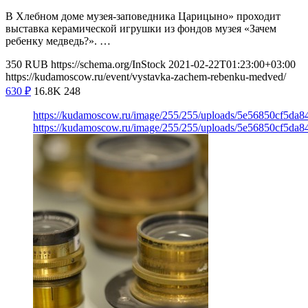
В Хлебном доме музея-заповедника Царицыно» проходит
выставка керамической игрушки из фондов музея «Зачем
ребенку медведь?». …
350
RUB
https://schema.org/InStock
2021-02-22T01:23:00+03:00
https://kudamoscow.ru/event/vystavka-zachem-rebenku-medved/
630
₽
16.8K
248
https://kudamoscow.ru/image/255/255/uploads/5e56850cf5da
https://kudamoscow.ru/image/255/255/uploads/5e56850cf5da