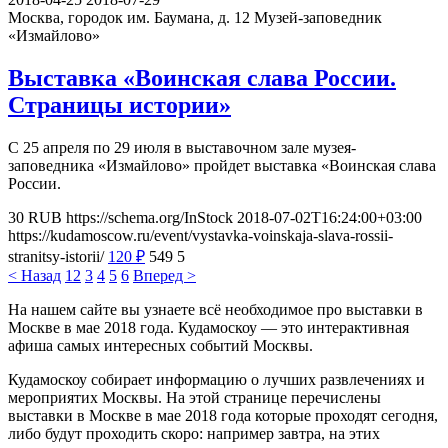
Москва, городок им. Баумана, д. 12
Музей-заповедник
«Измайлово»
Выставка «Воинская слава России.
Страницы истории»
С 25 апреля по 29 июля в выставочном зале музея-
заповедника «Измайлово» пройдет выставка «Воинская слава
России.
30
RUB
https://schema.org/InStock
2018-07-02T16:24:00+03:00
https://kudamoscow.ru/event/vystavka-voinskaja-slava-rossii-
stranitsy-istorii/
120
₽
549
5
< Назад
1
2
3
4
5
6
Вперед >
На нашем сайте вы узнаете всё необходимое про выставки в
Москве в мае 2018 года. Кудамоскоу — это интерактивная
афиша самых интересных событий Москвы.
Кудамоскоу собирает информацию о лучших развлечениях и
мероприятих Москвы. На этой странице перечислены
выставки в Москве в мае 2018 года которые проходят сегодня,
либо будут проходить скоро: например завтра, на этих