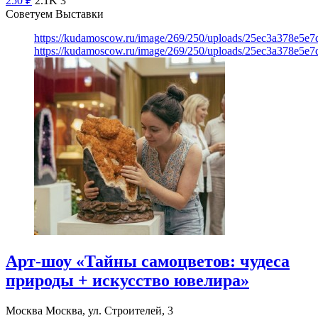
250
₽
2.1K
3
Советуем Выставки
https://kudamoscow.ru/image/269/250/uploads/25ec3a378e5
https://kudamoscow.ru/image/269/250/uploads/25ec3a378e5
Арт-шоу «Тайны самоцветов: чудеса
природы + искусство ювелира»
Москва
Москва, ул. Строителей, 3