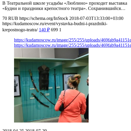
В Театральной школе усадьбы «Люблино» проходит выставка
«Будни и праздники крепостного театра». Сохранившийся…
70
RUB
https://schema.org/InStock
2018-07-03T13:33:00+03:00
https://kudamoscow.ru/event/vystavka-budni-i-prazdniki-
krepostnogo-teatra/
140
₽
699
1
https://kudamoscow.ru/image/255/255/uploads/469fab9a4115
https://kudamoscow.ru/image/255/255/uploads/469fab9a4115
2018-04-25
2018-07-29