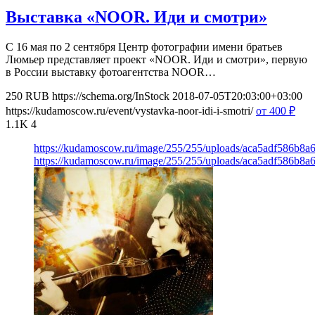
Выставка «NOOR. Иди и смотри»
С 16 мая по 2 сентября Центр фотографии имени братьев
Люмьер представляет проект «NOOR. Иди и смотри», первую
в России выставку фотоагентства NOOR…
250
RUB
https://schema.org/InStock
2018-07-05T20:03:00+03:00
https://kudamoscow.ru/event/vystavka-noor-idi-i-smotri/
от 400
₽
1.1K
4
https://kudamoscow.ru/image/255/255/uploads/aca5adf586b8
https://kudamoscow.ru/image/255/255/uploads/aca5adf586b8