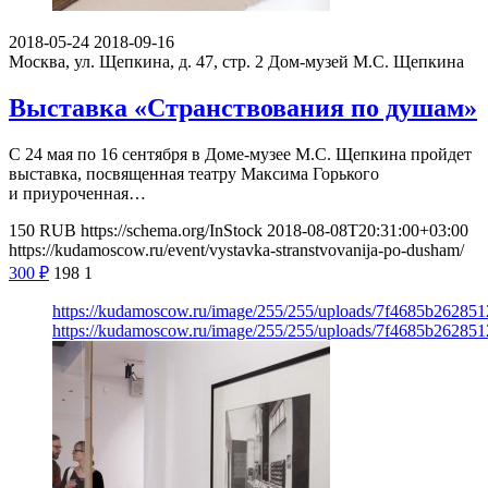
2018-05-24
2018-09-16
Москва, ул. Щепкина, д. 47, стр. 2
Дом-музей М.С. Щепкина
Выставка «Странствования по душам»
С 24 мая по 16 сентября в Доме-музее М.С. Щепкина пройдет
выставка, посвященная театру Максима Горького
и приуроченная…
150
RUB
https://schema.org/InStock
2018-08-08T20:31:00+03:00
https://kudamoscow.ru/event/vystavka-stranstvovanija-po-dusham/
300
₽
198
1
https://kudamoscow.ru/image/255/255/uploads/7f4685b26285
https://kudamoscow.ru/image/255/255/uploads/7f4685b26285