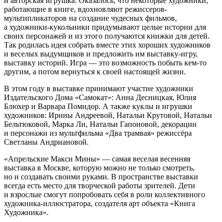
и авторская игрушка. Оказалось, что некоторые художники,
работающие в книге, вдохновляют режиссеров-
мультипликаторов на создание чудесных фильмов,
а художники-кукольники придумывают целые истории для
своих персонажей и из этого получаются книжки для детей.
Так родилась идея собрать вместе этих хороших художников
и веселых выдумщиков и предложить им выставку-игру,
выставку историй. Игра — это возможность побыть кем-то
другим, а потом вернуться к своей настоящей жизни.
В этом году в выставке принимают участие художники
Издательского Дома «Самокат»: Анна Десницкая, Юлия
Блюхер и Варвара Помидор. А также куклы и игрушки
художников: Ирины Андреевой, Натальи Крутовой, Натальи
Бельтюковой, Марка Ли, Натальи Гапоновой, декорации
и персонажи из мультфильма «Два трамвая» режиссёра
Светланы Андриановой.
«Апрельские Макси Мины» — самая веселая весенняя
выставка в Москве, которую можно не только смотреть,
но и создавать своими руками. В пространстве выставки
всегда есть место для творческой работы зрителей. Дети
и взрослые смогут попробовать себя в роли коллективного
художника-иллюстратора, создателя арт объекта «Книга
Художника».