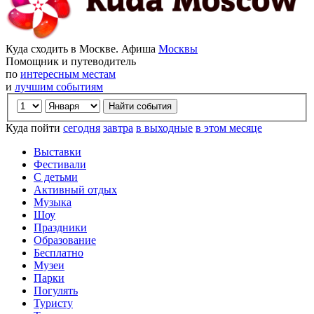
Куда сходить в Москве. Афиша
Москвы
Помощник и путеводитель
по
интересным местам
и
лучшим событиям
Куда пойти
сегодня
завтра
в выходные
в этом месяце
Выставки
Фестивали
С детьми
Активный отдых
Музыка
Шоу
Праздники
Образование
Бесплатно
Музеи
Парки
Погулять
Туристу