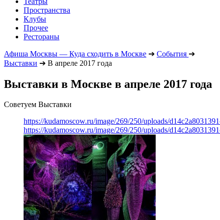
Театры
Пространства
Клубы
Прочее
Рестораны
Афиша Москвы — Куда сходить в Москве
➔
События
➔
Выставки
➔
В апреле 2017 года
Выставки в Москве в апреле 2017 года
Советуем Выставки
https://kudamoscow.ru/image/269/250/uploads/d14c2a803139
https://kudamoscow.ru/image/269/250/uploads/d14c2a803139