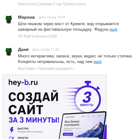
Кинотеатр Синема Стар Принц плаза
Марина
день назад 16:25
Шли пешком через мост от Кремля, вид открывается
шикарный на фестивальную площадку. Федука
ещё
VK Fest в Казани 2025
Даня
день назад 11:40
Много интерактива: запахи, звуки, видео; не только статика.
Концепты нетривиальны, есть, над чем
ещё
Выставка «Черновик будущего»