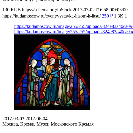
130
RUB
https://schema.org/InStock
2017-03-02T16:58:00+03:00
https://kudamoscow.ru/event/vystavka-litsom-k-litsu/
250
₽
1.3K
1
https://kudamoscow.ru/image/255/255/uploads/824e83a40ca0a
https://kudamoscow.ru/image/255/255/uploads/824e83a40ca0a
2017-03-03
2017-06-04
Москва, Кремль
Музеи Московского Кремля