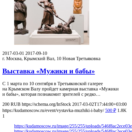
2017-03-01
2017-09-10
г. Москва, Крымский Вал, 10
Новая Третьяковка
Выставка «Мужики и бабы»
С 1 марта по 10 сентября в Третьяковской галерее
на Крымском Валу пройдет камерная выставка «Мужики
и бабы», которая познакомит зрителей с редко…
200
RUB
https://schema.org/InStock
2017-03-02T17:44:00+03:00
https://kudamoscow.ru/event/vystavka-muzhiki-i-baby/
500
₽
1.8K
1
https://kudamoscow.ru/image/255/255/uploads/546f8ac2ece0
https://kudamoscow.ru/image/255/255/uploads/546f8ac2ece0