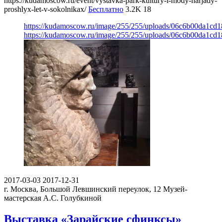
https://kudamoscow.ru/event/vystavka-park-kultury-i-mody-narjady-
proshlyx-let-v-sokolnikax/
Бесплатно
3.2K
18
https://kudamoscow.ru/image/255/255/uploads/06c6b00da1cd
https://kudamoscow.ru/image/255/255/uploads/06c6b00da1cd
2017-03-03
2017-12-31
г. Москва, Большой Левшинский переулок, 12
Музей-
мастерская А.С. Голубкиной
Выставка «Зарайские сфинксы»