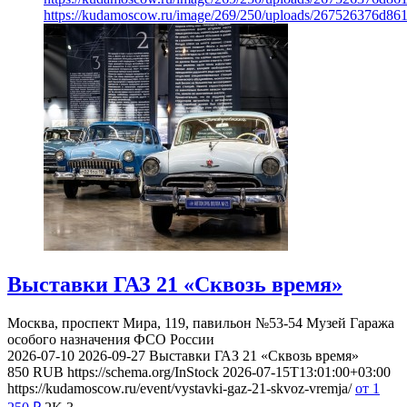
https://kudamoscow.ru/image/269/250/uploads/267526376d8
Выставки ГАЗ 21 «Сквозь время»
Москва, проспект Мира, 119, павильон №53-54
Музей Гаража
особого назначения ФСО России
2026-07-10
2026-09-27
Выставки ГАЗ 21 «Сквозь время»
850
RUB
https://schema.org/InStock
2026-07-15T13:01:00+03:00
https://kudamoscow.ru/event/vystavki-gaz-21-skvoz-vremja/
от 1