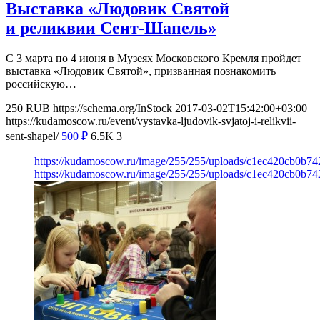
Выставка «Людовик Святой
и реликвии Сент-Шапель»
С 3 марта по 4 июня в Музеях Московского Кремля пройдет
выставка «Людовик Святой», призванная познакомить
российскую…
250
RUB
https://schema.org/InStock
2017-03-02T15:42:00+03:00
https://kudamoscow.ru/event/vystavka-ljudovik-svjatoj-i-relikvii-
sent-shapel/
500
₽
6.5K
3
https://kudamoscow.ru/image/255/255/uploads/c1ec420cb0b7
https://kudamoscow.ru/image/255/255/uploads/c1ec420cb0b7