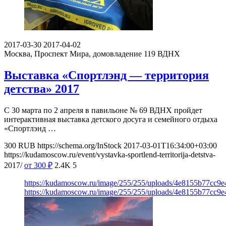
2017-03-30
2017-04-02
Москва, Проспект Мира, домовладение 119
ВДНХ
Выставка «Спортлэнд — территория
детства» 2017
С 30 марта по 2 апреля в павильоне № 69 ВДНХ пройдет
интерактивная выставка детского досуга и семейного отдыха
«Спортлэнд …
300
RUB
https://schema.org/InStock
2017-03-01T16:34:00+03:00
https://kudamoscow.ru/event/vystavka-sportlend-territorija-detstva-
2017/
от 300
₽
2.4K
5
https://kudamoscow.ru/image/255/255/uploads/4e8155b77cc9
https://kudamoscow.ru/image/255/255/uploads/4e8155b77cc9