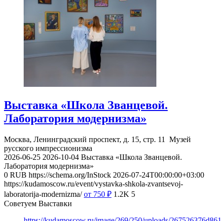
Выставка «Школа Званцевой.
Лаборатория модернизма»
Москва, Ленинградский проспект, д. 15, стр. 11
Музей
русского импрессионизма
2026-06-25
2026-10-04
Выставка «Школа Званцевой.
Лаборатория модернизма»
0
RUB
https://schema.org/InStock
2026-07-24T00:00:00+03:00
https://kudamoscow.ru/event/vystavka-shkola-zvantsevoj-
laboratorija-modernizma/
от 750
₽
1.2K
5
Советуем Выставки
https://kudamoscow.ru/image/269/250/uploads/267526376d8