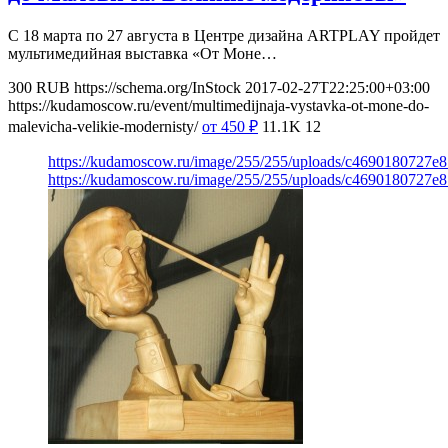
С 18 марта по 27 августа в Центре дизайна ARTPLAY пройдет
мультимедийная выставка «От Моне…
300
RUB
https://schema.org/InStock
2017-02-27T22:25:00+03:00
https://kudamoscow.ru/event/multimedijnaja-vystavka-ot-mone-do-
malevicha-velikie-modernisty/
от 450
₽
11.1K
12
https://kudamoscow.ru/image/255/255/uploads/c4690180727e
https://kudamoscow.ru/image/255/255/uploads/c4690180727e