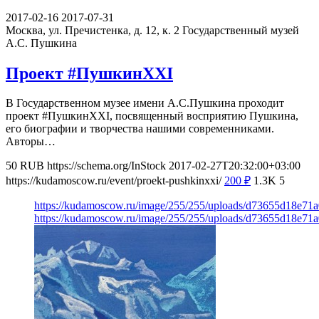
2017-02-16
2017-07-31
Москва, ул. Пречистенка, д. 12, к. 2
Государственный музей
А.С. Пушкина
Проект #ПушкинXXI
В Государственном музее имени А.С.Пушкина проходит
проект #ПушкинXXI, посвященный восприятию Пушкина,
его биографии и творчества нашими современниками.
Авторы…
50
RUB
https://schema.org/InStock
2017-02-27T20:32:00+03:00
https://kudamoscow.ru/event/proekt-pushkinxxi/
200
₽
1.3K
5
https://kudamoscow.ru/image/255/255/uploads/d73655d18e71
https://kudamoscow.ru/image/255/255/uploads/d73655d18e71