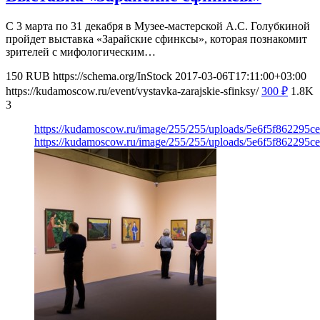
С 3 марта по 31 декабря в Музее-мастерской А.С. Голубкиной
пройдет выставка «Зарайские сфинксы», которая познакомит
зрителей с мифологическим…
150
RUB
https://schema.org/InStock
2017-03-06T17:11:00+03:00
https://kudamoscow.ru/event/vystavka-zarajskie-sfinksy/
300
₽
1.8K
3
https://kudamoscow.ru/image/255/255/uploads/5e6f5f862295
https://kudamoscow.ru/image/255/255/uploads/5e6f5f862295