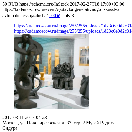
50
RUB
https://schema.org/InStock
2017-02-27T18:17:00+03:00
https://kudamoscow.ru/event/vystavka-generativnogo-iskusstva-
avtomaticheskaja-dusha/
100
₽
1.6K
3
https://kudamoscow.ru/image/255/255/uploads/1d23c6e0d2c3
https://kudamoscow.ru/image/255/255/uploads/1d23c6e0d2c3
2017-03-11
2017-04-23
Москва, ул. Новогиреевская, д. 37, стр. 2
Музей Вадима
Сидура