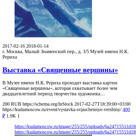
2017-02-16
2018-01-14
г. Москва, Малый Знаменский пер., д. 3/5
Музей имени Н.К.
Рериха
Выставка «Священные вершины»
В Музее имени Н.К. Рериха проходит выставка картин
«Священные вершины», которая охватывает более чем
двадцатилетний период творчества художника…
200
RUB
https://schema.org/InStock
2017-02-27T18:39:00+03:00
https://kudamoscow.ru/event/vystavka-svjaschennye-vershiny/
400
₽
1.9K
1
https://kudamoscow.ru/image/255/255/uploads/6a24715511d1
https://kudamoscow.ru/image/255/255/uploads/6a24715511d1