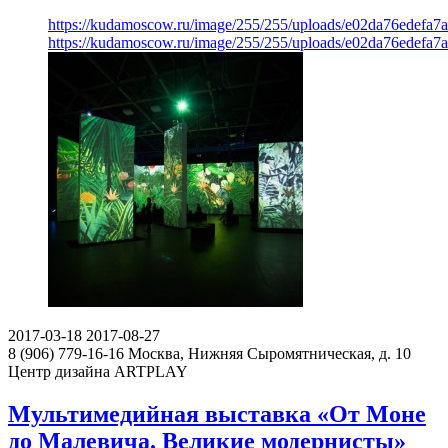
https://kudamoscow.ru/image/255/255/uploads/e02da76edefa
https://kudamoscow.ru/image/255/255/uploads/e02da76edefa
2017-03-18
2017-08-27
8 (906) 779-16-16
Москва, Нижняя Сыромятническая, д. 10
Центр дизайна ARTPLAY
Мультимедийная выставка «От Моне
до Малевича. Великие модернисты»