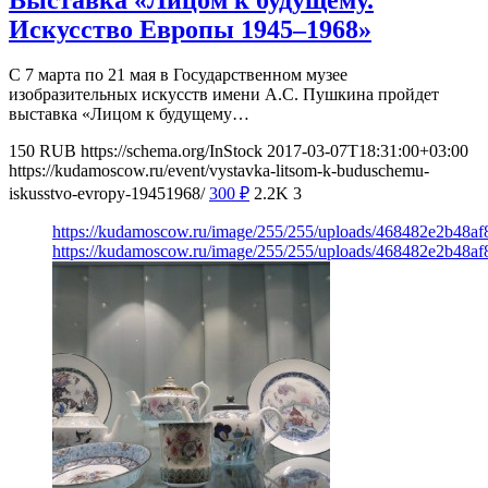
Искусство Европы 1945–1968»
С 7 марта по 21 мая в Государственном музее
изобразительных искусств имени А.С. Пушкина пройдет
выставка «Лицом к будущему…
150
RUB
https://schema.org/InStock
2017-03-07T18:31:00+03:00
https://kudamoscow.ru/event/vystavka-litsom-k-buduschemu-
iskusstvo-evropy-19451968/
300
₽
2.2K
3
https://kudamoscow.ru/image/255/255/uploads/468482e2b48a
https://kudamoscow.ru/image/255/255/uploads/468482e2b48a