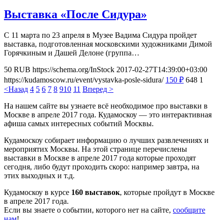
Выставка «После Сидура»
С 11 марта по 23 апреля в Музее Вадима Сидура пройдет
выставка, подготовленная московскими художниками Димой
Горячкиным и Дашей Делоне (группа…
50
RUB
https://schema.org/InStock
2017-02-27T14:39:00+03:00
https://kudamoscow.ru/event/vystavka-posle-sidura/
150
₽
648
1
<Назад
4
5
6
7
8
9
10
11
Вперед >
На нашем сайте вы узнаете всё необходимое про выставки в
Москве в апреле 2017 года. Кудамоскоу — это интерактивная
афиша самых интересных событий Москвы.
Кудамоскоу собирает информацию о лучших развлечениях и
мероприятих Москвы. На этой странице перечислены
выставки в Москве в апреле 2017 года которые проходят
сегодня, либо будут проходить скоро: например завтра, на
этих выходных и т.д.
Кудамоскоу в курсе
160 выставок
, которые пройдут в Москве
в апреле 2017 года.
Если вы знаете о событии, которого нет на сайте,
сообщите
нам
!