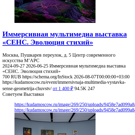
Иммерсивная мультимедиа выставка
«СЕНС. Эволюция стихий»
Москва, Пушкарев переулок, д. 5
Центр современного
искусства М’АРС
2024-09-27
2026-06-25
Иммерсивная мультимедиа выставка
«СЕНС. Эволюция стихий»
700
RUB
https://schema.org/InStock
2026-08-07T00:00:00+03:00
https://kudamoscow.ru/event/immersivnaja-multimedia-vystavka-
sense-geometrija-chuvstv/
от 1 400
₽
94.5K
247
Советуем Выставки
https://kudamoscow.ru/image/269/250/uploads/9458e7ad099a
https://kudamoscow.ru/image/269/250/uploads/9458e7ad099a