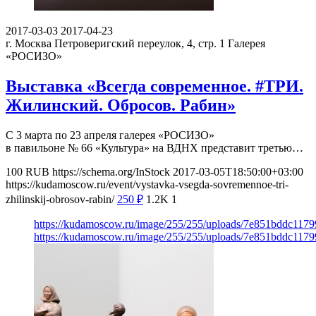
2017-03-03
2017-04-23
г. Москва Петроверигский переулок, 4, стр. 1
Галерея
«РОСИЗО»
Выставка «Всегда современное. #ТРИ.
Жилинский. Обросов. Рабин»
С 3 марта по 23 апреля галерея «РОСИЗО»
в павильоне № 66 «Культура» на ВДНХ представит третью…
100
RUB
https://schema.org/InStock
2017-03-05T18:50:00+03:00
https://kudamoscow.ru/event/vystavka-vsegda-sovremennoe-tri-
zhilinskij-obrosov-rabin/
250
₽
1.2K
1
https://kudamoscow.ru/image/255/255/uploads/7e851bddc117
https://kudamoscow.ru/image/255/255/uploads/7e851bddc117