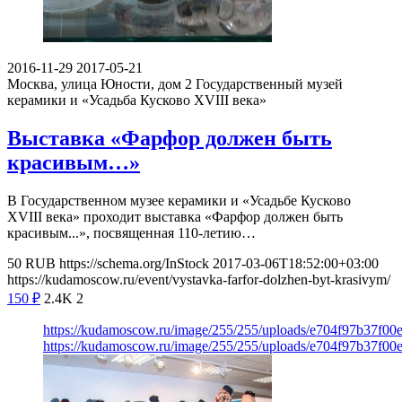
2016-11-29
2017-05-21
Москва, улица Юности, дом 2
Государственный музей
керамики и «Усадьба Кусково XVIII века»
Выставка «Фарфор должен быть
красивым…»
В Государственном музее керамики и «Усадьбе Кусково
XVIII века» проходит выставка «Фарфор должен быть
красивым...», посвященная 110-летию…
50
RUB
https://schema.org/InStock
2017-03-06T18:52:00+03:00
https://kudamoscow.ru/event/vystavka-farfor-dolzhen-byt-krasivym/
150
₽
2.4K
2
https://kudamoscow.ru/image/255/255/uploads/e704f97b37f0
https://kudamoscow.ru/image/255/255/uploads/e704f97b37f0