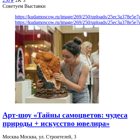
250
₽
2K
3
Советуем Выставки
https://kudamoscow.ru/image/269/250/uploads/25ec3a378e5
https://kudamoscow.ru/image/269/250/uploads/25ec3a378e5
Арт-шоу «Тайны самоцветов: чудеса
природы + искусство ювелира»
Москва
Москва, ул. Строителей, 3