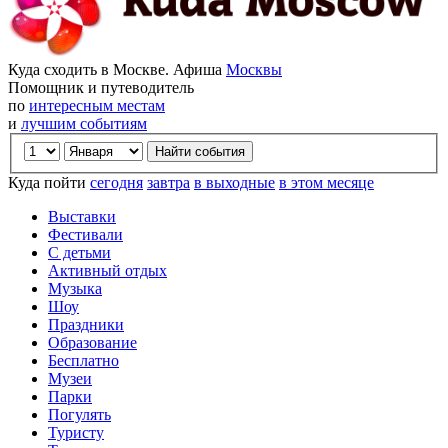
Куда сходить в Москве. Афиша
Москвы
Помощник и путеводитель
по
интересным местам
и
лучшим событиям
Куда пойти
сегодня
завтра
в выходные
в этом месяце
Выставки
Фестивали
С детьми
Активный отдых
Музыка
Шоу
Праздники
Образование
Бесплатно
Музеи
Парки
Погулять
Туристу