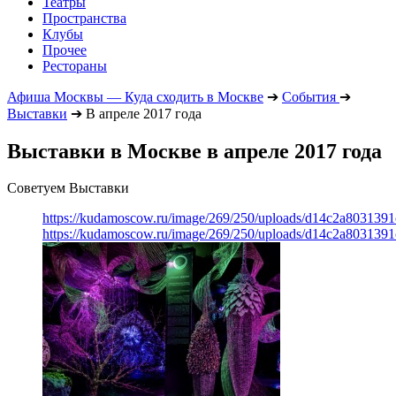
Театры
Пространства
Клубы
Прочее
Рестораны
Афиша Москвы — Куда сходить в Москве
➔
События
➔
Выставки
➔
В апреле 2017 года
Выставки в Москве в апреле 2017 года
Советуем Выставки
https://kudamoscow.ru/image/269/250/uploads/d14c2a803139
https://kudamoscow.ru/image/269/250/uploads/d14c2a803139