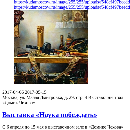
https://kudamoscow.ru/image/255/255/uploads/f548cf497beed
https://kudamoscow.ru/image/255/255/uploads/f548cf497beed
2017-04-06
2017-05-15
Москва, ул. Малая Дмитровка, д. 29, стр. 4
Выставочный зал
«Домик Чехова»
Выставка «Наука побеждать»
С 6 апреля по 15 мая в выставочном зале в «Домике Чехова»