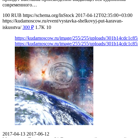
современного…
100
RUB
https://schema.org/InStock
2017-04-12T02:35:00+03:00
https://kudamoscow.ru/event/vystavka-shelkovyj-put-karavan-
iskusstva/
300
₽
1.7K
10
https://kudamoscow.ru/image/255/255/uploads/301b14cdc1c8
https://kudamoscow.ru/image/255/255/uploads/301b14cdc1c8
2017-04-13
2017-06-12