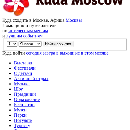
Куда сходить в Москве. Афиша
Москвы
Помощник и путеводитель
по
интересным местам
и
лучшим событиям
Куда пойти
сегодня
завтра
в выходные
в этом месяце
Выставки
Фестивали
С детьми
Активный отдых
Музыка
Шоу
Праздники
Образование
Бесплатно
Музеи
Парки
Погулять
Туристу