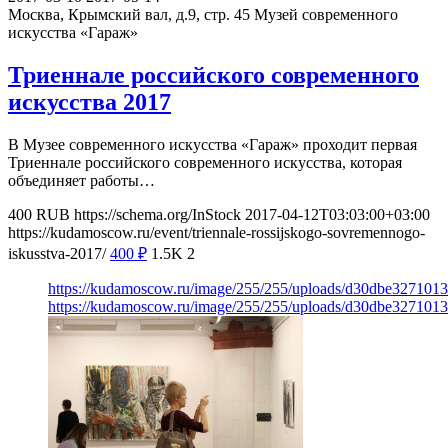
Москва, Крымский вал, д.9, стр. 45
Музей современного
искусства «Гараж»
Триеннале российского современного
искусства 2017
В Музее современного искусства «Гараж» проходит первая
Триеннале российского современного искусства, которая
объединяет работы…
400
RUB
https://schema.org/InStock
2017-04-12T03:03:00+03:00
https://kudamoscow.ru/event/triennale-rossijskogo-sovremennogo-
iskusstva-2017/
400
₽
1.5K
2
https://kudamoscow.ru/image/255/255/uploads/d30dbe32710
https://kudamoscow.ru/image/255/255/uploads/d30dbe32710