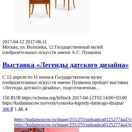
2017-04-12
2017-06-11
Москва, ул. Волхонка, 12
Государственный музей
изобразительных искусств имени А.С. Пушкина
Выставка «Легенды датского дизайна»
С 12 апреля по 11 июня в Государственном музее
изобразительных искусств имени Пушкина пройдет выставка
«Легенды датского дизайна», подготовленная…
150
RUB
https://schema.org/InStock
2017-04-12T02:14:00+03:00
https://kudamoscow.ru/event/vystavka-legendy-datskogo-dizajna/
300
₽
1.4K
4
https://kudamoscow.ru/image/255/255/uploads/a01252774a47
https://kudamoscow.ru/image/255/255/uploads/a01252774a47