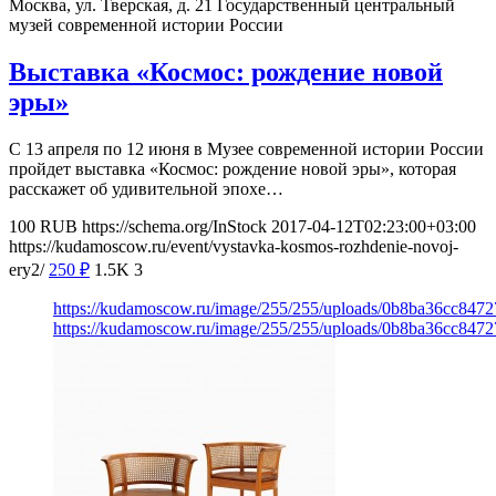
Москва, ул. Тверская, д. 21
Государственный центральный
музей современной истории России
Выставка «Космос: рождение новой
эры»
С 13 апреля по 12 июня в Музее современной истории России
пройдет выставка «Космос: рождение новой эры», которая
расскажет об удивительной эпохе…
100
RUB
https://schema.org/InStock
2017-04-12T02:23:00+03:00
https://kudamoscow.ru/event/vystavka-kosmos-rozhdenie-novoj-
ery2/
250
₽
1.5K
3
https://kudamoscow.ru/image/255/255/uploads/0b8ba36cc847
https://kudamoscow.ru/image/255/255/uploads/0b8ba36cc847