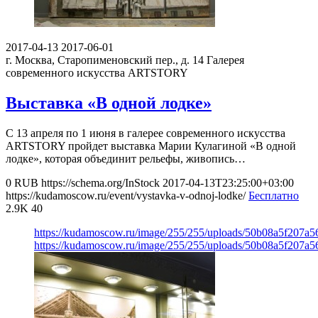
2017-04-13
2017-06-01
г. Москва, Старопименовский пер., д. 14
Галерея
современного искусства ARTSTORY
Выставка «В одной лодке»
С 13 апреля по 1 июня в галерее современного искусства
ARTSTORY пройдет выставка Марии Кулагиной «В одной
лодке», которая объединит рельефы, живопись…
0
RUB
https://schema.org/InStock
2017-04-13T23:25:00+03:00
https://kudamoscow.ru/event/vystavka-v-odnoj-lodke/
Бесплатно
2.9K
40
https://kudamoscow.ru/image/255/255/uploads/50b08a5f207a
https://kudamoscow.ru/image/255/255/uploads/50b08a5f207a