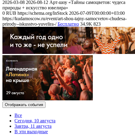
2026-03-08
2026-08-12
Арт-шоу «Тайны самоцветов: чудеса
природы + искусство ювелира»
0
RUB
https://schema.org/InStock
2026-07-09T00:00:00+03:00
https://kudamoscow.ru/event/art-shou-tajny-samocvetov-chudesa-
prirody--iskusstvo-yuvelira-/
Бесплатно
34.9K
823
Отображать события
Все
Сегодня, 10 августа
Завтра, 11 августа
В эти выходные