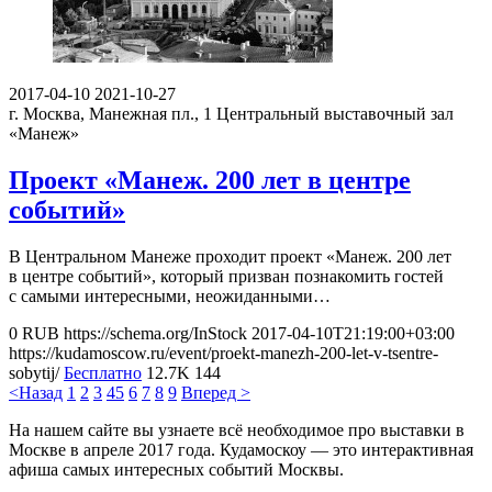
2017-04-10
2021-10-27
г. Москва, Манежная пл., 1
Центральный выставочный зал
«Манеж»
Проект «Манеж. 200 лет в центре
событий»
В Центральном Манеже проходит проект «Манеж. 200 лет
в центре событий», который призван познакомить гостей
с самыми интересными, неожиданными…
0
RUB
https://schema.org/InStock
2017-04-10T21:19:00+03:00
https://kudamoscow.ru/event/proekt-manezh-200-let-v-tsentre-
sobytij/
Бесплатно
12.7K
144
<Назад
1
2
3
4
5
6
7
8
9
Вперед >
На нашем сайте вы узнаете всё необходимое про выставки в
Москве в апреле 2017 года. Кудамоскоу — это интерактивная
афиша самых интересных событий Москвы.