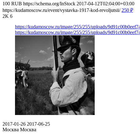
100
RUB
https://schema.org/InStock
2017-04-12T02:04:00+03:00
https://kudamoscow.ru/event/vystavka-1917-kod-revoljutsii/
250
₽
2K
6
https://kudamoscow.ru/image/255/255/uploads/9d91c00b0eef
https://kudamoscow.ru/image/255/255/uploads/9d91c00b0eef
2017-01-26
2017-06-25
Москва
Москва