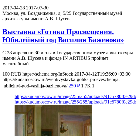
2017-04-28
2017-07-30
Москва, ул. Воздвиженка, д. 5/25
Государственный музей
архитектуры имени А.В. Щусева
Выставка «Готика Просвещения.
Юбилейный год Василия Баженова»
С 28 апреля по 30 июля в Государственном музее архитектуры
имени А.В. Щусева и фонде IN ARTIBUS пройдет
масштабный…
100
RUB
https://schema.org/InStock
2017-04-12T19:36:00+03:00
https://kudamoscow.ru/event/vystavka-gotika-prosveschenija-
jubilejnyj-god-vasilija-bazhenova/
250
₽
1.7K
1
https://kudamoscow.ru/image/255/255/uploads/91c5780f0e29
https://kudamoscow.ru/image/255/255/uploads/91c5780f0e29