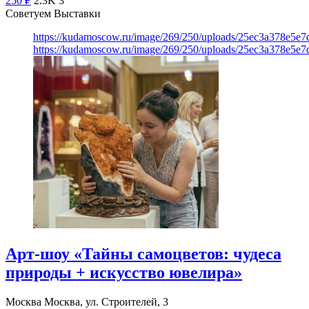
250
₽
2.3K
3
Советуем Выставки
https://kudamoscow.ru/image/269/250/uploads/25ec3a378e5
https://kudamoscow.ru/image/269/250/uploads/25ec3a378e5
Арт-шоу «Тайны самоцветов: чудеса
природы + искусство ювелира»
Москва
Москва, ул. Строителей, 3