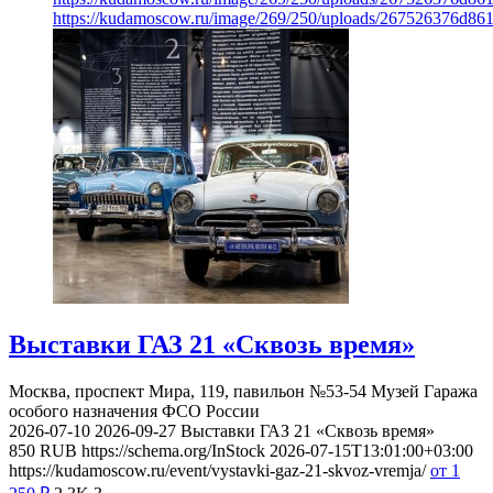
https://kudamoscow.ru/image/269/250/uploads/267526376d8
Выставки ГАЗ 21 «Сквозь время»
Москва, проспект Мира, 119, павильон №53-54
Музей Гаража
особого назначения ФСО России
2026-07-10
2026-09-27
Выставки ГАЗ 21 «Сквозь время»
850
RUB
https://schema.org/InStock
2026-07-15T13:01:00+03:00
https://kudamoscow.ru/event/vystavki-gaz-21-skvoz-vremja/
от 1