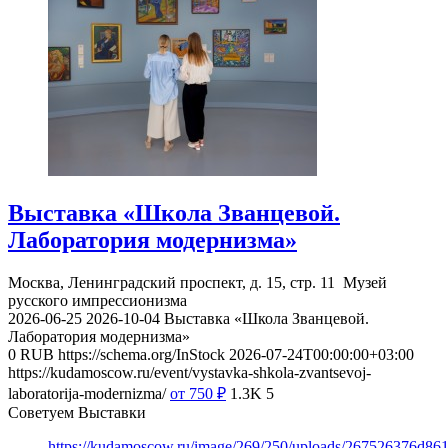
Выставка «Школа Званцевой.
Лаборатория модернизма»
Москва, Ленинградский проспект, д. 15, стр. 11
Музей
русского импрессионизма
2026-06-25
2026-10-04
Выставка «Школа Званцевой.
Лаборатория модернизма»
0
RUB
https://schema.org/InStock
2026-07-24T00:00:00+03:00
https://kudamoscow.ru/event/vystavka-shkola-zvantsevoj-
laboratorija-modernizma/
от 750
₽
1.3K
5
Советуем Выставки
https://kudamoscow.ru/image/269/250/uploads/267526376d8