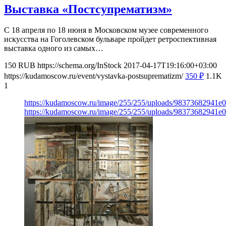
Выставка «Постсупрематизм»
С 18 апреля по 18 июня в Московском музее современного
искусства на Гоголевском бульваре пройдет ретроспективная
выставка одного из самых…
150
RUB
https://schema.org/InStock
2017-04-17T19:16:00+03:00
https://kudamoscow.ru/event/vystavka-postsuprematizm/
350
₽
1.1K
1
https://kudamoscow.ru/image/255/255/uploads/98373682941e
https://kudamoscow.ru/image/255/255/uploads/98373682941e