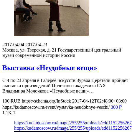
2017-04-04
2017-04-23
Москва, ул. Тверская, д. 21
Государственный центральный
музей современной истории России
Выставка «Неудобные вещи»
С 4 по 23 апреля в Галерее искусств Зураба Церетели пройдет
выставка произведений Почетного академика РАХ
Владимира Молочкова «Неудобные вещи»…
100
RUB
https://schema.org/InStock
2017-04-12T02:48:00+03:00
https://kudamoscow.ru/event/vystavka-neudobnye-veschi/
300
₽
1.1K
1
https://kudamoscow.ru/image/255/255/uploads/edd115225626
https://kudamoscow.ru/image/255/255/uploads/edd115225626