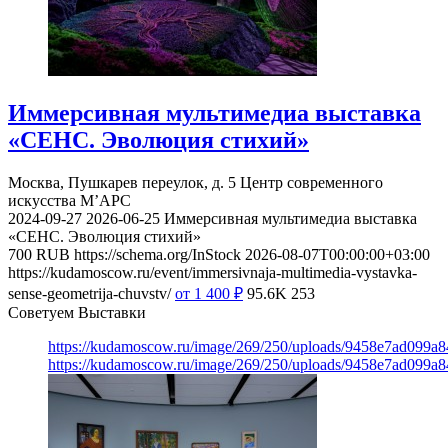
Иммерсивная мультимедиа выставка
«СЕНС. Эволюция стихий»
Москва, Пушкарев переулок, д. 5
Центр современного
искусства М’АРС
2024-09-27
2026-06-25
Иммерсивная мультимедиа выставка
«СЕНС. Эволюция стихий»
700
RUB
https://schema.org/InStock
2026-08-07T00:00:00+03:00
https://kudamoscow.ru/event/immersivnaja-multimedia-vystavka-
sense-geometrija-chuvstv/
от 1 400
₽
95.6K
253
Советуем Выставки
https://kudamoscow.ru/image/269/250/uploads/9458e7ad099a
https://kudamoscow.ru/image/269/250/uploads/9458e7ad099a