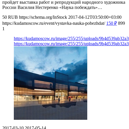
пройдет выставка работ и репродукций народного художника
России Василия Нестеренко «Наука побеждать»…
50
RUB
https://schema.org/InStock
2017-04-12T03:50:00+03:00
https://kudamoscow.ru/event/vystavka-nauka-pobezhdat/
150
₽
899
1
https://kudamoscow.ru/image/255/255/uploads/9b4d539ab32a
https://kudamoscow.ru/image/255/255/uploads/9b4d539ab32a
2017-03-10
2017-05-14