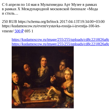
С 6 апреля по 14 мая в Мультимедиа Арт Музее в рамках
в рамках Х Международной московской биеннале «Мода
и стиль…
250
RUB
https://schema.org/InStock
2017-04-13T19:34:00+03:00
https://kudamoscow.ru/event/vystavka-rossija-i-izvestija-100-let-
vmeste/
500
₽
695
1
https://kudamoscow.ru/image/255/255/uploads/cd8c2218f26a
https://kudamoscow.ru/image/255/255/uploads/cd8c2218f26a