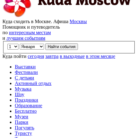
Куда сходить в Москве. Афиша
Москвы
Помощник и путеводитель
по
интересным местам
и
лучшим событиям
Куда пойти
сегодня
завтра
в выходные
в этом месяце
Выставки
Фестивали
С детьми
Активный отдых
Музыка
Шоу
Праздники
Образование
Бесплатно
Музеи
Парки
Погулять
Туристу