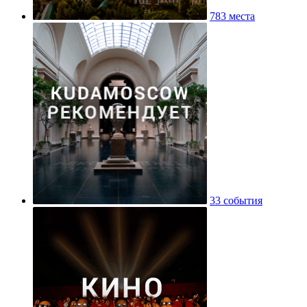
783 места
33 события