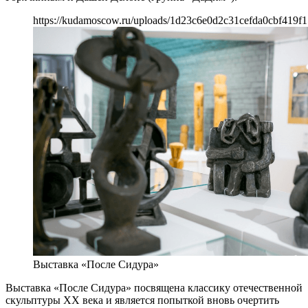
https://kudamoscow.ru/uploads/1d23c6e0d2c31cefda0cbf419f
Выставка «После Сидура»
Выставка «После Сидура» посвящена классику отечественной
скульптуры ХХ века и является попыткой вновь очертить