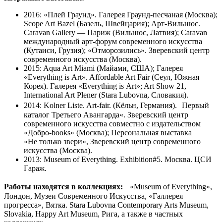
2016: «Плей Граунд». Галерея Граунд-песчаная (Москва);
Scope Art Bazel (Базель, Швейцария); Арт-Вильнюс.
Caravan Gallery — Париж (Вильнюс, Латвия); Caravan
международный арт-форум современного искусства
(Кутаиси, Грузия); «Отморозились». Зверевский центр
современного искусства (Москва).
2015: Aqua Art Miami (Майами, США); Галерея
«Everything is Art». Affordable Art Fair (Сеул, Южная
Корея). Галерея «Everything is Art»; Art Show 21,
International Art Plener (Stara Lubovna, Словакия).
2014: Kolner Liste. Art-fair. (Кёльн, Германия). Первый
каталог Третьего Авангарда«. Зверевский центр
современного искусства совместно с издательством
«Добро-books» (Москва); Персональная выставка
«Не только звери», Зверевский центр современного
искусства (Москва).
2013: Museum of Everything. Exhibition#5. Москва. ЦСИ
Гараж.
Работы находятся в коллекциях:
«Museum of Everything»,
Лондон, Музеи Современного Искусства, «Галлерея
прогресса», Вятка. Stara Lubovna Contemporary Arts Museum,
Slovakia, Happy Art Museum, Рига, а также в частных