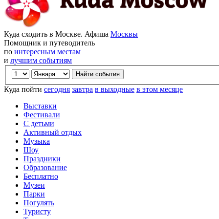
Куда сходить в Москве. Афиша
Москвы
Помощник и путеводитель
по
интересным местам
и
лучшим событиям
Куда пойти
сегодня
завтра
в выходные
в этом месяце
Выставки
Фестивали
С детьми
Активный отдых
Музыка
Шоу
Праздники
Образование
Бесплатно
Музеи
Парки
Погулять
Туристу