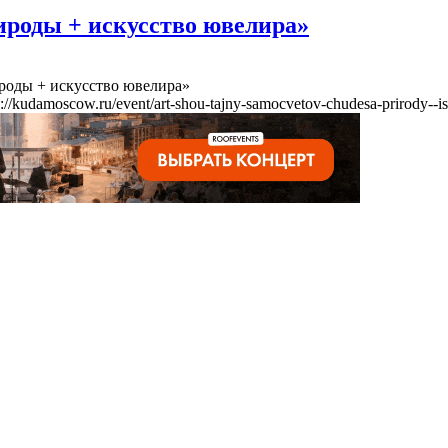
ироды + искусство ювелира»
роды + искусство ювелира»
s://kudamoscow.ru/event/art-shou-tajny-samocvetov-chudesa-prirody--is