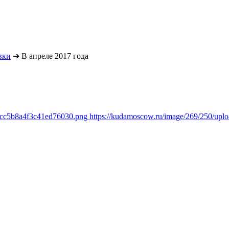
вки
➔
В апреле 2017 года
1cc5b8a4f3c41ed76030.png
https://kudamoscow.ru/image/269/250/up