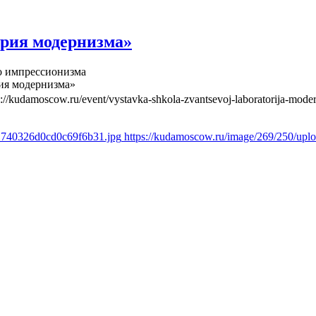
рия модернизма»
о импрессионизма
ия модернизма»
s://kudamoscow.ru/event/vystavka-shkola-zvantsevoj-laboratorija-mode
61740326d0cd0c69f6b31.jpg
https://kudamoscow.ru/image/269/250/up