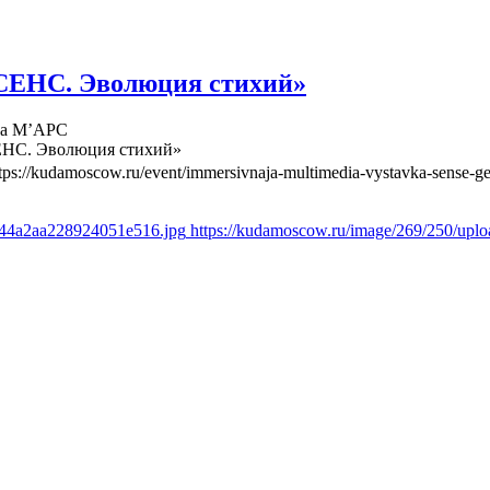
СЕНС. Эволюция стихий»
ва М’АРС
ЕНС. Эволюция стихий»
tps://kudamoscow.ru/event/immersivnaja-multimedia-vystavka-sense-ge
844a2aa228924051e516.jpg
https://kudamoscow.ru/image/269/250/up