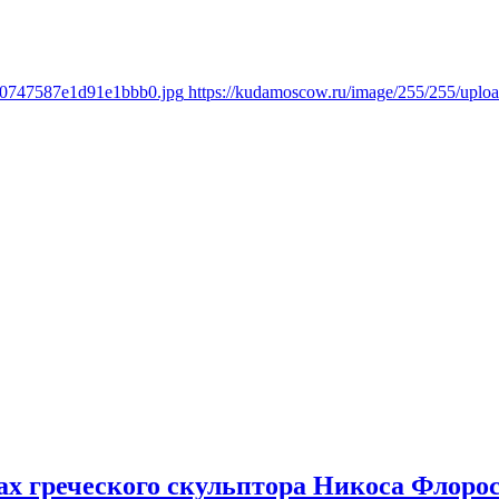
f00747587e1d91e1bbb0.jpg
https://kudamoscow.ru/image/255/255/upl
ах греческого скульптора Никоса Флоро