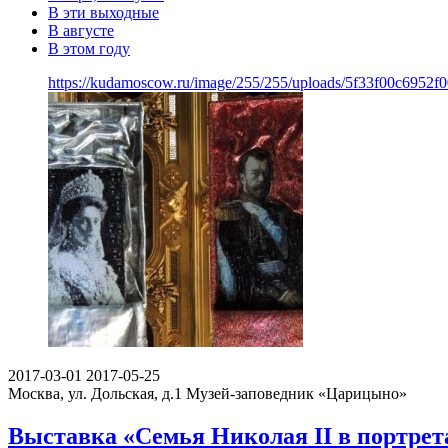
В эти выходные
В августе
В этом году
https://kudamoscow.ru/image/255/255/uploads/5f33f00c6952
2017-03-01
2017-05-25
Москва, ул. Дольская, д.1
Музей-заповедник «Царицыно»
Выставка «Семья Николая II в портрет