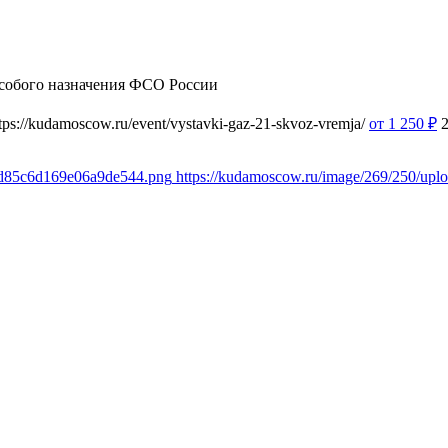
собого назначения ФСО России
tps://kudamoscow.ru/event/vystavki-gaz-21-skvoz-vremja/
от 1 250
₽
e7d85c6d169e06a9de544.png
https://kudamoscow.ru/image/269/250/up