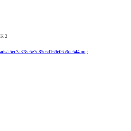
2K
3
loads/25ec3a378e5e7d85c6d169e06a9de544.png