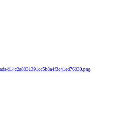
loads/d14c2a8031391cc5b8a4f3c41ed76030.png