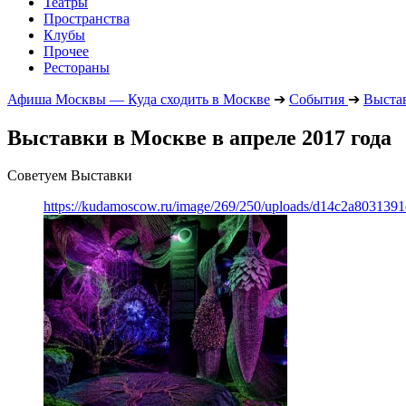
Театры
Пространства
Клубы
Прочее
Рестораны
Афиша Москвы — Куда сходить в Москве
➔
События
➔
Выста
Выставки в Москве в апреле 2017 года
Советуем Выставки
https://kudamoscow.ru/image/269/250/uploads/d14c2a803139