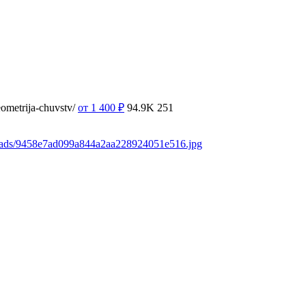
ometrija-chuvstv/
от 1 400
₽
94.9K
251
loads/9458e7ad099a844a2aa228924051e516.jpg