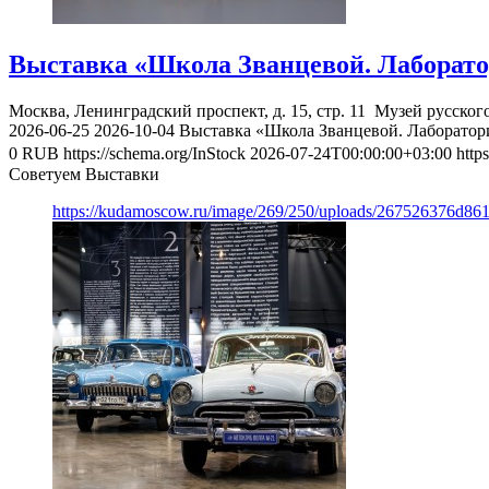
Выставка «Школа Званцевой. Лаборато
Москва, Ленинградский проспект, д. 15, стр. 11
Музей русског
2026-06-25
2026-10-04
Выставка «Школа Званцевой. Лаборатор
0
RUB
https://schema.org/InStock
2026-07-24T00:00:00+03:00
http
Советуем Выставки
https://kudamoscow.ru/image/269/250/uploads/267526376d8