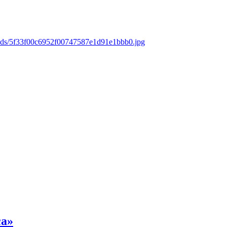
oads/5f33f00c6952f00747587e1d91e1bbb0.jpg
са»