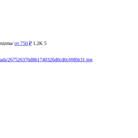
rnizma/
от 750
₽
1.2K
5
loads/267526376d861740326d0cd0c69f6b31.jpg