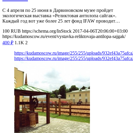
С 4 апреля по 25 июня в Дарвиновском музее пройдет
экологическая выставка «Реликтовая антилопа сайгак».
Каждый год вот уже более 25 лет фонд IFAW проводит…
100
RUB
https://schema.org/InStock
2017-04-06T20:06:00+03:00
https://kudamoscow.ru/event/vystavka-reliktovaja-antilopa-sajgak/
400
₽
1.1K
2
https://kudamoscow.ru/image/255/255/uploads/932ef43a75af
https://kudamoscow.ru/image/255/255/uploads/932ef43a75af