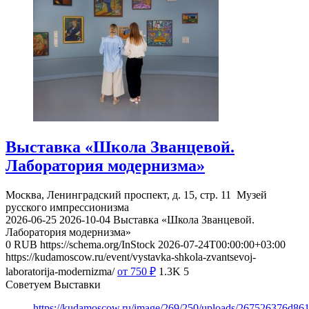
Выставка «Школа Званцевой.
Лаборатория модернизма»
Москва, Ленинградский проспект, д. 15, стр. 11
Музей
русского импрессионизма
2026-06-25
2026-10-04
Выставка «Школа Званцевой.
Лаборатория модернизма»
0
RUB
https://schema.org/InStock
2026-07-24T00:00:00+03:00
https://kudamoscow.ru/event/vystavka-shkola-zvantsevoj-
laboratorija-modernizma/
от 750
₽
1.3K
5
Советуем Выставки
https://kudamoscow.ru/image/269/250/uploads/267526376d8