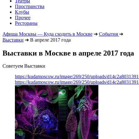
Театры
Пространства
Клубы
Прочее
Рестораны
Афиша Москвы — Куда сходить в Москве
➔
События
➔
Выставки
➔
В апреле 2017 года
Выставки в Москве в апреле 2017 года
Советуем Выставки
https://kudamoscow.ru/image/269/250/uploads/d14c2a803139
https://kudamoscow.ru/image/269/250/uploads/d14c2a803139