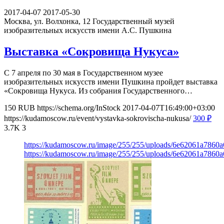
2017-04-07
2017-05-30
Москва, ул. Волхонка, 12
Государственный музей
изобразительных искусств имени А.С. Пушкина
Выставка «Сокровища Нукуса»
С 7 апреля по 30 мая в Государственном музее
изобразительных искусств имени Пушкина пройдет выставка
«Сокровища Нукуса. Из собрания Государственного…
150
RUB
https://schema.org/InStock
2017-04-07T16:49:00+03:00
https://kudamoscow.ru/event/vystavka-sokrovischa-nukusa/
300
₽
3.7K
3
https://kudamoscow.ru/image/255/255/uploads/6e62061a7860
https://kudamoscow.ru/image/255/255/uploads/6e62061a7860