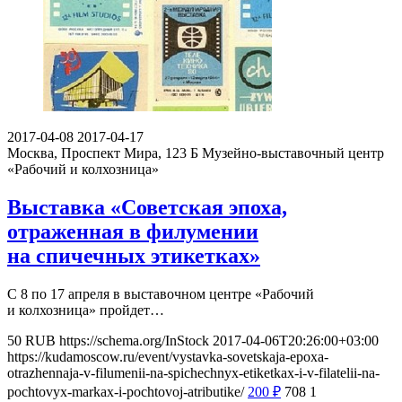
2017-04-08
2017-04-17
Москва, Проспект Мира, 123 Б
Музейно-выставочный центр
«Рабочий и колхозница»
Выставка «Советская эпоха,
отраженная в филумении
на спичечных этикетках»
С 8 по 17 апреля в выставочном центре «Рабочий
и колхозница» пройдет…
50
RUB
https://schema.org/InStock
2017-04-06T20:26:00+03:00
https://kudamoscow.ru/event/vystavka-sovetskaja-epoxa-
otrazhennaja-v-filumenii-na-spichechnyx-etiketkax-i-v-filatelii-na-
pochtovyx-markax-i-pochtovoj-atributike/
200
₽
708
1