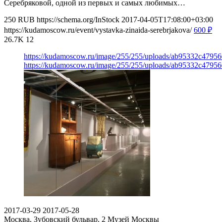
Серебряковой, одной из первых и самых любимых…
250
RUB
https://schema.org/InStock
2017-04-05T17:08:00+03:00
https://kudamoscow.ru/event/vystavka-zinaida-serebrjakova/
600
₽
26.7K
12
https://kudamoscow.ru/image/255/255/uploads/ab95332c479
https://kudamoscow.ru/image/255/255/uploads/ab95332c479
2017-03-29
2017-05-28
Москва, Зубовский бульвар, 2
Музей Москвы