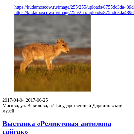
https://kudamoscow.ru/image/255/255/uploads/8755dc3da489
https://kudamoscow.ru/image/255/255/uploads/8755dc3da489
2017-04-04
2017-06-25
Москва, ул. Вавилова, 57
Государственный Дарвиновский
музей
Выставка «Реликтовая антилопа
сайгак»