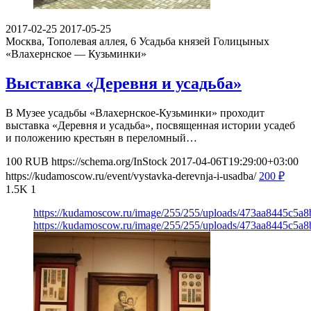
2017-02-25
2017-05-25
Москва, Тополевая аллея, 6
Усадьба князей Голицыных
«Влахернское — Кузьминки»
Выставка «Деревня и усадьба»
В Музее усадьбы «Влахернское-Кузьминки» проходит
выставка «Деревня и усадьба», посвященная истории усадеб
и положению крестьян в переломный…
100
RUB
https://schema.org/InStock
2017-04-06T19:29:00+03:00
https://kudamoscow.ru/event/vystavka-derevnja-i-usadba/
200
₽
1.5K
1
https://kudamoscow.ru/image/255/255/uploads/473aa8445c5a
https://kudamoscow.ru/image/255/255/uploads/473aa8445c5a