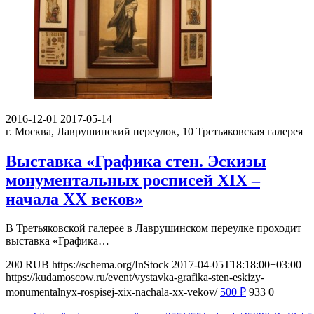
2016-12-01
2017-05-14
г. Москва, Лаврушинский переулок, 10
Третьяковская галерея
Выставка «Графика стен. Эскизы
монументальных росписей XIX –
начала XX веков»
В Третьяковской галерее в Лаврушинском переулке проходит
выставка «Графика…
200
RUB
https://schema.org/InStock
2017-04-05T18:18:00+03:00
https://kudamoscow.ru/event/vystavka-grafika-sten-eskizy-
monumentalnyx-rospisej-xix-nachala-xx-vekov/
500
₽
933
0