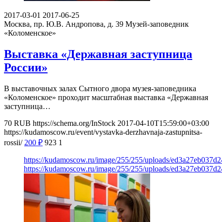
2017-03-01
2017-06-25
Москва, пр. Ю.В. Андропова, д. 39
Музей-заповедник
«Коломенское»
Выставка «Державная заступница
России»
В выставочных залах Сытного двора музея-заповедника
«Коломенское» проходит масштабная выставка «Державная
заступница…
70
RUB
https://schema.org/InStock
2017-04-10T15:59:00+03:00
https://kudamoscow.ru/event/vystavka-derzhavnaja-zastupnitsa-
rossii/
200
₽
923
1
https://kudamoscow.ru/image/255/255/uploads/ed3a27eb037d
https://kudamoscow.ru/image/255/255/uploads/ed3a27eb037d