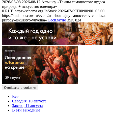
2026-03-08
2026-08-12
Арт-шоу «Тайны самоцветов: чудеса
природы + искусство ювелира»
0
RUB
https://schema.org/InStock
2026-07-09T00:00:00+03:00
https://kudamoscow.ru/event/art-shou-tajny-samocvetov-chudesa-
prirody--iskusstvo-yuvelira-/
Бесплатно
35K
824
Отображать события
Все
Сегодня, 10 августа
Завтра, 11 августа
В эти выходные