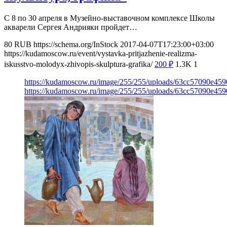
C 8 по 30 апреля в Музейно-выставочном комплексе Школы
акварели Сергея Андрияки пройдет…
80
RUB
https://schema.org/InStock
2017-04-07T17:23:00+03:00
https://kudamoscow.ru/event/vystavka-pritjazhenie-realizma-
iskusstvo-molodyx-zhivopis-skulptura-grafika/
200
₽
1.3K
1
https://kudamoscow.ru/image/255/255/uploads/63cc57090e459
https://kudamoscow.ru/image/255/255/uploads/63cc57090e459