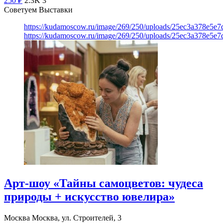
250
₽
2.3K
3
Советуем Выставки
https://kudamoscow.ru/image/269/250/uploads/25ec3a378e5
https://kudamoscow.ru/image/269/250/uploads/25ec3a378e5
Арт-шоу «Тайны самоцветов: чудеса
природы + искусство ювелира»
Москва
Москва, ул. Строителей, 3