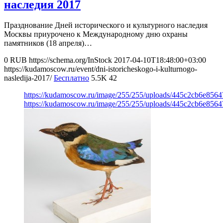
наследия 2017
Празднование Дней исторического и культурного наследия
Москвы приурочено к Международному дню охраны
памятников (18 апреля)…
0
RUB
https://schema.org/InStock
2017-04-10T18:48:00+03:00
https://kudamoscow.ru/event/dni-istoricheskogo-i-kulturnogo-
nasledija-2017/
Бесплатно
5.5K
42
https://kudamoscow.ru/image/255/255/uploads/445c2cb6e856
https://kudamoscow.ru/image/255/255/uploads/445c2cb6e856