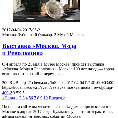
2017-04-04
2017-05-21
Москва, Зубовский бульвар, 2
Музей Москвы
Выставка «Москва. Мода
и Революция»
С 4 апреля по 21 мая в Музее Москвы пройдет выставка
«Москва. Мода и Революция». Москва 100 лет назад — город
великих потрясений и перемен…
200
RUB
https://schema.org/InStock
2017-04-04T21:01:00+03:00
https://kudamoscow.ru/event/vystavka-moskva-moda-i-revoljutsija/
400
₽
3.5K
5
<Назад
1
2
3
4
5
6
7
8
9
10
Вперед >
На нашем сайте вы узнаете всё необходимое про выставки в
Москве в апреле 2017 года. Кудамоскоу — это интерактивная
афиша самых интересных событий Москвы.