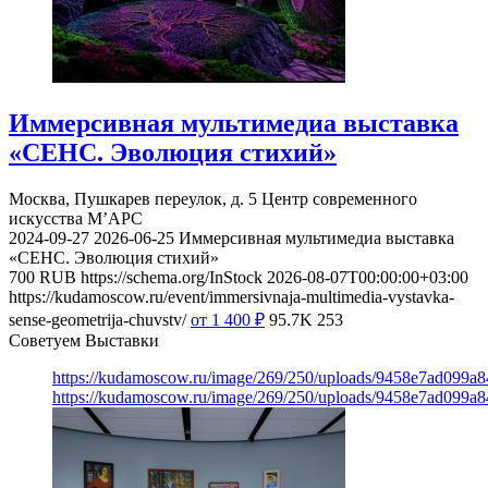
Иммерсивная мультимедиа выставка
«СЕНС. Эволюция стихий»
Москва, Пушкарев переулок, д. 5
Центр современного
искусства М’АРС
2024-09-27
2026-06-25
Иммерсивная мультимедиа выставка
«СЕНС. Эволюция стихий»
700
RUB
https://schema.org/InStock
2026-08-07T00:00:00+03:00
https://kudamoscow.ru/event/immersivnaja-multimedia-vystavka-
sense-geometrija-chuvstv/
от 1 400
₽
95.7K
253
Советуем Выставки
https://kudamoscow.ru/image/269/250/uploads/9458e7ad099a
https://kudamoscow.ru/image/269/250/uploads/9458e7ad099a