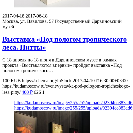
2017-04-18
2017-06-18
Москва, ул. Вавилова, 57
Государственный Дарвиновский
музей
Выставка «Под пологом тропического
леса. Питты»
С 18 апреля по 18 июня в Дарвиновском музее в рамках
проекта «Выставляются впервые» пройдет выставка «Под
пологом тропического…
100
RUB
https://schema.org/InStock
2017-04-10T16:30:00+03:00
https://kudamoscow.ru/event/vystavka-pod-pologom-tropicheskogo-
lesa-pitty/
400
₽
626
1
https://kudamoscow.ru/image/255/255/uploads/92394ce883ad6
https://kudamoscow.ru/image/255/255/uploads/92394ce883ad6