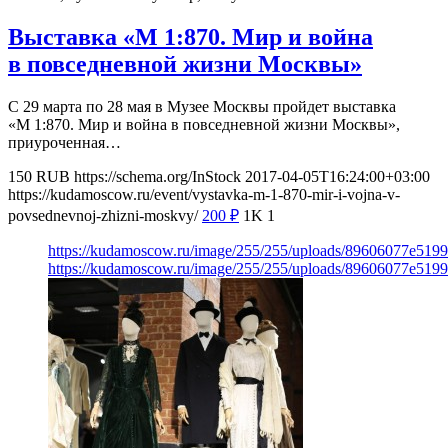
Выставка «М 1:870. Мир и война
в повседневной жизни Москвы»
С 29 марта по 28 мая в Музее Москвы пройдет выставка
«М 1:870. Мир и война в повседневной жизни Москвы»,
приуроченная…
150
RUB
https://schema.org/InStock
2017-04-05T16:24:00+03:00
https://kudamoscow.ru/event/vystavka-m-1-870-mir-i-vojna-v-
povsednevnoj-zhizni-moskvy/
200
₽
1K
1
https://kudamoscow.ru/image/255/255/uploads/89606077e519
https://kudamoscow.ru/image/255/255/uploads/89606077e519