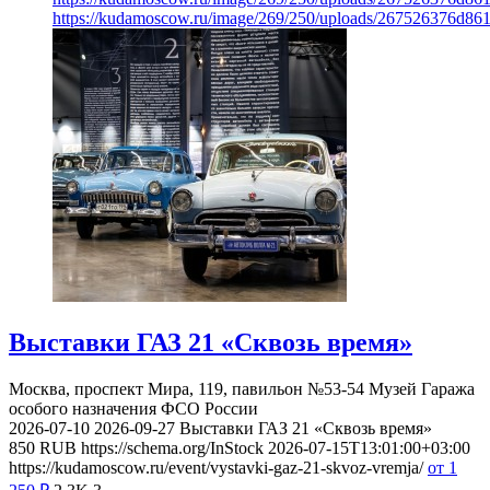
https://kudamoscow.ru/image/269/250/uploads/267526376d8
Выставки ГАЗ 21 «Сквозь время»
Москва, проспект Мира, 119, павильон №53-54
Музей Гаража
особого назначения ФСО России
2026-07-10
2026-09-27
Выставки ГАЗ 21 «Сквозь время»
850
RUB
https://schema.org/InStock
2026-07-15T13:01:00+03:00
https://kudamoscow.ru/event/vystavki-gaz-21-skvoz-vremja/
от 1