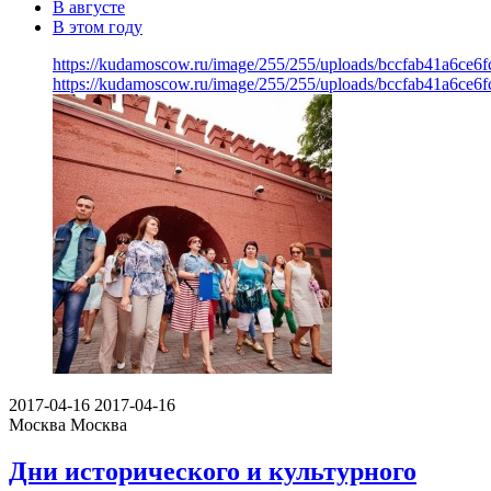
В августе
В этом году
https://kudamoscow.ru/image/255/255/uploads/bccfab41a6ce6
https://kudamoscow.ru/image/255/255/uploads/bccfab41a6ce6
2017-04-16
2017-04-16
Москва
Москва
Дни исторического и культурного