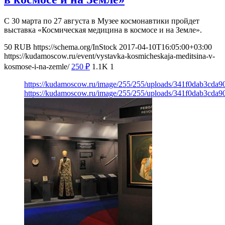
С 30 марта по 27 августа в Музее космонавтики пройдет
выставка «Космическая медицина в космосе и на Земле».
50
RUB
https://schema.org/InStock
2017-04-10T16:05:00+03:00
https://kudamoscow.ru/event/vystavka-kosmicheskaja-meditsina-v-
kosmose-i-na-zemle/
250
₽
1.1K
1
https://kudamoscow.ru/image/255/255/uploads/341f0dab3cda9
https://kudamoscow.ru/image/255/255/uploads/341f0dab3cda9