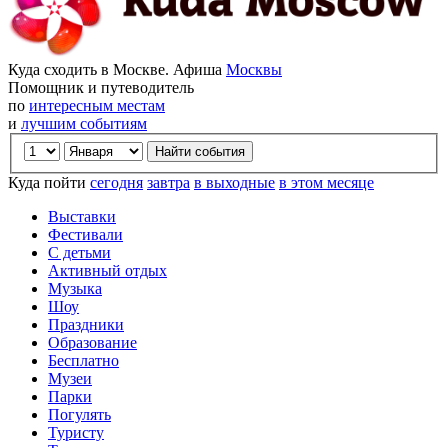
Куда сходить в Москве. Афиша
Москвы
Помощник и путеводитель
по
интересным местам
и
лучшим событиям
Куда пойти
сегодня
завтра
в выходные
в этом месяце
Выставки
Фестивали
С детьми
Активный отдых
Музыка
Шоу
Праздники
Образование
Бесплатно
Музеи
Парки
Погулять
Туристу