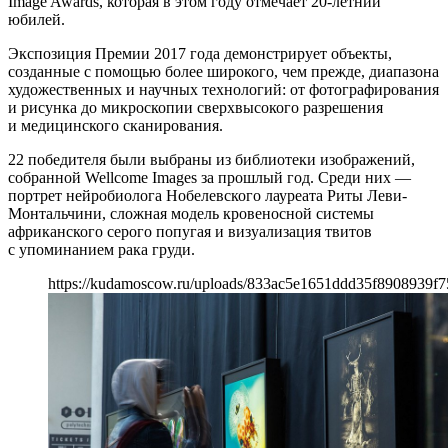
Image Awards, которая в этом году отмечает 20-летний
юбилей.
Экспозиция Премии 2017 года демонстрирует объекты,
созданные с помощью более широкого, чем прежде, диапазона
художественных и научных технологий: от фотографирования
и рисунка до микроскопии сверхвысокого разрешения
и медицинского сканирования.
22 победителя были выбраны из библиотеки изображений,
собранной Wellcome Images за прошлый год. Среди них —
портрет нейробиолога Нобелевского лауреата Риты Леви-
Монтальчини, сложная модель кровеносной системы
африканского серого попугая и визуализация твитов
с упоминанием рака груди.
https://kudamoscow.ru/uploads/833ac5e1651ddd35f8908939f7