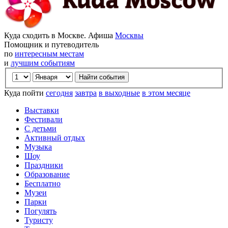
Куда сходить в Москве. Афиша
Москвы
Помощник и путеводитель
по
интересным местам
и
лучшим событиям
Куда пойти
сегодня
завтра
в выходные
в этом месяце
Выставки
Фестивали
С детьми
Активный отдых
Музыка
Шоу
Праздники
Образование
Бесплатно
Музеи
Парки
Погулять
Туристу