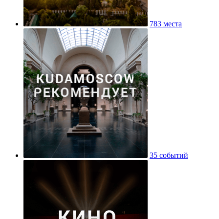
783 места
35 событий