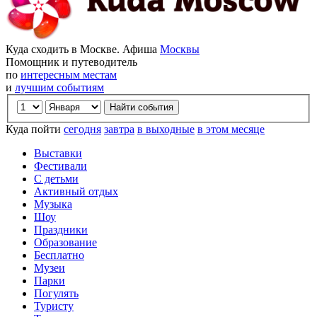
Куда сходить в Москве. Афиша
Москвы
Помощник и путеводитель
по
интересным местам
и
лучшим событиям
Куда пойти
сегодня
завтра
в выходные
в этом месяце
Выставки
Фестивали
С детьми
Активный отдых
Музыка
Шоу
Праздники
Образование
Бесплатно
Музеи
Парки
Погулять
Туристу