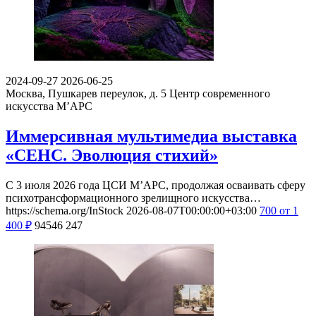
2024-09-27
2026-06-25
Москва, Пушкарев переулок, д. 5
Центр современного
искусства М’АРС
Иммерсивная мультимедиа выставка
«СЕНС. Эволюция стихий»
С 3 июля 2026 года ЦСИ М’АРС, продолжая осваивать сферу
психотрансформационного зрелищного искусства…
https://schema.org/InStock
2026-08-07T00:00:00+03:00
700
от 1
400
₽
94546
247