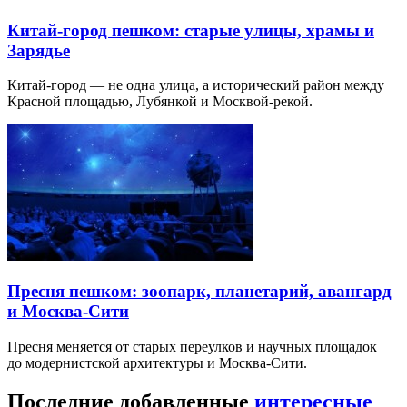
Китай-город пешком: старые улицы, храмы и
Зарядье
Китай-город — не одна улица, а исторический район между
Красной площадью, Лубянкой и Москвой-рекой.
Пресня пешком: зоопарк, планетарий, авангард
и Москва-Сити
Пресня меняется от старых переулков и научных площадок
до модернистской архитектуры и Москва-Сити.
Последние добавленные
интересные