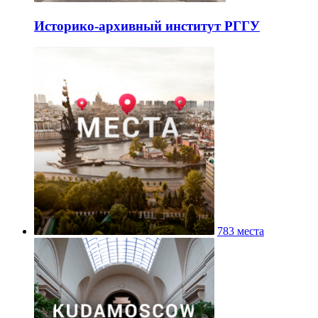
Историко-архивный институт РГГУ
783 места