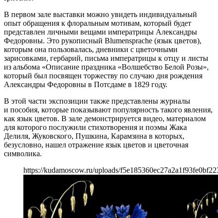
В первом зале выставки можно увидеть индивидуальный
опыт обращения к флоральным мотивам, который будет
представлен личными вещами императрицы Александры
Федоровны. Это рукописный Blumensprache (язык цветов),
которым она пользовалась, дневники с цветочными
зарисовками, гербарий, письма императрицы к отцу и листы
из альбома «Описание праздника «Волшебство Белой Розы»,
который был посвящен торжеству по случаю дня рождения
Александры Федоровны в Потсдаме в 1829 году.
В этой части экспозиции также представлены журналы
и пособия, которые показывают популярность такого явления,
как язык цветов. В зале демонстрируется видео, материалом
для которого послужили стихотворения и поэмы Жака
Делиля, Жуковского, Пушкина, Карамзина в которых,
безусловно, нашел отражение язык цветов и цветочная
символика.
https://kudamoscow.ru/uploads/f5e185360ec27a2a1f93fe0bf22