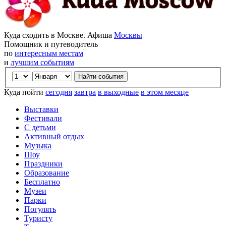
Куда сходить в Москве. Афиша
Москвы
Помощник и путеводитель
по
интересным местам
и
лучшим событиям
Куда пойти
сегодня
завтра
в выходные
в этом месяце
Выставки
Фестивали
С детьми
Активный отдых
Музыка
Шоу
Праздники
Образование
Бесплатно
Музеи
Парки
Погулять
Туристу