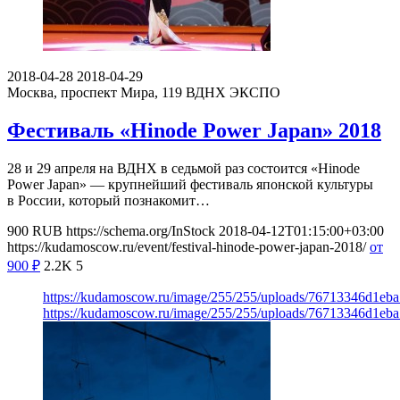
2018-04-28
2018-04-29
Москва, проспект Мира, 119
ВДНХ ЭКСПО
Фестиваль «Hinode Power Japan» 2018
28 и 29 апреля на ВДНХ в седьмой раз состоится «Hinode
Power Japan» — крупнейший фестиваль японской культуры
в России, который познакомит…
900
RUB
https://schema.org/InStock
2018-04-12T01:15:00+03:00
https://kudamoscow.ru/event/festival-hinode-power-japan-2018/
от
900
₽
2.2K
5
https://kudamoscow.ru/image/255/255/uploads/76713346d1e
https://kudamoscow.ru/image/255/255/uploads/76713346d1e