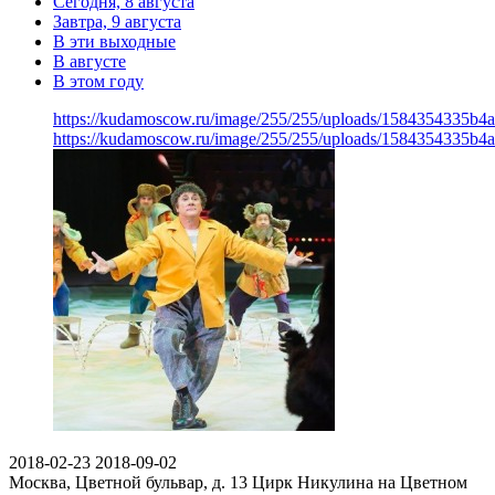
Сегодня, 8 августа
Завтра, 9 августа
В эти выходные
В августе
В этом году
https://kudamoscow.ru/image/255/255/uploads/1584354335b4
https://kudamoscow.ru/image/255/255/uploads/1584354335b4
2018-02-23
2018-09-02
Москва, Цветной бульвар, д. 13
Цирк Никулина на Цветном