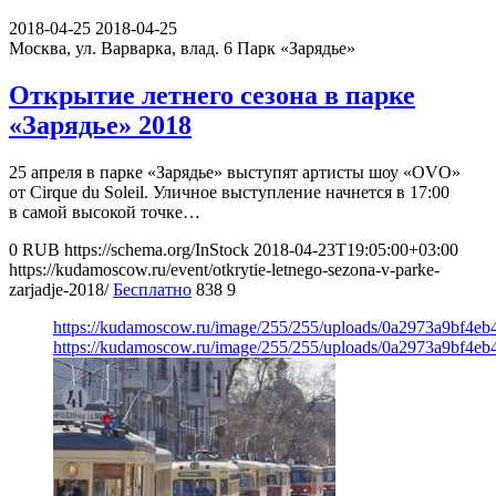
2018-04-25
2018-04-25
Москва, ул. Варварка, влад. 6
Парк «Зарядье»
Открытие летнего сезона в парке
«Зарядье» 2018
25 апреля в парке «Зарядье» выступят артисты шоу «OVO»
от Cirque du Soleil. Уличное выступление начнется в 17:00
в самой высокой точке…
0
RUB
https://schema.org/InStock
2018-04-23T19:05:00+03:00
https://kudamoscow.ru/event/otkrytie-letnego-sezona-v-parke-
zarjadje-2018/
Бесплатно
838
9
https://kudamoscow.ru/image/255/255/uploads/0a2973a9bf4e
https://kudamoscow.ru/image/255/255/uploads/0a2973a9bf4e