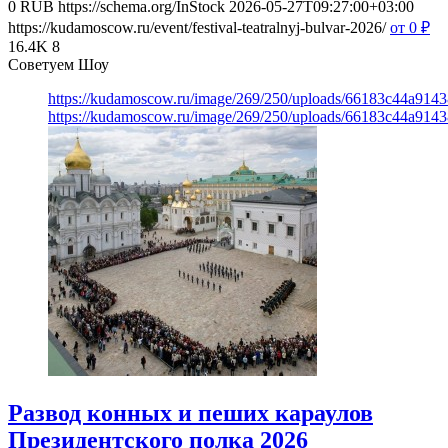
0
RUB
https://schema.org/InStock
2026-05-27T09:27:00+03:00
https://kudamoscow.ru/event/festival-teatralnyj-bulvar-2026/
от 0
₽
16.4K
8
Советуем Шоу
https://kudamoscow.ru/image/269/250/uploads/66183c44a914
https://kudamoscow.ru/image/269/250/uploads/66183c44a914
Развод конных и пеших караулов
Президентского полка 2026