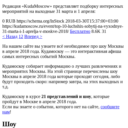
Редакция «KudaMoscow» представляет подборку интересных
мероприятий на выходные 31 марта и 1 апреля:
0
RUB
https://schema.org/InStock
2018-03-30T15:37:00+03:00
https://kudamoscow.ru/event/top-10-luchshix-sobytij-na-vyxodnye-
31-marta-i-1-aprelja-v-moskve-2018/
Бесплатно
8.6K
31
< Назад
1
2
Вперед >
На нашем сайте вы узнаете всё необходимое про шоу Москвы
в апреле 2018 года. Кудамоскоу — это интерактивная афиша
самых интересных событий Москвы.
Кудамоскоу собирает информацию о лучших развлечениях и
мероприятих Москвы. На этой странице перечислены шоу
Москвы в апреле 2018 года которые проходят сегодня, либо
будут проходить скоро: например завтра, на этих выходных и
т.д.
Кудамоскоу в курсе
21 представлений и шоу
, которые
пройдут в Москве в апреле 2018 года.
Если вы знаете о событии, которого нет на сайте,
сообщите
нам
!
Шоу