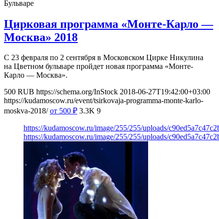
Бульваре
Цирковая программа «Монте-Карло —
Москва» 2018
С 23 февраля по 2 сентября в Московском Цирке Никулина
на Цветном бульваре пройдет новая программа «Монте-
Карло — Москва».
500
RUB
https://schema.org/InStock
2018-06-27T19:42:00+03:00
https://kudamoscow.ru/event/tsirkovaja-programma-monte-karlo-
moskva-2018/
от 500
₽
3.3K
9
https://kudamoscow.ru/image/255/255/uploads/c90ed5a7c47c
https://kudamoscow.ru/image/255/255/uploads/c90ed5a7c47c