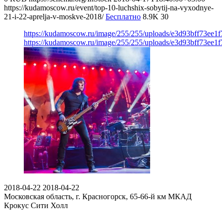
https://kudamoscow.ru/event/top-10-luchshix-sobytij-na-vyxodnye-
21-i-22-aprelja-v-moskve-2018/
Бесплатно
8.9K
30
https://kudamoscow.ru/image/255/255/uploads/e3d93bff73ee1
https://kudamoscow.ru/image/255/255/uploads/e3d93bff73ee1
2018-04-22
2018-04-22
Московская область, г. Красногорск, 65-66-й км МКАД
Крокус Сити Холл