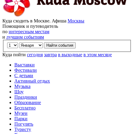
Куда сходить в Москве. Афиша
Москвы
Помощник и путеводитель
по
интересным местам
и
лучшим событиям
Куда пойти
сегодня
завтра
в выходные
в этом месяце
Выставки
Фестивали
С детьми
Активный отдых
Музыка
Шоу
Праздники
Образование
Бесплатно
Музеи
Парки
Погулять
Туристу