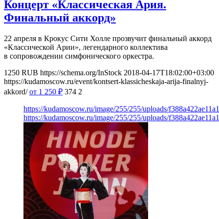
Концерт «Классическая Ария.
Финальный аккорд»
22 апреля в Крокус Сити Холле прозвучит финальный аккорд
«Классической Арии», легендарного коллектива
в сопровождении симфонического оркестра.
1250
RUB
https://schema.org/InStock
2018-04-17T18:02:00+03:00
https://kudamoscow.ru/event/kontsert-klassicheskaja-arija-finalnyj-
akkord/
от 1 250
₽
374
2
https://kudamoscow.ru/image/255/255/uploads/f388a422ae11a
https://kudamoscow.ru/image/255/255/uploads/f388a422ae11a