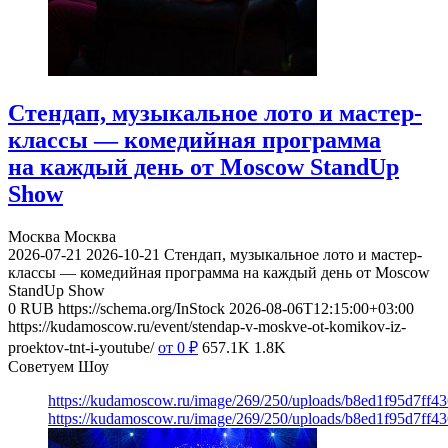
Стендап, музыкальное лото и мастер-
классы — комедийная программа
на каждый день от Moscow StandUp
Show
Москва
Москва
2026-07-21
2026-10-21
Стендап, музыкальное лото и мастер-
классы — комедийная программа на каждый день от Moscow
StandUp Show
0
RUB
https://schema.org/InStock
2026-08-06T12:15:00+03:00
https://kudamoscow.ru/event/stendap-v-moskve-ot-komikov-iz-
proektov-tnt-i-youtube/
от 0
₽
657.1K
1.8K
Советуем Шоу
https://kudamoscow.ru/image/269/250/uploads/b8ed1f95d7ff
https://kudamoscow.ru/image/269/250/uploads/b8ed1f95d7ff