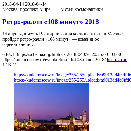
2018-04-14
2018-04-14
Москва, проспект Мира, 111
Музей космонавтики
Ретро-ралли «108 минут» 2018
14 апреля, в честь Всемирного дня космонавтики, в Москве
пройдет ретро-ралли «108 минут» — командное
соревнование…
0
RUB
https://schema.org/InStock
2018-04-09T20:25:00+03:00
https://kudamoscow.ru/event/retro-ralli-108-minut-2018/
Бесплатно
1.1K
12
https://kudamoscow.ru/image/255/255/uploads/a9013dd4e0ffd
https://kudamoscow.ru/image/255/255/uploads/a9013dd4e0ffd