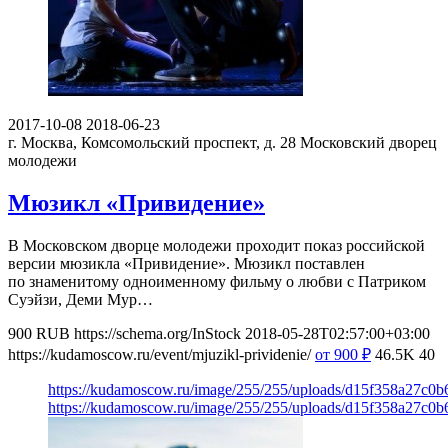
2017-10-08
2018-06-23
г. Москва, Комсомольский проспект, д. 28
Московский дворец
молодежи
Мюзикл «Привидение»
В Московском дворце молодежи проходит показ российской
версии мюзикла «Привидение». Мюзикл поставлен
по знаменитому одноименному фильму о любви с Патриком
Суэйзи, Деми Мур…
900
RUB
https://schema.org/InStock
2018-05-28T02:57:00+03:00
https://kudamoscow.ru/event/mjuzikl-prividenie/
от 900
₽
46.5K
40
https://kudamoscow.ru/image/255/255/uploads/d15f358a27c0
https://kudamoscow.ru/image/255/255/uploads/d15f358a27c0