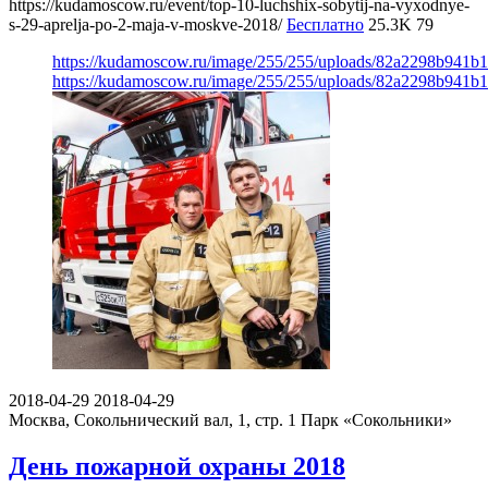
https://kudamoscow.ru/event/top-10-luchshix-sobytij-na-vyxodnye-
s-29-aprelja-po-2-maja-v-moskve-2018/
Бесплатно
25.3K
79
https://kudamoscow.ru/image/255/255/uploads/82a2298b941
https://kudamoscow.ru/image/255/255/uploads/82a2298b941
2018-04-29
2018-04-29
Москва, Сокольнический вал, 1, стр. 1
Парк «Сокольники»
День пожарной охраны 2018