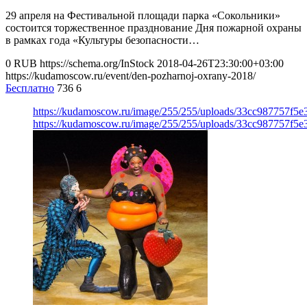
29 апреля на Фестивальной площади парка «Сокольники»
состоится торжественное празднование Дня пожарной охраны
в рамках года «Культуры безопасности…
0
RUB
https://schema.org/InStock
2018-04-26T23:30:00+03:00
https://kudamoscow.ru/event/den-pozharnoj-oxrany-2018/
Бесплатно
736
6
https://kudamoscow.ru/image/255/255/uploads/33cc987757f5
https://kudamoscow.ru/image/255/255/uploads/33cc987757f5