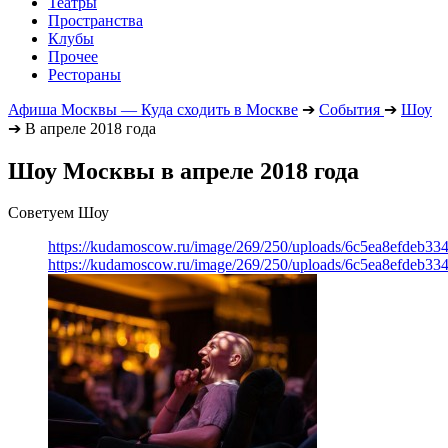
Театры
Пространства
Клубы
Прочее
Рестораны
Афиша Москвы — Куда сходить в Москве
➔
События
➔
Шоу
➔
В апреле 2018 года
Шоу Москвы в апреле 2018 года
Советуем Шоу
https://kudamoscow.ru/image/269/250/uploads/6c5ea8efdeb3
https://kudamoscow.ru/image/269/250/uploads/6c5ea8efdeb3