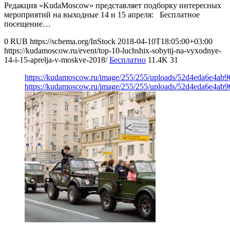
Редакция «KudaMoscow» представляет подборку интересных
мероприятий на выходные 14 и 15 апреля: Бесплатное
посещение…
0
RUB
https://schema.org/InStock
2018-04-10T18:05:00+03:00
https://kudamoscow.ru/event/top-10-luchshix-sobytij-na-vyxodnye-
14-i-15-aprelja-v-moskve-2018/
Бесплатно
11.4K
31
https://kudamoscow.ru/image/255/255/uploads/52d4eda6e4ab
https://kudamoscow.ru/image/255/255/uploads/52d4eda6e4ab