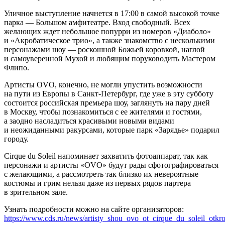
Уличное выступление начнется в 17:00 в самой высокой точке
парка — Большом амфитеатре. Вход свободный. Всех
желающих ждет небольшое попурри из номеров «Диаболо»
и «Акробатическое трио», а также знакомство с несколькими
персонажами шоу — роскошной Божьей коровкой, наглой
и самоуверенной Мухой и любящим поруководить Мастером
Флипо.
Артисты OVO, конечно, не могли упустить возможности
на пути из Европы в Санкт-Петербург, где уже в эту субботу
состоится российская премьера шоу, заглянуть на пару дней
в Москву, чтобы познакомиться с ее жителями и гостями,
а заодно насладиться красивыми новыми видами
и неожиданными ракурсами, которые парк «Зарядье» подарил
городу.
Cirque du Soleil напоминает захватить фотоаппарат, так как
персонажи и артисты «OVO» будут рады сфотографироваться
с желающими, а рассмотреть так близко их невероятные
костюмы и грим нельзя даже из первых рядов партера
в зрительном зале.
Узнать подробности можно на сайте организаторов:
https://www.cds.ru/news/artisty_shou_ovo_ot_cirque_du_soleil_otkr