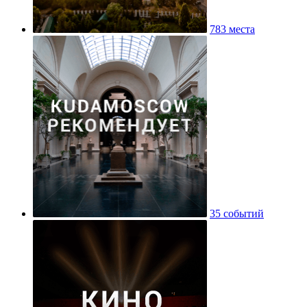
783 места
35 событий