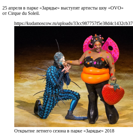
25 апреля в парке «Зарядье» выступят артисты шоу «OVO»
от Cirque du Soleil.
https://kudamoscow.ru/uploads/33cc987757f5e38d4c1432cb37
Открытие летнего сезона в парке «Зарядье» 2018