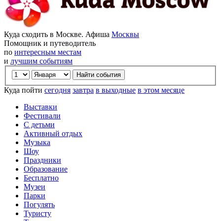
Куда сходить в Москве. Афиша
Москвы
Помощник и путеводитель
по
интересным местам
и
лучшим событиям
Куда пойти
сегодня
завтра
в выходные
в этом месяце
Выставки
Фестивали
С детьми
Активный отдых
Музыка
Шоу
Праздники
Образование
Бесплатно
Музеи
Парки
Погулять
Туристу