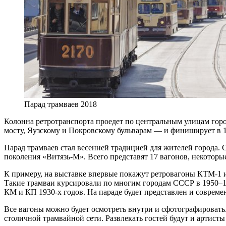
Парад трамваев 2018
Колонна ретротранспорта проедет по центральным улицам гор
мосту, Яузскому и Покровскому бульварам — и финиширует в 12
Парад трамваев стал весенней традицией для жителей города. 
поколения «Витязь-М». Всего представят 17 вагонов, некотор
К примеру, на выставке впервые покажут ретровагоны КТМ-1 и
Такие трамваи курсировали по многим городам СССР в 1950–19
КМ и КП 1930-х годов. На параде будет представлен и соврем
Все вагоны можно будет осмотреть внутри и сфотографировать
столичной трамвайной сети. Развлекать гостей будут и артист