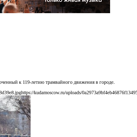
оченный к 119-летию трамвайного движения в городе.
8d39e8.jpg
https://kudamoscow.ru/uploads/0a2973a9bf4eb46876f1349