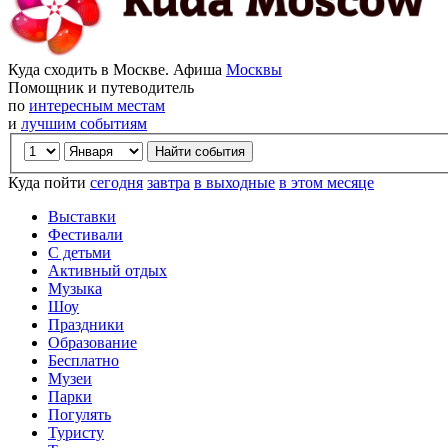
Куда сходить в Москве. Афиша
Москвы
Помощник и путеводитель
по
интересным местам
и
лучшим событиям
Куда пойти
сегодня
завтра
в выходные
в этом месяце
Выставки
Фестивали
С детьми
Активный отдых
Музыка
Шоу
Праздники
Образование
Бесплатно
Музеи
Парки
Погулять
Туристу