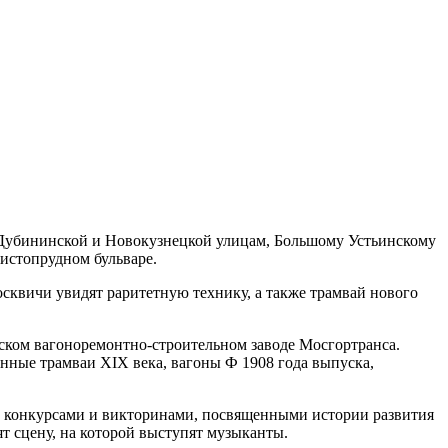
 Дубининской и Новокузнецкой улицам, Большому Устьинскому
Чистопрудном бульваре.
осквичи увидят раритетную технику, а также трамвай нового
ском вагоноремонтно-строительном заводе Мосгортранса.
нные трамваи XIX века, вагоны Ф 1908 года выпуска,
 с конкурсами и викторинами, посвященными истории развития
ят сцену, на которой выступят музыканты.