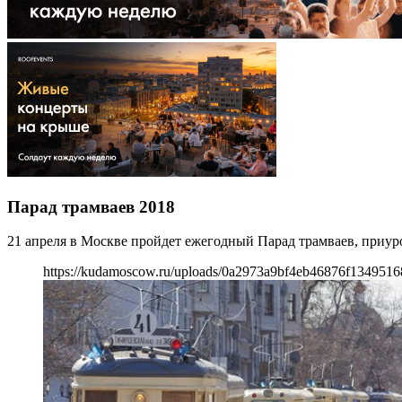
Парад трамваев 2018
21 апреля в Москве пройдет ежегодный Парад трамваев, приур
https://kudamoscow.ru/uploads/0a2973a9bf4eb46876f1349516