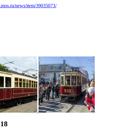
.mos.ru/news/item/39035073/
018