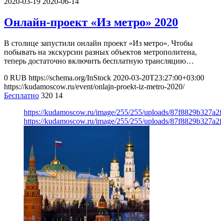
2020-03-19
2020-06-14
Онлайн-проект «Из метро» 2020
В столице запустили онлайн проект «Из метро». Чтобы
побывать на экскурсии разных объектов метрополитена,
теперь достаточно включить бесплатную трансляцию…
0
RUB
https://schema.org/InStock
2020-03-20T23:27:00+03:00
https://kudamoscow.ru/event/onlajn-proekt-iz-metro-2020/
Бесплатно
320
14
https://kudamoscow.ru/image/255/255/uploads/87f8829b327a
https://kudamoscow.ru/image/255/255/uploads/87f8829b327a