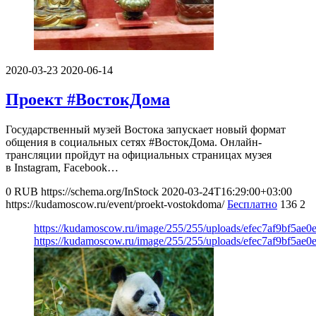
2020-03-23
2020-06-14
Проект #ВостокДома
Государственный музей Востока запускает новый формат
общения в социальных сетях #ВостокДома. Онлайн-
трансляции пройдут на официальных страницах музея
в Instagram, Facebook…
0
RUB
https://schema.org/InStock
2020-03-24T16:29:00+03:00
https://kudamoscow.ru/event/proekt-vostokdoma/
Бесплатно
136
2
https://kudamoscow.ru/image/255/255/uploads/efec7af9bf5ae
https://kudamoscow.ru/image/255/255/uploads/efec7af9bf5ae