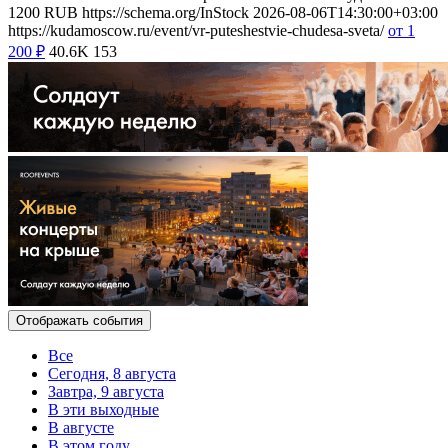
1200
RUB
https://schema.org/InStock
2026-08-06T14:30:00+03:00
https://kudamoscow.ru/event/vr-puteshestvie-chudesa-sveta/
от 1
200
₽
40.6K
153
Отображать события
Все
Сегодня, 8 августа
Завтра, 9 августа
В эти выходные
В августе
В этом году