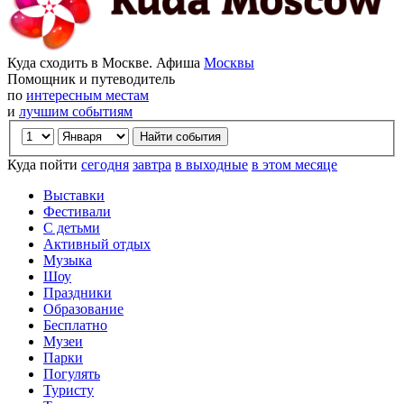
Куда сходить в Москве. Афиша
Москвы
Помощник и путеводитель
по
интересным местам
и
лучшим событиям
Куда пойти
сегодня
завтра
в выходные
в этом месяце
Выставки
Фестивали
С детьми
Активный отдых
Музыка
Шоу
Праздники
Образование
Бесплатно
Музеи
Парки
Погулять
Туристу