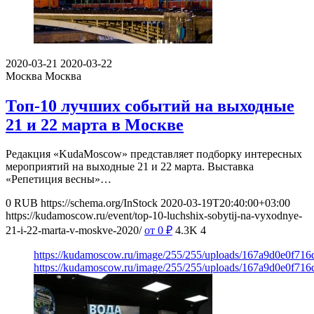
2020-03-21
2020-03-22
Москва
Москва
Топ-10 лучших событий на выходные
21 и 22 марта в Москве
Редакция «KudaMoscow» представляет подборку интересных
мероприятий на выходные 21 и 22 марта. Выставка
«Репетиция весны»…
0
RUB
https://schema.org/InStock
2020-03-19T20:40:00+03:00
https://kudamoscow.ru/event/top-10-luchshix-sobytij-na-vyxodnye-
21-i-22-marta-v-moskve-2020/
от 0
₽
4.3K
4
https://kudamoscow.ru/image/255/255/uploads/167a9d0e0f71
https://kudamoscow.ru/image/255/255/uploads/167a9d0e0f71