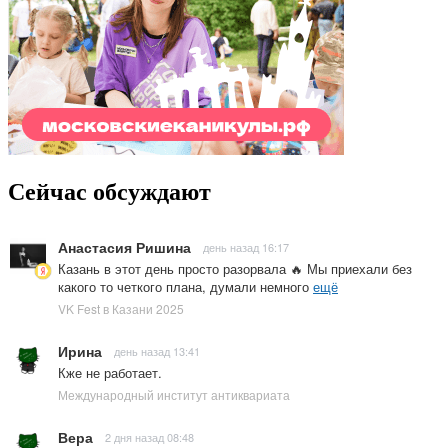
Сейчас обсуждают
Анастасия Ришина
день назад 16:17
Казань в этот день просто разорвала 🔥 Мы приехали без
какого то четкого плана, думали немного
ещё
VK Fest в Казани 2025
Ирина
день назад 13:41
Кже не работает.
Международный институт антиквариата
Вера
2 дня назад 08:48