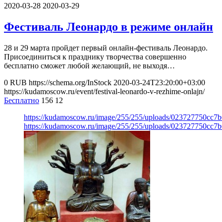
2020-03-28
2020-03-29
Фестиваль Леонардо в режиме онлайн
28 и 29 марта пройдет первый онлайн-фестиваль Леонардо.
Присоединиться к празднику творчества совершенно
бесплатно сможет любой желающий, не выходя…
0
RUB
https://schema.org/InStock
2020-03-24T23:20:00+03:00
https://kudamoscow.ru/event/festival-leonardo-v-rezhime-onlajn/
Бесплатно
156
12
https://kudamoscow.ru/image/255/255/uploads/023727750cc7
https://kudamoscow.ru/image/255/255/uploads/023727750cc7