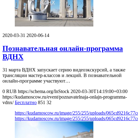
2020-03-31
2020-06-14
Познавательная онлайн-программа
ВДНХ
31 марта ВДНХ запускает серию видеоэкскурсий, а также
трансляции мастер-классов и лекций. В познавательной
онлайн-программе участвуют…
0
RUB
https://schema.org/InStock
2020-03-30T14:19:00+03:00
https://kudamoscow.ru/event/poznavatelnaja-onlajn-programma-
vdnx/
Бесплатно
851
32
https://kudamoscow.ru/image/255/255/uploads/065cd9216c77
https://kudamoscow.ru/image/255/255/uploads/065cd9216c77