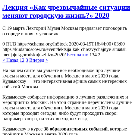
Лекция «Как чрезвычайные ситуации
меняют городскую жизнь?» 2020
С 19 марта Лекторий Музея Москвы предлагает поговорить
о городе в новых условиях.
0
RUB
https://schema.org/InStock
2020-03-19T16:44:00+03:00
https://kudamoscow.ru/event/lektsija-kak-chrezvychajnye-situatsii-
menjajut-gorodskuju-zhizn-2020/
Бесплатно
134
2
< Назад
1
2
3
Вперед >
На нашем сайте вы узнаете всё необходимое про лучшие
курсы и места для обучения в Москве в марте 2020 года.
Кудамоскоу — это интерактивная афиша самых интересных
событий Москвы.
Кудамоскоу собирает информацию о лучших развлечениях и
мероприятих Москвы. На этой странице перечислены лучшие
курсы и места для обучения в Москве в марте 2020 года
которые проходят сегодня, либо будут проходить скоро:
например завтра, на этих выходных и т.д.
Кудамоскоу в курсе
38 образовательных событий
, которые
пройдут в Москве в марте 2020 года.