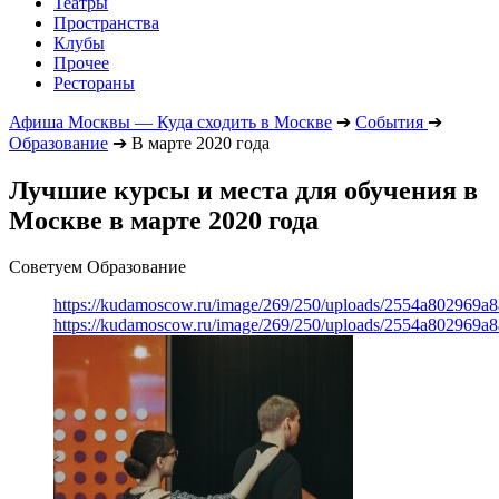
Театры
Пространства
Клубы
Прочее
Рестораны
Афиша Москвы — Куда сходить в Москве
➔
События
➔
Образование
➔
В марте 2020 года
Лучшие курсы и места для обучения в
Москве в марте 2020 года
Советуем Образование
https://kudamoscow.ru/image/269/250/uploads/2554a802969
https://kudamoscow.ru/image/269/250/uploads/2554a802969