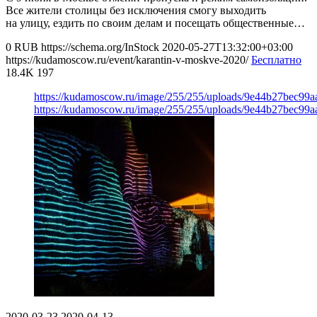
Все жители столицы без исключения смогу выходить
на улицу, ездить по своим делам и посещать общественные…
0
RUB
https://schema.org/InStock
2020-05-27T13:32:00+03:00
https://kudamoscow.ru/event/karantin-v-moskve-2020/
Бесплатно
18.4K
197
https://kudamoscow.ru/image/255/255/uploads/9e44b27bec99
https://kudamoscow.ru/image/255/255/uploads/9e44b27bec99
2020-03-23
2020-04-13