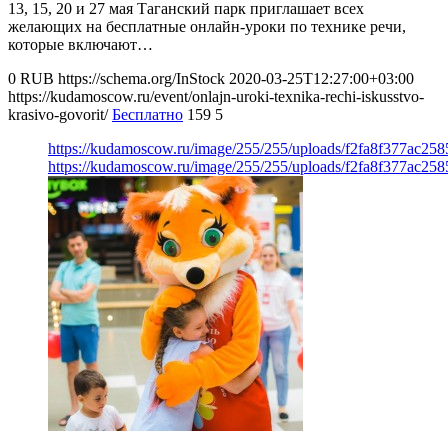
13, 15, 20 и 27 мая Таганский парк приглашает всех
желающих на бесплатные онлайн-уроки по технике речи,
которые включают…
0
RUB
https://schema.org/InStock
2020-03-25T12:27:00+03:00
https://kudamoscow.ru/event/onlajn-uroki-texnika-rechi-iskusstvo-
krasivo-govorit/
Бесплатно
159
5
https://kudamoscow.ru/image/255/255/uploads/f2fa8f377ac25
https://kudamoscow.ru/image/255/255/uploads/f2fa8f377ac25