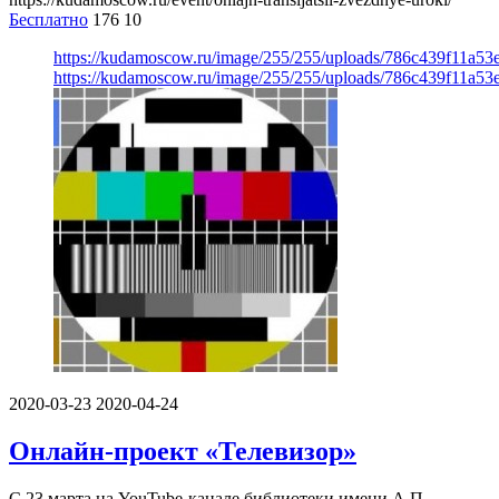
Бесплатно
176
10
https://kudamoscow.ru/image/255/255/uploads/786c439f11a5
https://kudamoscow.ru/image/255/255/uploads/786c439f11a5
2020-03-23
2020-04-24
Онлайн-проект «Телевизор»
С 23 марта на YouTube-канале библиотеки имени А.П.