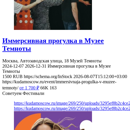
Иммерсивная прогулка в Музее
Темноты
Москва, Автозаводская улица, 18
Музей Темноты
2024-12-07
2026-12-31
Иммерсивная прогулка в Музее
Темноты
1500
RUB
https://schema.org/InStock
2026-08-07T15:12:00+03:00
https://kudamoscow.ru/event/immersivnaja-progulka-v-muzee-
temnoty/
от 1 700
₽
66K
163
Советуем Фестивали
https://kudamoscow.ru/image/269/250/uploads/3295ef8b2c4ce
https://kudamoscow.ru/image/269/250/uploads/3295ef8b2c4ce