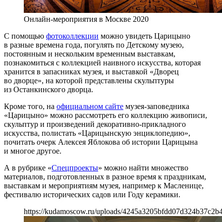
Онлайн-мероприятия в Москве 2020
С помощью
фотоколлекции
можно увидеть Царицыно
в разные времена года, погулять по Детскому музею,
постоянным и нескольким временным выставкам,
познакомиться с коллекцией наивного искусства, которая
хранится в запасниках музея, и выставкой «Дворец
во дворце», на которой представлены скульптуры
из Останкинского дворца.
Кроме того, на
официальном сайте
музея-заповедника
«Царицыно» можно рассмотреть его коллекцию живописи,
скульптур и произведений декоративно-прикладного
искусства, полистать «Царицынскую энциклопедию»,
почитать очерк Алексея Яблокова об истории Царицына
и многое другое.
А в рубрике «
Спецпроекты
» можно найти множество
материалов, подготовленных в разное время к праздникам,
выставкам и мероприятиям музея, например к Масленице,
фестивалю исторических садов или Году керамики.
https://kudamoscow.ru/uploads/4245a3205bfdd07d324b37c2b