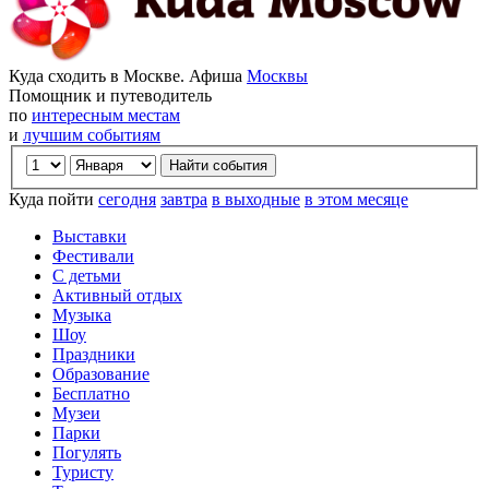
Куда сходить в Москве. Афиша
Москвы
Помощник и путеводитель
по
интересным местам
и
лучшим событиям
Куда пойти
сегодня
завтра
в выходные
в этом месяце
Выставки
Фестивали
С детьми
Активный отдых
Музыка
Шоу
Праздники
Образование
Бесплатно
Музеи
Парки
Погулять
Туристу