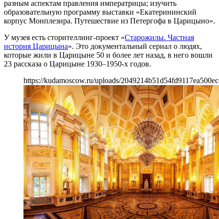
разным аспектам правления императрицы; изучить
образовательную программу выставки «Екатерининский
корпус Монплезира. Путешествие из Петергофа в Царицыно».
У музея есть сторителлинг-проект «
Старожилы. Частная
история Царицына
». Это документальный сериал о людях,
которые жили в Царицыне 50 и более лет назад, в него вошли
23 рассказа о Царицыне 1930–1950-х годов.
https://kudamoscow.ru/uploads/2049214b51d54fd9117ea500ec