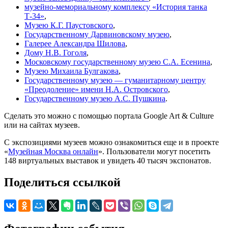
музейно-мемориальному комплексу «История танка
Т-34»
,
Музею К.Г. Паустовского
,
Государственному Дарвиновскому музею
,
Галерее Александра Шилова
,
Дому Н.В. Гоголя
,
Московскому государственному музею С.А. Есенина
,
Музею Михаила Булгакова
,
Государственному музею — гуманитарному центру
«Преодоление» имени Н.А. Островского
,
Государственному музею А.С. Пушкина
.
Сделать это можно с помощью портала Google Art & Culture
или на сайтах музеев.
С экспозициями музеев можно ознакомиться еще и в проекте
«
Музейная Москва онлайн
». Пользователи могут посетить
148 виртуальных выставок и увидеть 40 тысяч экспонатов.
Поделиться ссылкой