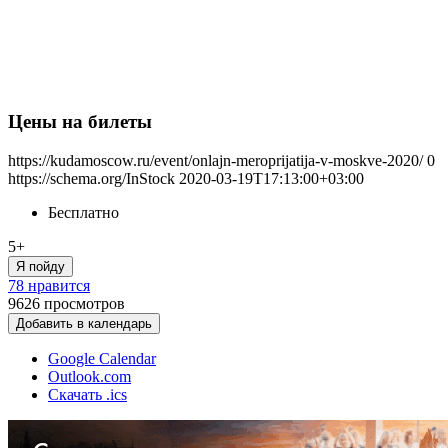
Цены на билеты
https://kudamoscow.ru/event/onlajn-meroprijatija-v-moskve-2020/
0
https://schema.org/InStock
2020-03-19T17:13:00+03:00
Бесплатно
5+
Я пойду
78 нравится
9626
просмотров
Добавить в календарь
Google Calendar
Outlook.com
Скачать .ics