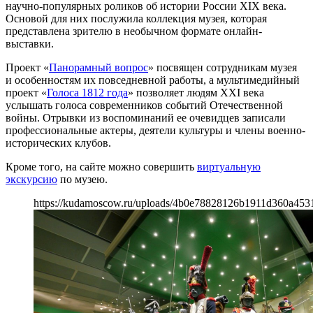
научно-популярных роликов об истории России XIX века.
Основой для них послужила коллекция музея, которая
представлена зрителю в необычном формате онлайн-
выставки.
Проект «
Панорамный вопрос
» посвящен сотрудникам музея
и особенностям их повседневной работы, а мультимедийный
проект «
Голоса 1812 года
» позволяет людям XXI века
услышать голоса современников событий Отечественной
войны. Отрывки из воспоминаний ее очевидцев записали
профессиональные актеры, деятели культуры и члены военно-
исторических клубов.
Кроме того, на сайте можно совершить
виртуальную
экскурсию
по музею.
https://kudamoscow.ru/uploads/4b0e78828126b1911d360a453