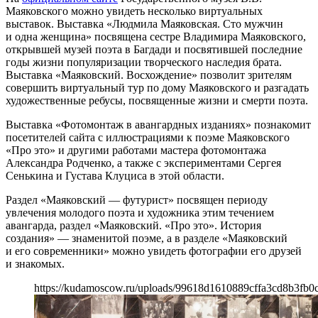
Маяковского можно увидеть несколько виртуальных
выставок. Выставка «Людмила Маяковская. Сто мужчин
и одна женщина» посвящена сестре Владимира Маяковского,
открывшей музей поэта в Багдади и посвятившей последние
годы жизни популяризации творческого наследия брата.
Выставка «Маяковский. Восхождение» позволит зрителям
совершить виртуальный тур по дому Маяковского и разгадать
художественные ребусы, посвященные жизни и смерти поэта.
Выставка «Фотомонтаж в авангардных изданиях» познакомит
посетителей сайта с иллюстрациями к поэме Маяковского
«Про это» и другими работами мастера фотомонтажа
Александра Родченко, а также с экспериментами Сергея
Сенькина и Густава Клуциса в этой области.
Раздел «Маяковский — футурист» посвящен периоду
увлечения молодого поэта и художника этим течением
авангарда, раздел «Маяковский. «Про это». История
создания» — знаменитой поэме, а в разделе «Маяковский
и его современники» можно увидеть фотографии его друзей
и знакомых.
https://kudamoscow.ru/uploads/99618d1610889cffa3cd8b3fb0