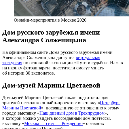
Онлайн-мероприятия в Москве 2020
Дом русского зарубежья имени
Александра Солженицына
На официальном сайте Дома русского зарубежья имени
Александра Солженицына доступна
виртуальная
экскурсия
по основной экспозиции «Пути и судьбы». Нажав
на иконку фотоаппарата, посетители смогут узнать
об истории 30 экспонатов.
Дом-музей Марины Цветаевой
Дом-музей Марины Цветаевой также подготовил для
зрителей несколько онлайн-проектов: выставку «
Петербург
Марины Цветаевой
», посвященную ее отношению к этому
городу, выставку «
Наш дивный дом в Трехпрудном
»,
в которой можно увидеть воссозданный дом поэтессы,
выставку «
Москва — снег — Рождество
» о зимних
праздниках в семье Цветаевой.