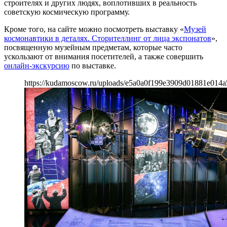
строителях и других людях, воплотивших в реальность
советскую космическую программу.
Кроме того, на сайте можно посмотреть выставку «
Музей
космонавтики в деталях. Сторителлинг от лица экспонатов
»,
посвященную музейным предметам, которые часто
ускользают от внимания посетителей, а также совершить
онлайн-экскурсию
по выставке.
https://kudamoscow.ru/uploads/e5a0a0f199e3909d01881e014a