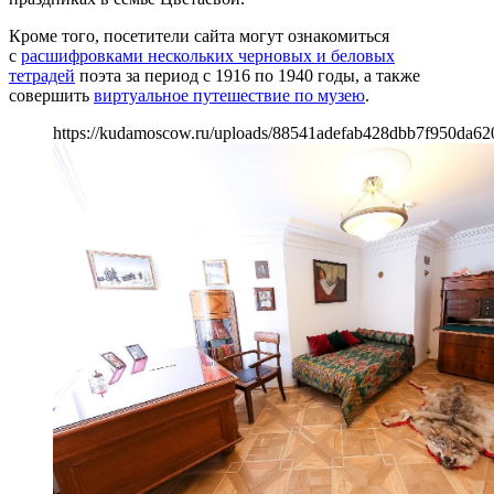
Кроме того, посетители сайта могут ознакомиться
с
расшифровками нескольких черновых и беловых
тетрадей
поэта за период с 1916 по 1940 годы, а также
совершить
виртуальное путешествие по музею
.
https://kudamoscow.ru/uploads/88541adefab428dbb7f950da62