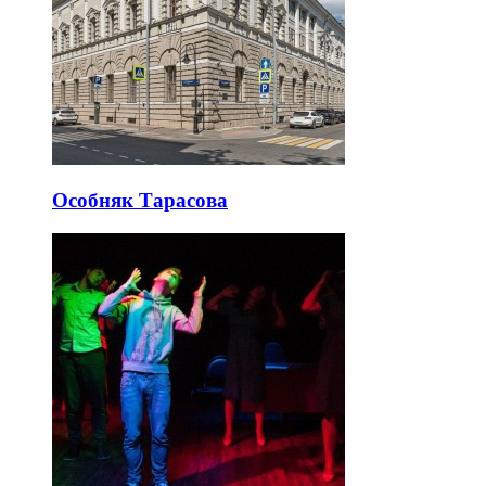
Особняк Тарасова