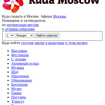
Куда сходить в Москве. Афиша
Москвы
Помощник и путеводитель
по
интересным местам
и
лучшим событиям
Куда пойти
сегодня
завтра
в выходные
в этом месяце
Выставки
Фестивали
С детьми
Активный отдых
Музыка
Шоу
Праздники
Образование
Бесплатно
Музеи
Парки
Погулять
Туристу