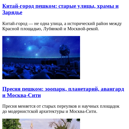
Китай-город пешком: старые улицы, храмы и
Зарядье
Китай-город — не одна улица, а исторический район между
Красной площадью, Лубянкой и Москвой-рекой.
Пресня пешком: зоопарк, планетарий, авангард
и Москва-Сити
Пресня меняется от старых переулков и научных площадок
до модернистской архитектуры и Москва-Сити.