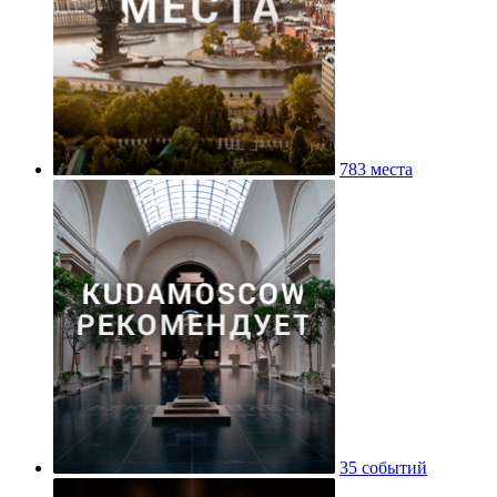
783 места
35 событий