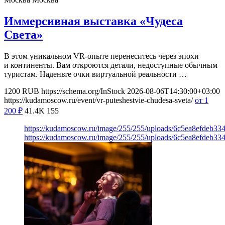
Иммерсивная выставка «Чудеса
Света»
В этом уникальном VR-опыте перенеситесь через эпохи
и континенты. Вам откроются детали, недоступные обычным
туристам. Наденьте очки виртуальной реальности …
1200
RUB
https://schema.org/InStock
2026-08-06T14:30:00+03:00
https://kudamoscow.ru/event/vr-puteshestvie-chudesa-sveta/
от 1
200
₽
41.4K
155
https://kudamoscow.ru/image/255/255/uploads/6c5ea8efdeb3
https://kudamoscow.ru/image/255/255/uploads/6c5ea8efdeb3