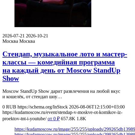
2026-07-21
2026-10-21
Москва
Москва
Стендап, музыкальное лото и мастер-
классы — комедийная программа
на каждый день от Moscow StandUp
Show
Moscow StandUp Show дарит развлечения на любой вкус
и кошелёк, от стендап шоу…
0
RUB
https://schema.org/InStock
2026-08-06T12:15:00+03:00
https://kudamoscow.ru/event/stendap-v-moskve-ot-komikov-iz-
proektov-tnt-i-youtube/
от 0
₽
657.8K
1.8K
https://kudamoscow.ru/image/255/255/uploads/299265db139
https://kudamoscow.ru/image/255/255/uploads/299265db139