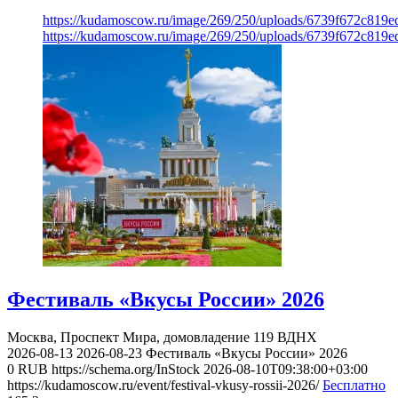
https://kudamoscow.ru/image/269/250/uploads/6739f672c819
https://kudamoscow.ru/image/269/250/uploads/6739f672c819
Фестиваль «Вкусы России» 2026
Москва, Проспект Мира, домовладение 119
ВДНХ
2026-08-13
2026-08-23
Фестиваль «Вкусы России» 2026
0
RUB
https://schema.org/InStock
2026-08-10T09:38:00+03:00
https://kudamoscow.ru/event/festival-vkusy-rossii-2026/
Бесплатно