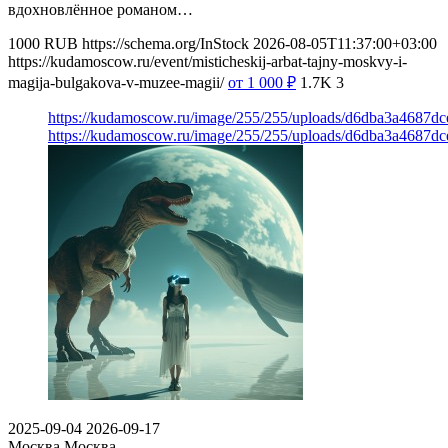
вдохновлённое романом…
1000
RUB
https://schema.org/InStock
2026-08-05T11:37:00+03:00
https://kudamoscow.ru/event/misticheskij-arbat-tajny-moskvy-i-
magija-bulgakova-v-muzee-magii/
от 1 000
₽
1.7K
3
https://kudamoscow.ru/image/255/255/uploads/d6dba3a4687d
https://kudamoscow.ru/image/255/255/uploads/d6dba3a4687d
2025-09-04
2026-09-17
Москва
Москва