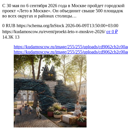
С 30 мая по 6 сентября 2026 года в Москве пройдет городской
проект «Лето в Москве». Он объединит свыше 500 площадок
во всех округах и районах столицы…
0
RUB
https://schema.org/InStock
2026-06-09T13:50:00+03:00
https://kudamoscow.ru/event/proekt-leto-v-moskve-2026/
от 0
₽
14.3K
13
https://kudamoscow.ru/image/255/255/uploads/cd9062cb2c0
https://kudamoscow.ru/image/255/255/uploads/cd9062cb2c0