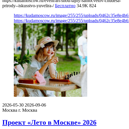
https://kudamoscow.ru/event/art-shou-tajny-samocvetov-chudesa-
prirody--iskusstvo-yuvelira-/
Бесплатно
34.9K
824
https://kudamoscow.ru/image/255/255/uploads/0462c35e8e4b
https://kudamoscow.ru/image/255/255/uploads/0462c35e8e4b
2026-05-30
2026-09-06
Москва
г. Москва
Проект «Лето в Москве» 2026