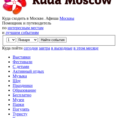
Куда сходить в Москве. Афиша
Москвы
Помощник и путеводитель
по
интересным местам
и
лучшим событиям
Куда пойти
сегодня
завтра
в выходные
в этом месяце
Выставки
Фестивали
С детьми
Активный отдых
Музыка
Шоу
Праздники
Образование
Бесплатно
Музеи
Парки
Погулять
Туристу