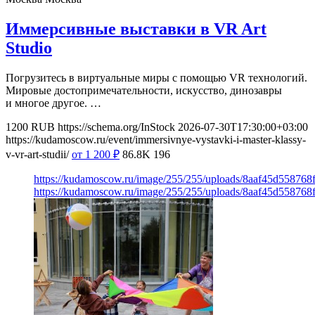
Иммерсивные выставки в VR Art
Studio
Погрузитесь в виртуальные миры с помощью VR технологий.
Мировые достопримечательности, искусство, динозавры
и многое другое. …
1200
RUB
https://schema.org/InStock
2026-07-30T17:30:00+03:00
https://kudamoscow.ru/event/immersivnye-vystavki-i-master-klassy-
v-vr-art-studii/
от 1 200
₽
86.8K
196
https://kudamoscow.ru/image/255/255/uploads/8aaf45d55876
https://kudamoscow.ru/image/255/255/uploads/8aaf45d55876