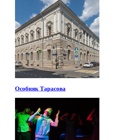
Особняк Тарасова