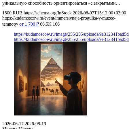
уникальную способность ориентироваться «с закрытыми…
1500
RUB
https://schema.org/InStock
2026-08-07T15:12:00+03:00
https://kudamoscow.ru/event/immersivnaja-progulka-v-muzee-
temnoty/
от 1 700
₽
66.5K
166
https://kudamoscow.ru/image/255/255/uploads/9e312341bad5
https://kudamoscow.ru/image/255/255/uploads/9e312341bad5
2026-06-17
2026-08-19
Москва
Москва