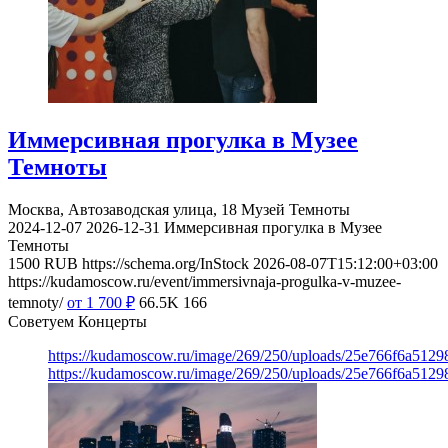
Иммерсивная прогулка в Музее
Темноты
Москва, Автозаводская улица, 18
Музей Темноты
2024-12-07
2026-12-31
Иммерсивная прогулка в Музее
Темноты
1500
RUB
https://schema.org/InStock
2026-08-07T15:12:00+03:00
https://kudamoscow.ru/event/immersivnaja-progulka-v-muzee-
temnoty/
от 1 700
₽
66.5K
166
Советуем Концерты
https://kudamoscow.ru/image/269/250/uploads/25e766f6a512
https://kudamoscow.ru/image/269/250/uploads/25e766f6a512