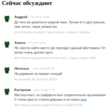
Сейчас обсуждают
Андрей
18 часов назад
До чего же докатился родной язык. Лучше б я сдох раньше,
чем читать такое убожество
Китай-город пешком: старые улицы, храмы и Зарядье
Алиса
23 часа назад
Не смогли найти место где проходит данный фестиваль! От
метро очень далеко идти
Фестиваль ландшафтного искусства «Сады и люди» 2026
Наталья
день назад 06:36
На деревьях не бывает клещей
Воздушная экотропа на ВДНХ
Катерина
день назад 21:00
Мастер-класс по граффити был отвратительно организован!
У стены просто стояла девушка и не знала
ещё
Фестиваль уличных видов спорта на ВДНХ 2026