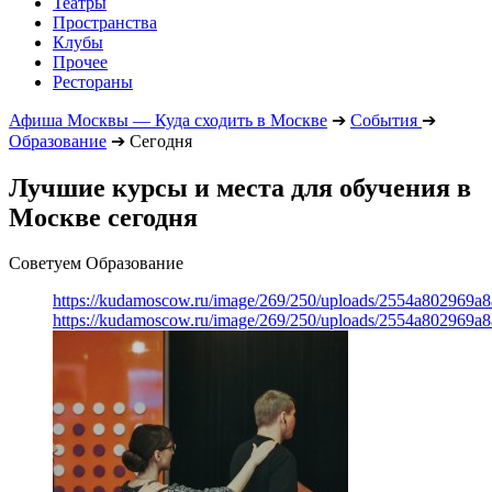
Театры
Пространства
Клубы
Прочее
Рестораны
Афиша Москвы — Куда сходить в Москве
➔
События
➔
Образование
➔
Сегодня
Лучшие курсы и места для обучения в
Москве сегодня
Советуем Образование
https://kudamoscow.ru/image/269/250/uploads/2554a802969
https://kudamoscow.ru/image/269/250/uploads/2554a802969