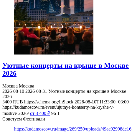
Уютные концерты на крыше в Москве
2026
Москва
Москва
2026-08-10
2026-08-31
Уютные концерты на крыше в Москве
2026
3400
RUB
https://schema.org/InStock
2026-08-10T11:33:00+03:00
https://kudamoscow.ru/event/ujutnye-kontserty-na-kryshe-v-
moskve-2026/
от 3 400
₽
96
1
Советуем Фестивали
https://kudamoscow.ru/image/269/250/uploads/49aa92998de1