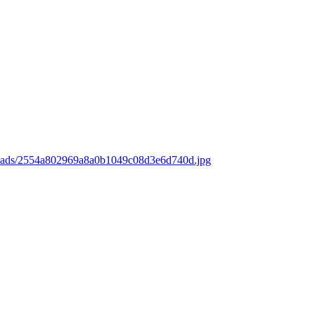
loads/2554a802969a8a0b1049c08d3e6d740d.jpg