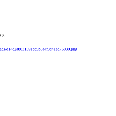
8
8
loads/d14c2a8031391cc5b8a4f3c41ed76030.png