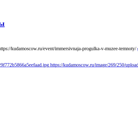
ты
https://kudamoscow.ru/event/immersivnaja-progulka-v-muzee-temnoty/
29f772b5866a5eefaad.jpg
https://kudamoscow.ru/image/269/250/uplo