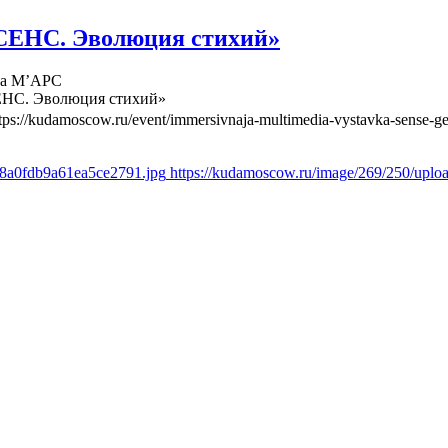
СЕНС. Эволюция стихий»
ва М’АРС
ЕНС. Эволюция стихий»
tps://kudamoscow.ru/event/immersivnaja-multimedia-vystavka-sense-ge
d8a0fdb9a61ea5ce2791.jpg
https://kudamoscow.ru/image/269/250/upl