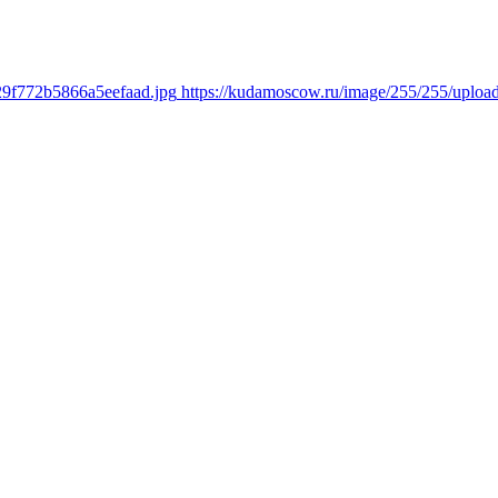
29f772b5866a5eefaad.jpg
https://kudamoscow.ru/image/255/255/uplo