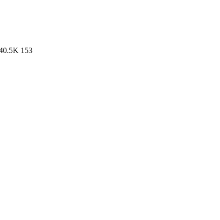
40.5K
153