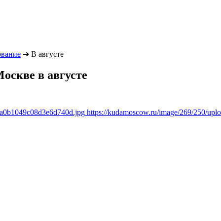
ование
➔
В августе
оскве в августе
a8a0b1049c08d3e6d740d.jpg
https://kudamoscow.ru/image/269/250/up