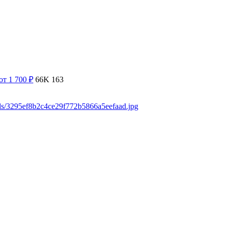
от 1 700
₽
66K
163
ads/3295ef8b2c4ce29f772b5866a5eefaad.jpg