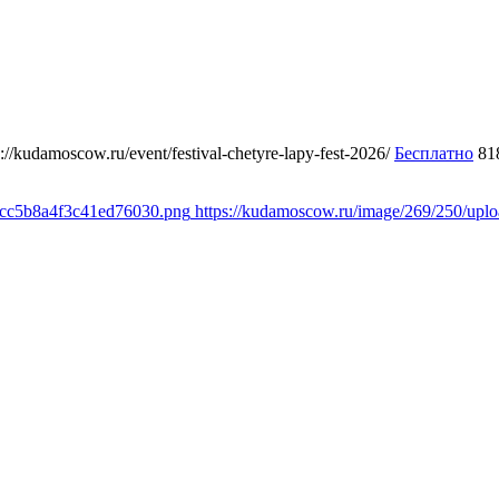
s://kudamoscow.ru/event/festival-chetyre-lapy-fest-2026/
Бесплатно
81
1cc5b8a4f3c41ed76030.png
https://kudamoscow.ru/image/269/250/up