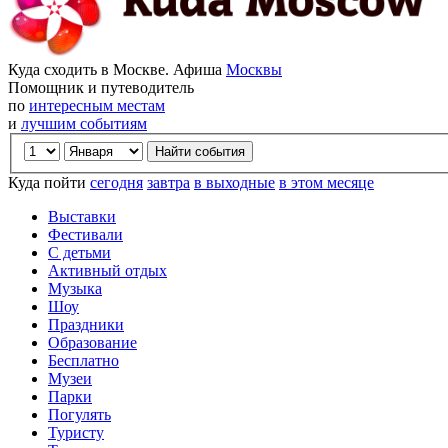
Куда сходить в Москве. Афиша
Москвы
Помощник и путеводитель
по
интересным местам
и
лучшим событиям
Куда пойти
сегодня
завтра
в выходные
в этом месяце
Выставки
Фестивали
С детьми
Активный отдых
Музыка
Шоу
Праздники
Образование
Бесплатно
Музеи
Парки
Погулять
Туристу