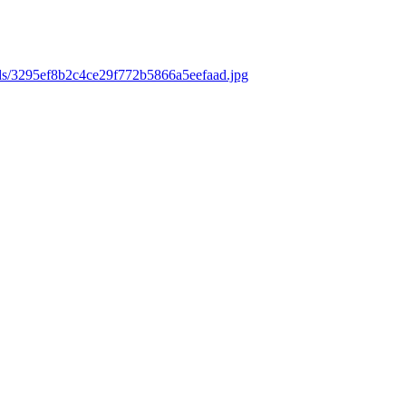
ads/3295ef8b2c4ce29f772b5866a5eefaad.jpg