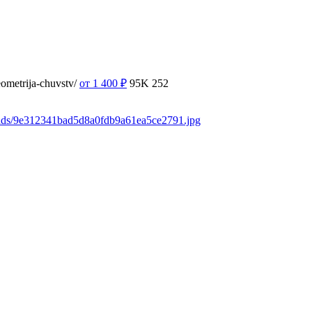
ometrija-chuvstv/
от 1 400
₽
95K
252
oads/9e312341bad5d8a0fdb9a61ea5ce2791.jpg