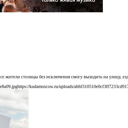
се жители столицы без исключения смогу выходить на улицу, ез
e8a09.jpg
https://kudamoscow.ru/uploads/abbf310510e0cf3ff7233cd91