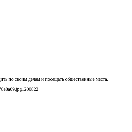
дить по своим делам и посещать общественные места.
78e8a09.jpg
1200
822