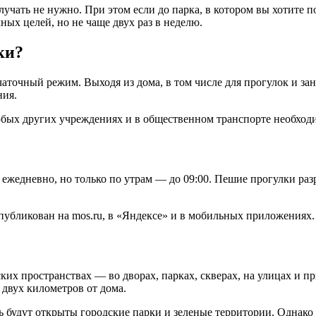
лучать не нужно. При этом если до парка, в котором вы хотите 
ных целей, но не чаще двух раз в неделю.
ки?
чаточный режим. Выходя из дома, в том числе для прогулок и за
ния.
любых других учреждениях и в общественном транспорте необходи
жедневно, но только по утрам — до 09:00. Пешие прогулки разре
публикован на mos.ru, в «Яндексе» и в мобильных приложениях.
их пространствах — во дворах, парках, скверах, на улицах и п
 двух километров от дома.
будут открыты городские парки и зеленые территории. Однако 