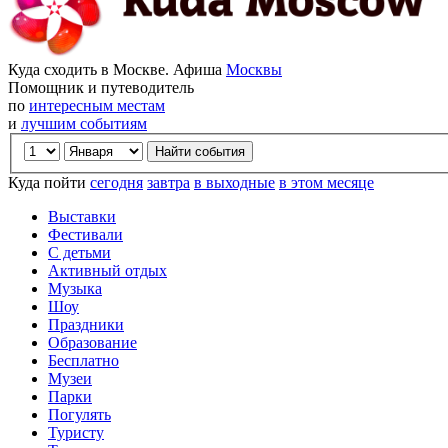
Куда сходить в Москве. Афиша
Москвы
Помощник и путеводитель
по
интересным местам
и
лучшим событиям
Куда пойти
сегодня
завтра
в выходные
в этом месяце
Выставки
Фестивали
С детьми
Активный отдых
Музыка
Шоу
Праздники
Образование
Бесплатно
Музеи
Парки
Погулять
Туристу