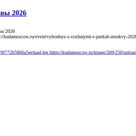
вы 2026
вы 2026
s://kudamoscow.ru/event/vyhodnye-s-vozhatymi-v-parkah-moskvy-202
29f772b5866a5eefaad.jpg
https://kudamoscow.ru/image/269/250/uplo