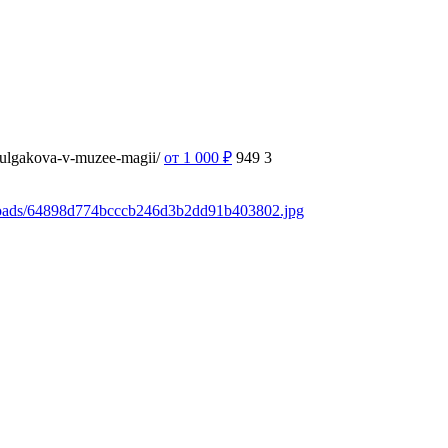
-bulgakova-v-muzee-magii/
от 1 000
₽
949
3
ploads/64898d774bcccb246d3b2dd91b403802.jpg