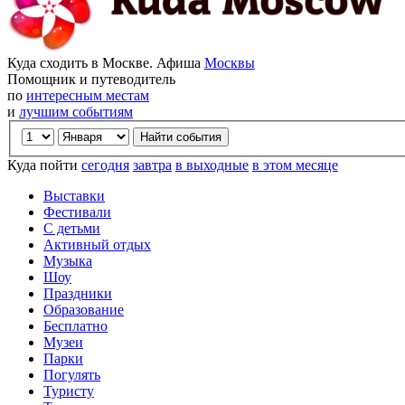
Куда сходить в Москве. Афиша
Москвы
Помощник и путеводитель
по
интересным местам
и
лучшим событиям
Куда пойти
сегодня
завтра
в выходные
в этом месяце
Выставки
Фестивали
С детьми
Активный отдых
Музыка
Шоу
Праздники
Образование
Бесплатно
Музеи
Парки
Погулять
Туристу