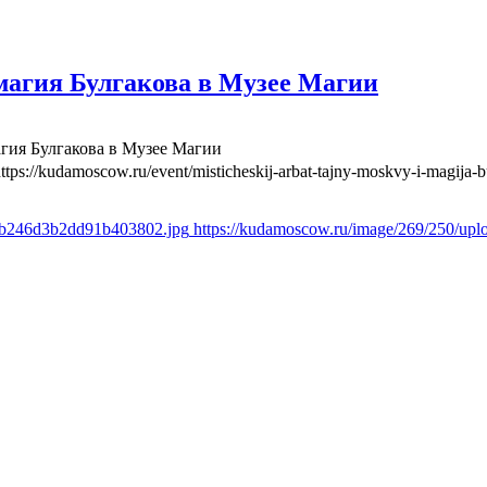
агия Булгакова в Музее Магии
гия Булгакова в Музее Магии
ttps://kudamoscow.ru/event/misticheskij-arbat-tajny-moskvy-i-magija
ccb246d3b2dd91b403802.jpg
https://kudamoscow.ru/image/269/250/u