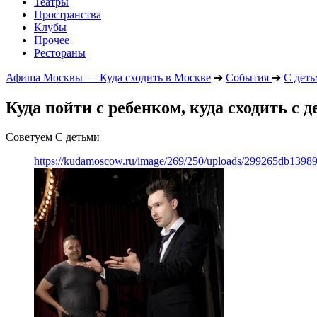
Театры
Пространства
Клубы
Прочее
Рестораны
Афиша Москвы — Куда сходить в Москве
➔
События
➔
С дет
Куда пойти с ребенком, куда сходить с д
Советуем С детьми
https://kudamoscow.ru/image/269/250/uploads/299265db139