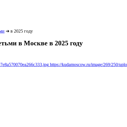
ьми
➔
в 2025 году
етьми в Москве в 2025 году
897e8a570070ea266c333.jpg
https://kudamoscow.ru/image/269/250/up