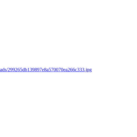
loads/299265db139897e8a570070ea266c333.jpg