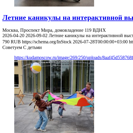
Летние каникулы на интерактивной вы
Москва, Проспект Мира, домовладение 119
ВДНХ
2026-04-20
2026-09-02
Летние каникулы на интерактивной выс
790
RUB
https://schema.org/InStock
2026-07-28T00:00:00+03:00
ht
Советуем С детьми
https://kudamoscow.ru/image/269/250/uploads/8aaf45d55876