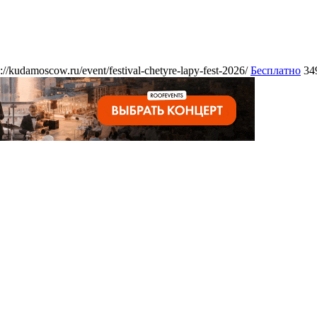
s://kudamoscow.ru/event/festival-chetyre-lapy-fest-2026/
Бесплатно
34