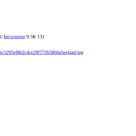
6/
Бесплатно
9.5K
131
ads/3295ef8b2c4ce29f772b5866a5eefaad.jpg