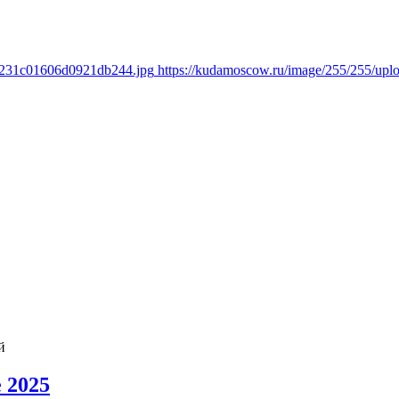
56231c01606d0921db244.jpg
https://kudamoscow.ru/image/255/255/u
й
 2025