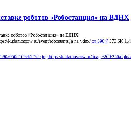
ставке роботов «Робостанция» на ВДНХ
тавке роботов «Робостанция» на ВДНХ
tps://kudamoscow.ru/event/robostantsija-na-vdnx/
от 890
₽
373.6K
1.
8fb90a050d169cb2f7de.jpg
https://kudamoscow.ru/image/269/250/upl