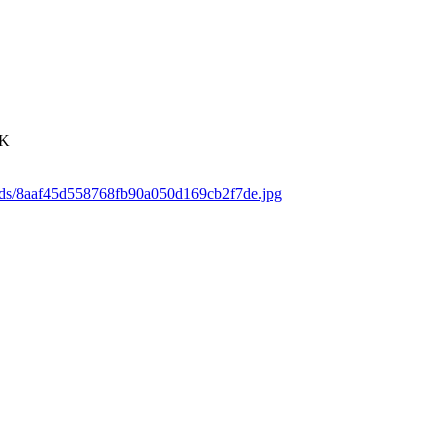
4K
oads/8aaf45d558768fb90a050d169cb2f7de.jpg