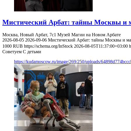
Мистический Арбат: тайны Москвы и м
Москва, Новый Арбат, 7с1
Музей Магии на Новом Арбате
2026-08-05
2026-09-06
Мистический Арбат: тайны Москвы и ма
1000
RUB
https://schema.org/InStock
2026-08-05T11:37:00+03:00
h
Советуем С детьми
https://kudamoscow.ru/image/269/250/uploads/64898d774bc