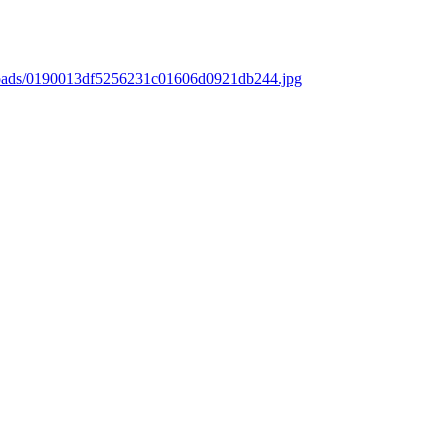
ploads/0190013df5256231c01606d0921db244.jpg