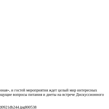
енная», и гостей мероприятия ждет целый мир интересных
ещущие вопросы питания и диеты на встрече Дискуссионного
6d0921db244.jpg
800
538