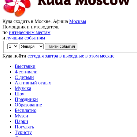
Куда сходить в Москве. Афиша
Москвы
Помощник и путеводитель
по
интересным местам
и
лучшим событиям
Куда пойти
сегодня
завтра
в выходные
в этом месяце
Выставки
Фестивали
С детьми
Активный отдых
Музыка
Шоу
Праздники
Образование
Бесплатно
Музеи
Парки
Погулять
Туристу