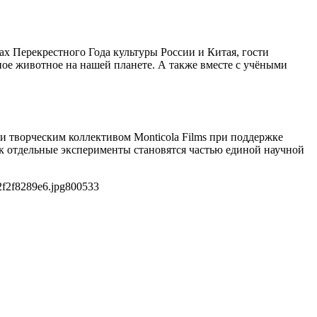
х Перекрестного Года культуры России и Китая, гости
ное животное на нашей планете. А также вместе с учёными
и творческим коллективом Monticola Films при поддержке
ак отдельные эксперименты становятся частью единой научной
f2f8289e6.jpg
800
533