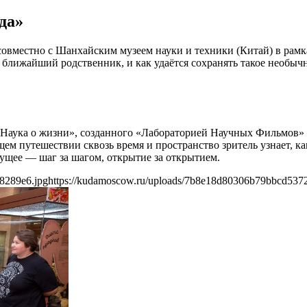
да»
совместно с Шанхайским музеем науки и техники (Китай) в рамка
 ближайший родственник, и как удаётся сохранять такое необыч
 «Наука о жизни», созданного «Лабораторией Научных Фильмов» 
м путешествии сквозь время и пространство зритель узнает, к
дущее — шаг за шагом, открытие за открытием.
8289e6.jpg
https://kudamoscow.ru/uploads/7b8e18d80306b79bbcd5372