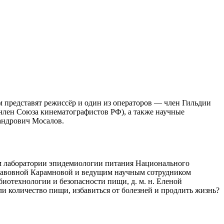
ьм представят режиссёр и один из операторов — член Гильдии
член Союза кинематографистов РФ), а также научные
андрович Мосалов.
елем лаборатории эпидемиологии питания Национального
славовной Карамновой и ведущим научным сотрудником
биотехнологии и безопасности пищи, д. м. н. Еленой
ли количество пищи, избавиться от болезней и продлить жизнь?