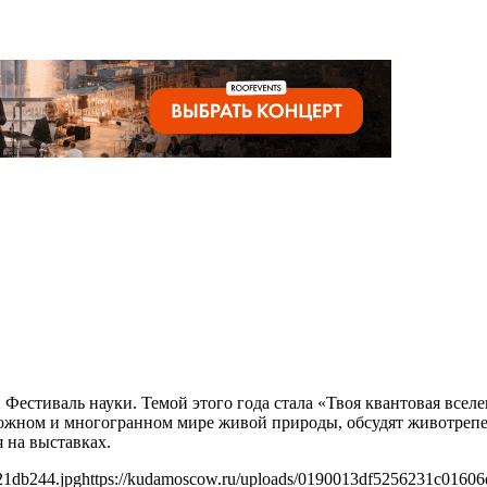
 Фестиваль науки. Темой этого года стала «Твоя квантовая всел
ложном и многогранном мире живой природы, обсудят животреп
я на выставках.
21db244.jpg
https://kudamoscow.ru/uploads/0190013df5256231c0160