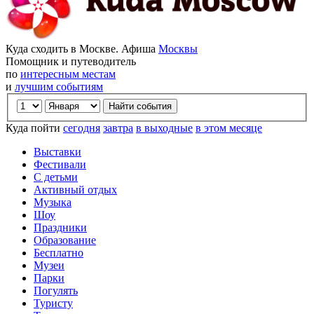
Куда сходить в Москве. Афиша
Москвы
Помощник и путеводитель
по
интересным местам
и
лучшим событиям
Куда пойти
сегодня
завтра
в выходные
в этом месяце
Выставки
Фестивали
С детьми
Активный отдых
Музыка
Шоу
Праздники
Образование
Бесплатно
Музеи
Парки
Погулять
Туристу