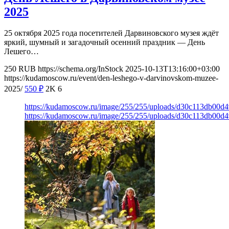
2025
25 октября 2025 года посетителей Дарвиновского музея ждёт
яркий, шумный и загадочный осенний праздник — День
Лешего…
250
RUB
https://schema.org/InStock
2025-10-13T13:16:00+03:00
https://kudamoscow.ru/event/den-leshego-v-darvinovskom-muzee-
2025/
550
₽
2K
6
https://kudamoscow.ru/image/255/255/uploads/d30c113db00
https://kudamoscow.ru/image/255/255/uploads/d30c113db00