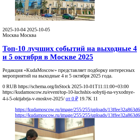
2025-10-04
2025-10-05
Москва
Москва
Топ-10 лучших событий на выходные 4
и 5 октября в Москве 2025
Редакция «KudaMoscow» представляет подборку интересных
мероприятий на выходные 4 и 5 октября 2025 года.
0
RUB
https://schema.org/InStock
2025-10-01T11:11:00+03:00
https://kudamoscow.ru/event/top-10-luchshix-sobytij-na-vyxodnye-
4-i-5-oktjabrja-v-moskve-2025/
от 0
₽
19.7K
11
https://kudamoscow.ru/image/255/255/uploads/13ffee32a863d
https://kudamoscow.ru/image/255/255/uploads/13ffee32a863d