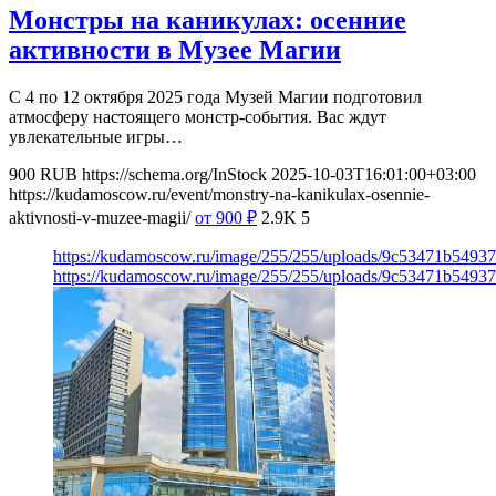
Монстры на каникулах: осенние
активности в Музее Магии
С 4 по 12 октября 2025 года Музей Магии подготовил
атмосферу настоящего монстр-события. Вас ждут
увлекательные игры…
900
RUB
https://schema.org/InStock
2025-10-03T16:01:00+03:00
https://kudamoscow.ru/event/monstry-na-kanikulax-osennie-
aktivnosti-v-muzee-magii/
от 900
₽
2.9K
5
https://kudamoscow.ru/image/255/255/uploads/9c53471b5493
https://kudamoscow.ru/image/255/255/uploads/9c53471b5493