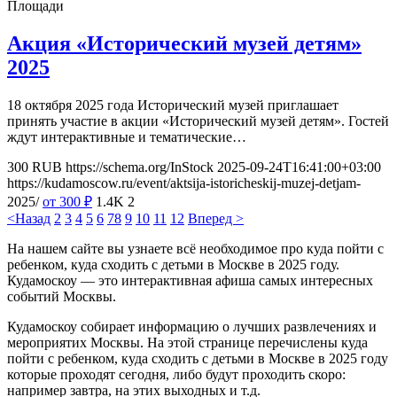
Площади
Акция «Исторический музей детям»
2025
18 октября 2025 года Исторический музей приглашает
принять участие в акции «Исторический музей детям». Гостей
ждут интерактивные и тематические…
300
RUB
https://schema.org/InStock
2025-09-24T16:41:00+03:00
https://kudamoscow.ru/event/aktsija-istoricheskij-muzej-detjam-
2025/
от 300
₽
1.4K
2
<Назад
2
3
4
5
6
7
8
9
10
11
12
Вперед >
На нашем сайте вы узнаете всё необходимое про куда пойти с
ребенком, куда сходить с детьми в Москве в 2025 году.
Кудамоскоу — это интерактивная афиша самых интересных
событий Москвы.
Кудамоскоу собирает информацию о лучших развлечениях и
мероприятих Москвы. На этой странице перечислены куда
пойти с ребенком, куда сходить с детьми в Москве в 2025 году
которые проходят сегодня, либо будут проходить скоро:
например завтра, на этих выходных и т.д.