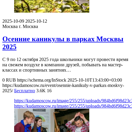
2025-10-09
2025-10-12
Москва
г. Москва
Осенние каникулы в парках Москвы
2025
С 9 по 12 октября 2025 года школьники могут провести время
на свежем воздухе в компании друзей, побывать на мастер-
классах и спортивных занятиях…
0
RUB
https://schema.org/InStock
2025-10-10T13:43:00+03:00
https://kudamoscow.ru/event/osennie-kanikuly-v-parkax-moskvy-
2025/
Бесплатно
3.6K
16
https://kudamoscow.ru/image/255/255/uploads/984bd6f98d23c
https://kudamoscow.ru/image/255/255/uploads/984bd6f98d23c