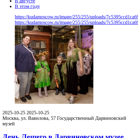
В августе
В этом году
https://kudamoscow.ru/image/255/255/uploads/7c5395ccd1ca
https://kudamoscow.ru/image/255/255/uploads/7c5395ccd1ca
2025-10-25
2025-10-25
Москва, ул. Вавилова, 57
Государственный Дарвиновский
музей
День Лешего в Дарвиновском музее