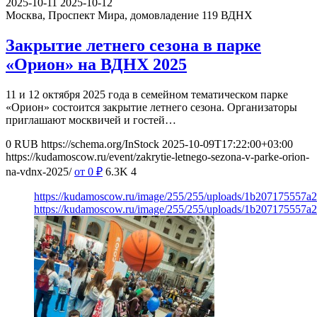
2025-10-11
2025-10-12
Москва, Проспект Мира, домовладение 119
ВДНХ
Закрытие летнего сезона в парке
«Орион» на ВДНХ 2025
11 и 12 октября 2025 года в семейном тематическом парке
«Орион» состоится закрытие летнего сезона. Организаторы
приглашают москвичей и гостей…
0
RUB
https://schema.org/InStock
2025-10-09T17:22:00+03:00
https://kudamoscow.ru/event/zakrytie-letnego-sezona-v-parke-orion-
na-vdnx-2025/
от 0
₽
6.3K
4
https://kudamoscow.ru/image/255/255/uploads/1b207175557
https://kudamoscow.ru/image/255/255/uploads/1b207175557