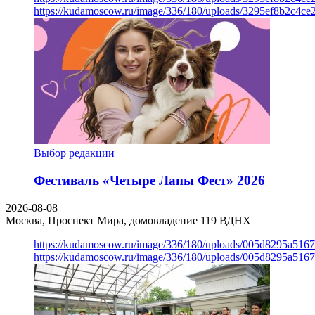
https://kudamoscow.ru/image/336/180/uploads/3295ef8b2c4ce
Выбор редакции
Фестиваль «Четыре Лапы Фест» 2026
2026-08-08
Москва, Проспект Мира, домовладение 119
ВДНХ
https://kudamoscow.ru/image/336/180/uploads/005d8295a516
https://kudamoscow.ru/image/336/180/uploads/005d8295a516