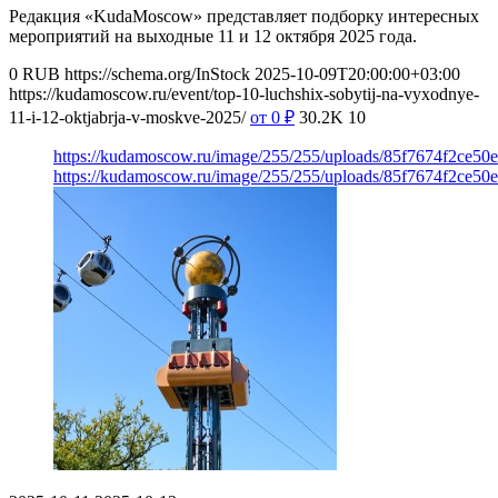
Редакция «KudaMoscow» представляет подборку интересных
мероприятий на выходные 11 и 12 октября 2025 года.
0
RUB
https://schema.org/InStock
2025-10-09T20:00:00+03:00
https://kudamoscow.ru/event/top-10-luchshix-sobytij-na-vyxodnye-
11-i-12-oktjabrja-v-moskve-2025/
от 0
₽
30.2K
10
https://kudamoscow.ru/image/255/255/uploads/85f7674f2ce5
https://kudamoscow.ru/image/255/255/uploads/85f7674f2ce5