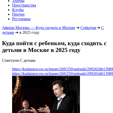
Театры
Пространства
Клубы
Прочее
Рестораны
Афиша Москвы — Куда сходить в Москве
➔
События
➔
С
детьми
➔
в 2025 году
Куда пойти с ребенком, куда сходить с
детьми в Москве в 2025 году
Советуем С детьми
https://kudamoscow.ru/image/269/250/uploads/299265db139
https://kudamoscow.ru/image/269/250/uploads/299265db139