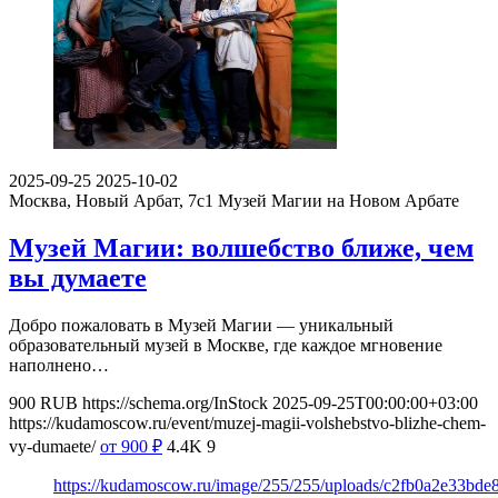
2025-09-25
2025-10-02
Москва, Новый Арбат, 7с1
Музей Магии на Новом Арбате
Музей Магии: волшебство ближе, чем
вы думаете
Добро пожаловать в Музей Магии — уникальный
образовательный музей в Москве, где каждое мгновение
наполнено…
900
RUB
https://schema.org/InStock
2025-09-25T00:00:00+03:00
https://kudamoscow.ru/event/muzej-magii-volshebstvo-blizhe-chem-
vy-dumaete/
от 900
₽
4.4K
9
https://kudamoscow.ru/image/255/255/uploads/c2fb0a2e33bde