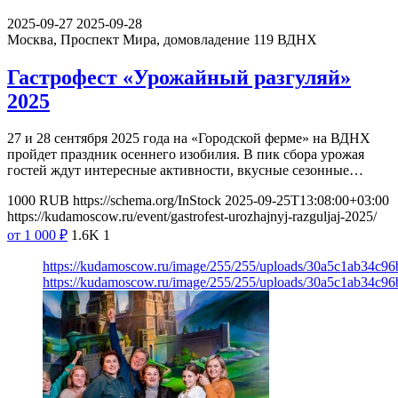
2025-09-27
2025-09-28
Москва, Проспект Мира, домовладение 119
ВДНХ
Гастрофест «Урожайный разгуляй»
2025
27 и 28 сентября 2025 года на «Городской ферме» на ВДНХ
пройдет праздник осеннего изобилия. В пик сбора урожая
гостей ждут интересные активности, вкусные сезонные…
1000
RUB
https://schema.org/InStock
2025-09-25T13:08:00+03:00
https://kudamoscow.ru/event/gastrofest-urozhajnyj-razguljaj-2025/
от 1 000
₽
1.6K
1
https://kudamoscow.ru/image/255/255/uploads/30a5c1ab34c9
https://kudamoscow.ru/image/255/255/uploads/30a5c1ab34c9