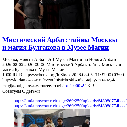
Мистический Арбат: тайны Москвы
и магия Булгакова в Музее Магии
Москва, Новый Арбат, 7с1
Музей Магии на Новом Арбате
2026-08-05
2026-09-06
Мистический Арбат: тайны Москвы и
магия Булгакова в Музее Магии
1000
RUB
https://schema.org/InStock
2026-08-05T11:37:00+03:00
https://kudamoscow.ru/event/misticheskij-arbat-tajny-moskvy-i-
magija-bulgakova-v-muzee-magii/
от 1 000
₽
1K
3
Советуем С детьми
https://kudamoscow.ru/image/269/250/uploads/64898d774bc
https://kudamoscow.ru/image/269/250/uploads/64898d774bc