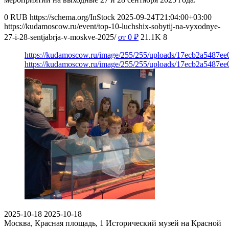
0
RUB
https://schema.org/InStock
2025-09-24T21:04:00+03:00
https://kudamoscow.ru/event/top-10-luchshix-sobytij-na-vyxodnye-
27-i-28-sentjabrja-v-moskve-2025/
от 0
₽
21.1K
8
https://kudamoscow.ru/image/255/255/uploads/17ecb2a5487e
https://kudamoscow.ru/image/255/255/uploads/17ecb2a5487e
2025-10-18
2025-10-18
Москва, Красная площадь, 1
Исторический музей на Красной