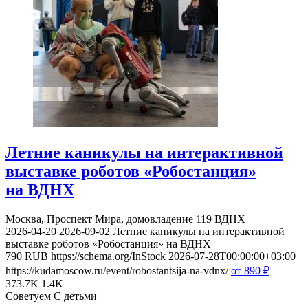
Летние каникулы на интерактивной
выставке роботов «Робостанция»
на ВДНХ
Москва, Проспект Мира, домовладение 119
ВДНХ
2026-04-20
2026-09-02
Летние каникулы на интерактивной
выставке роботов «Робостанция» на ВДНХ
790
RUB
https://schema.org/InStock
2026-07-28T00:00:00+03:00
https://kudamoscow.ru/event/robostantsija-na-vdnx/
от 890
₽
373.7K
1.4K
Советуем С детьми