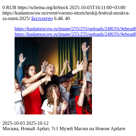
0
RUB
https://schema.org/InStock
2025-10-03T16:11:00+03:00
https://kudamoscow.ru/event/voenno-istoricheskij-festival-moskva-
za-nami-2025/
Бесплатно
6.4K
40
https://kudamoscow.ru/image/255/255/uploads/24f635c9ebea
https://kudamoscow.ru/image/255/255/uploads/24f635c9ebea
2025-10-03
2025-10-12
Москва, Новый Арбат, 7с1
Музей Магии на Новом Арбате