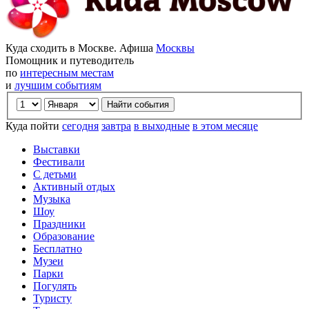
Куда сходить в Москве. Афиша
Москвы
Помощник и путеводитель
по
интересным местам
и
лучшим событиям
Куда пойти
сегодня
завтра
в выходные
в этом месяце
Выставки
Фестивали
С детьми
Активный отдых
Музыка
Шоу
Праздники
Образование
Бесплатно
Музеи
Парки
Погулять
Туристу