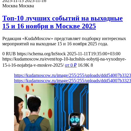
2025-11-15
2025-11-16
Москва
Москва
Топ-10 лучших событий на выходные
15 и 16 ноября в Москве 2025
Редакция «KudaMoscow» представляет подборку интересных
мероприятий на выходные 15 и 16 ноября 2025 года.
0
RUB
https://schema.org/InStock
2025-11-11T19:35:00+03:00
https://kudamoscow.ru/event/top-10-luchshix-sobytij-na-vyxodnye-
15-i-16-nojabrja-v-moskve-2025/
от 0
₽
16.9K
8
https://kudamoscow.ru/image/255/255/uploads/ddd54007b332
https://kudamoscow.ru/image/255/255/uploads/ddd54007b332