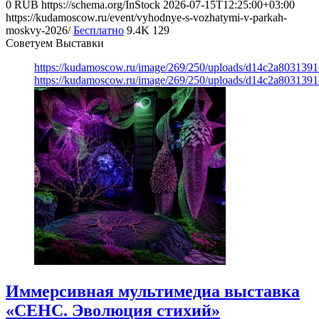
0
RUB
https://schema.org/InStock
2026-07-15T12:25:00+03:00
https://kudamoscow.ru/event/vyhodnye-s-vozhatymi-v-parkah-
moskvy-2026/
Бесплатно
9.4K
129
Советуем Выставки
https://kudamoscow.ru/image/269/250/uploads/d14c2a803139
https://kudamoscow.ru/image/269/250/uploads/d14c2a803139
Иммерсивная мультимедиа выставка
«СЕНС. Эволюция стихий»