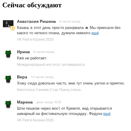
Сейчас обсуждают
Анастасия Ришина
6 часов назад
Казань в этот день просто разорвала 🔥 Мы приехали без
какого то четкого плана, думали немного
ещё
VK Fest в Казани 2025
Ирина
8 часов назад
Кже не работает.
Международный институт антиквариата
Вера
13 часов назад
Хожу сюда довольно часто, мне тут очень уютно и приятно.
Кинотеатр Синема Стар Принц плаза
Марина
день назад 16:25
Шли пешком через мост от Кремля, вид открывается
шикарный на фестивальную площадку. Федука
ещё
VK Fest в Казани 2025