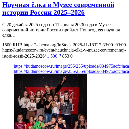
Научная ёлка в Музее современной
истории России 2025–2026
С 20 декабря 2025 года по 11 января 2026 года в Музее
современной истории России пройдет Новогодняя научная
елка…
1500
RUB
https://schema.org/InStock
2025-11-18T12:33:00+03:00
https://kudamoscow.ru/event/nauchnaja-elka-v-muzee-sovremennoj-
istorii-rossii-2025-2026/
1 500
₽
853
0
https://kudamoscow.ru/image/255/255/uploads/034975acfc4ac
https://kudamoscow.ru/image/255/255/uploads/034975acfc4ac