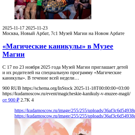
2025-11-17
2025-11-23
Москва, Новый Арбат, 7с1
Музей Магии на Новом Арбате
«Магические каникулы» в Музее
Магии
С 17 по 23 ноября 2025 года Музей Магии приглашает детей
и их родителей на специальную программу «Магические
каникулы». В течение всей недели…
900
RUB
https://schema.org/InStock
2025-11-18T00:00:00+03:00
https://kudamoscow.ru/event/magicheskie-kanikuly-v-muzee-magii/
от 900
₽
2.7K
4
https://kudamoscow.ru/image/255/255/uploads/36af3c6d5493
https://kudamoscow.ru/image/255/255/uploads/36af3c6d5493