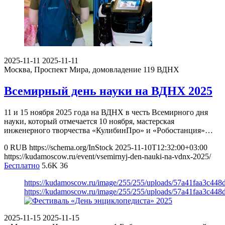
2025-11-11
2025-11-11
Москва, Проспект Мира, домовладение 119
ВДНХ
Всемирный день науки на ВДНХ 2025
11 и 15 ноября 2025 года на ВДНХ в честь Всемирного дня
науки, который отмечается 10 ноября, мастерская
инженерного творчества «КулибинПро» и «Робостанция»…
0
RUB
https://schema.org/InStock
2025-11-10T12:32:00+03:00
https://kudamoscow.ru/event/vsemirnyj-den-nauki-na-vdnx-2025/
Бесплатно
5.6K
36
https://kudamoscow.ru/image/255/255/uploads/57a41faa3c44
https://kudamoscow.ru/image/255/255/uploads/57a41faa3c44
2025-11-15
2025-11-15