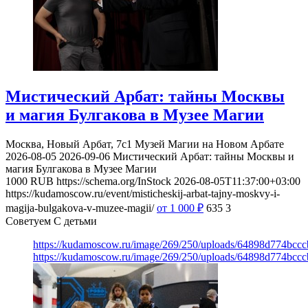
Мистический Арбат: тайны Москвы
и магия Булгакова в Музее Магии
Москва, Новый Арбат, 7с1
Музей Магии на Новом Арбате
2026-08-05
2026-09-06
Мистический Арбат: тайны Москвы и
магия Булгакова в Музее Магии
1000
RUB
https://schema.org/InStock
2026-08-05T11:37:00+03:00
https://kudamoscow.ru/event/misticheskij-arbat-tajny-moskvy-i-
magija-bulgakova-v-muzee-magii/
от 1 000
₽
635
3
Советуем С детьми
https://kudamoscow.ru/image/269/250/uploads/64898d774bc
https://kudamoscow.ru/image/269/250/uploads/64898d774bc