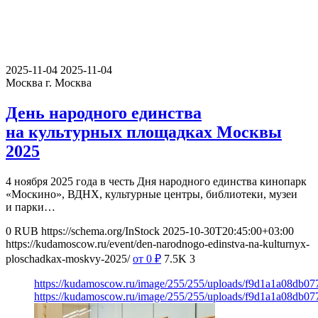
2025-11-04
2025-11-04
Москва
г. Москва
День народного единства
на культурных площадках Москвы
2025
4 ноября 2025 года в честь Дня народного единства кинопарк
«Москино», ВДНХ, культурные центры, библиотеки, музеи
и парки…
0
RUB
https://schema.org/InStock
2025-10-30T20:45:00+03:00
https://kudamoscow.ru/event/den-narodnogo-edinstva-na-kulturnyx-
ploschadkax-moskvy-2025/
от 0
₽
7.5K
3
https://kudamoscow.ru/image/255/255/uploads/f9d1a1a08db0
https://kudamoscow.ru/image/255/255/uploads/f9d1a1a08db0