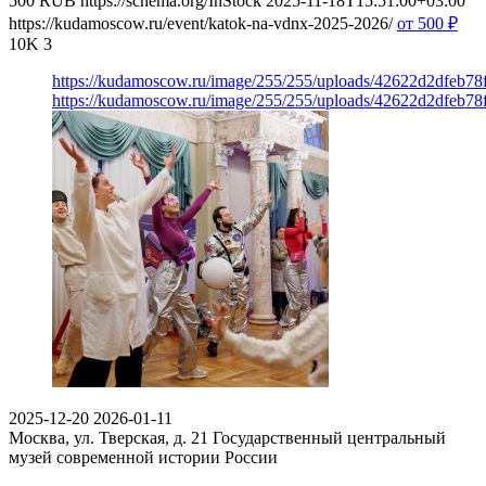
500
RUB
https://schema.org/InStock
2025-11-18T15:51:00+03:00
https://kudamoscow.ru/event/katok-na-vdnx-2025-2026/
от 500
₽
10K
3
https://kudamoscow.ru/image/255/255/uploads/42622d2dfeb7
https://kudamoscow.ru/image/255/255/uploads/42622d2dfeb7
2025-12-20
2026-01-11
Москва, ул. Тверская, д. 21
Государственный центральный
музей современной истории России