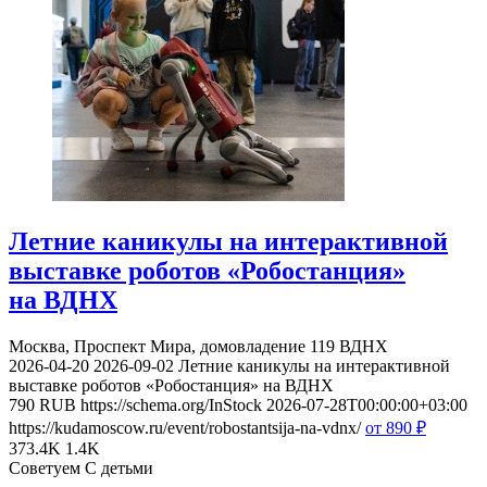
Летние каникулы на интерактивной
выставке роботов «Робостанция»
на ВДНХ
Москва, Проспект Мира, домовладение 119
ВДНХ
2026-04-20
2026-09-02
Летние каникулы на интерактивной
выставке роботов «Робостанция» на ВДНХ
790
RUB
https://schema.org/InStock
2026-07-28T00:00:00+03:00
https://kudamoscow.ru/event/robostantsija-na-vdnx/
от 890
₽
373.4K
1.4K
Советуем С детьми