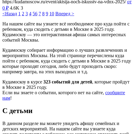
https://kudamoscow.ru/event/aktsija-noch-iskusstv-na-vdnx-2025/
от
0
₽
4.6K
3
<Назад
1
2
3
4
5
6
7
8
9
10
Вперед >
На нашем сайте вы узнаете всё необходимое про куда пойти с
ребенком, куда сходить с детьми в Москве в 2025 году.
Кудамоскоу — это интерактивная афиша самых интересных
событий Москвы.
Кудамоскоу собирает информацию о лучших развлечениях и
мероприятих Москвы. На этой странице перечислены куда
пойти с ребенком, куда сходить с детьми в Москве в 2025 году
которые проходят сегодня, либо будут проходить скоро:
например завтра, на этих выходных и т.д.
Кудамоскоу в курсе
323 событий для детей
, которые пройдут
в Москве в 2025 году.
Если вы знаете о событии, которого нет на сайте,
сообщите
нам
!
С детьми
В данном разделе вы можете увидеть афишу семейных и
детских мероприятий. На нашем сайте вы узнаете куда