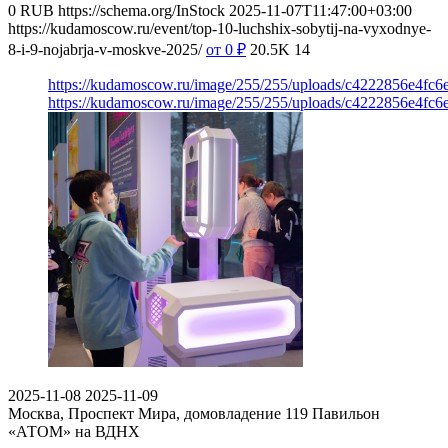
0
RUB
https://schema.org/InStock
2025-11-07T11:47:00+03:00
https://kudamoscow.ru/event/top-10-luchshix-sobytij-na-vyxodnye-
8-i-9-nojabrja-v-moskve-2025/
от 0
₽
20.5K
14
https://kudamoscow.ru/image/255/255/uploads/c4222856e4fc
https://kudamoscow.ru/image/255/255/uploads/c4222856e4fc
2025-11-08
2025-11-09
Москва, Проспект Мира, домовладение 119
Павильон
«АТОМ» на ВДНХ