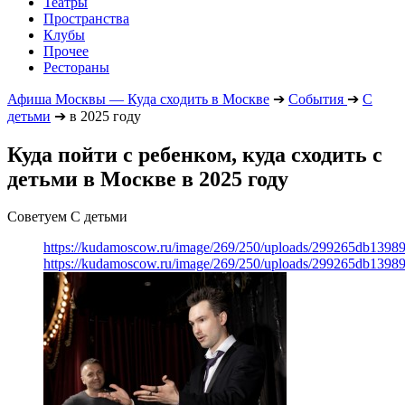
Театры
Пространства
Клубы
Прочее
Рестораны
Афиша Москвы — Куда сходить в Москве
➔
События
➔
С
детьми
➔
в 2025 году
Куда пойти с ребенком, куда сходить с
детьми в Москве в 2025 году
Советуем С детьми
https://kudamoscow.ru/image/269/250/uploads/299265db139
https://kudamoscow.ru/image/269/250/uploads/299265db139