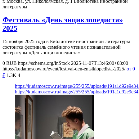
г. Москва, ул. Николоямская, д. 1
Библиотека иностранной
литературы
Фестиваль «День энциклопедиста»
2025
15 ноября 2025 года в Библиотеке иностранной литературы
состоится фестиваль семейного чтения познавательной
литературы «День энциклопедиста»…
0
RUB
https://schema.org/InStock
2025-11-07T13:46:00+03:00
https://kudamoscow.ru/event/festival-den-entsiklopedista-2025/
от 0
₽
1.3K
4
https://kudamoscow.ru/image/255/255/uploads/191a1d92e9e
https://kudamoscow.ru/image/255/255/uploads/191a1d92e9e