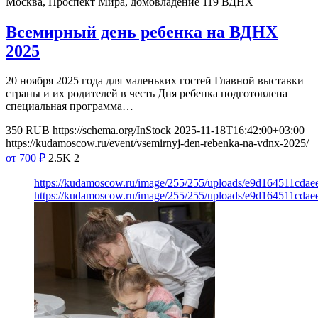
Москва, Проспект Мира, домовладение 119
ВДНХ
Всемирный день ребенка на ВДНХ
2025
20 ноября 2025 года для маленьких гостей Главной выставки
страны и их родителей в честь Дня ребенка подготовлена
специальная программа…
350
RUB
https://schema.org/InStock
2025-11-18T16:42:00+03:00
https://kudamoscow.ru/event/vsemirnyj-den-rebenka-na-vdnx-2025/
от 700
₽
2.5K
2
https://kudamoscow.ru/image/255/255/uploads/e9d164511cda
https://kudamoscow.ru/image/255/255/uploads/e9d164511cda