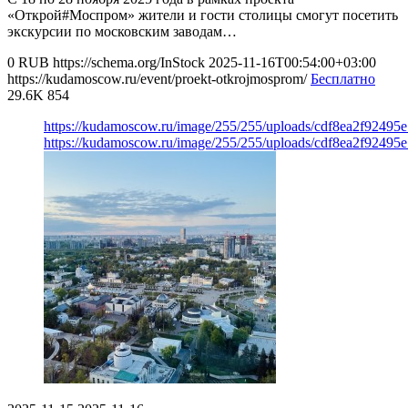
«Открой#Моспром» жители и гости столицы смогут посетить
экскурсии по московским заводам…
0
RUB
https://schema.org/InStock
2025-11-16T00:54:00+03:00
https://kudamoscow.ru/event/proekt-otkrojmosprom/
Бесплатно
29.6K
854
https://kudamoscow.ru/image/255/255/uploads/cdf8ea2f92495
https://kudamoscow.ru/image/255/255/uploads/cdf8ea2f92495