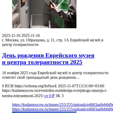
2025-11-16
2025-11-16
г. Москва, ул. Образцова, д. 11, стр. 1А
Еврейский музей и
центр толерантности
День рождения Еврейского музея
и центра толерантности 2025
16 ноября 2025 года Еврейский музей и центр толерантности
отметит свой тринадцатый день рождения…
0
RUB
https://schema.org/InStock
2025-11-07T13:31:00+03:00
https://kudamoscow.ru/event/den-rozhdenija-evrejskogo-muzeja-i-
tsentra-tolerantnosti-2025/
от 0
₽
3K
3
https://kudamoscow.ru/image/255/255/uploads/ed683aa9eb0d
https://kudamoscow.ru/image/255/255/uploads/ed683aa9eb0d