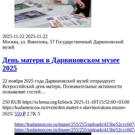
2025-11-22
2025-11-22
Москва, ул. Вавилова, 57
Государственный Дарвиновский
музей
День матери в Дарвиновском музее
2025
22 ноября 2025 года Дарвиновский музей отпразднует
Всероссийский день матери. Познавательные активности
познакомят гостей…
250
RUB
https://schema.org/InStock
2025-11-18T15:52:00+03:00
https://kudamoscow.ru/event/den-materi-v-darvinovskom-muzee-
2025/
550
₽
2.7K
5
https://kudamoscow.ru/image/255/255/uploads/415be52ccc0d
https://kudamoscow.ru/image/255/255/uploads/415be52ccc0d