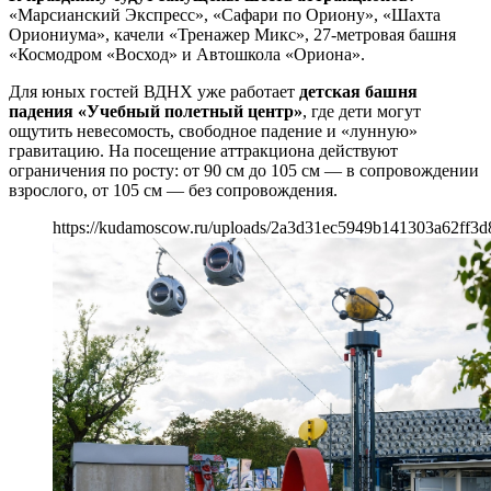
«Марсианский Экспресс», «Сафари по Ориону», «Шахта
Ориониума», качели «Тренажер Микс», 27-метровая башня
«Космодром «Восход» и Автошкола «Ориона».
Для юных гостей ВДНХ уже работает
детская башня
падения «Учебный полетный центр»
, где дети могут
ощутить невесомость, свободное падение и «лунную»
гравитацию. На посещение аттракциона действуют
ограничения по росту: от 90 см до 105 см — в сопровождении
взрослого, от 105 см — без сопровождения.
https://kudamoscow.ru/uploads/2a3d31ec5949b141303a62ff3d