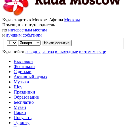
Куда сходить в Москве. Афиша
Москвы
Помощник и путеводитель
по
интересным местам
и
лучшим событиям
Куда пойти
сегодня
завтра
в выходные
в этом месяце
Выставки
Фестивали
С детьми
Активный отдых
Музыка
Шоу
Праздники
Образование
Бесплатно
Музеи
Парки
Погулять
Туристу