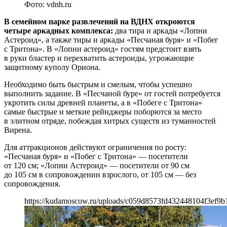
Фото: vdnh.ru
В семейном парке развлечений на ВДНХ откроются
четыре аркадных комплекса:
два тира и аркады «Лопни
Астероид», а также тиры и аркады «Песчаная буря» и «Побег
с Тритона». В «Лопни астероид» гостям предстоит взять
в руки бластер и перехватить астероиды, угрожающие
защитному куполу Ориона.
Необходимо быть быстрым и смелым, чтобы успешно
выполнить задание. В «Песчаной буре» от гостей потребуется
укротить силы древней планеты, а в «Побеге с Тритона»
самые быстрые и меткие рейнджеры поборются за место
в элитном отряде, побеждая хитрых существ из туманностей
Вирена.
Для аттракционов действуют ограничения по росту:
«Песчаная буря» и «Побег с Тритона» — посетители
от 120 см; «Лопни Астероид» — посетители от 90 см
до 105 см в сопровождении взрослого, от 105 см — без
сопровождения.
https://kudamoscow.ru/uploads/c059d8573fd432448104f3ef9b