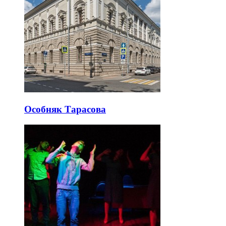
Особняк Тарасова