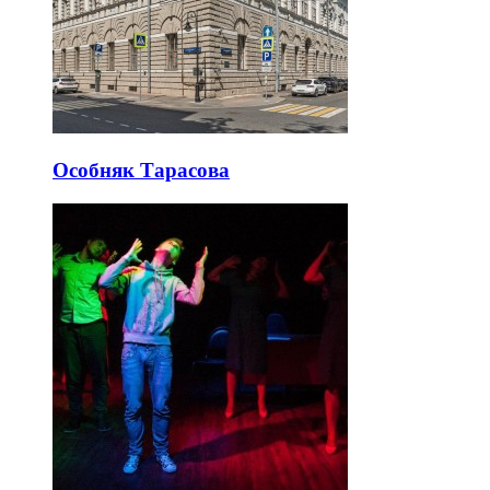
Особняк Тарасова