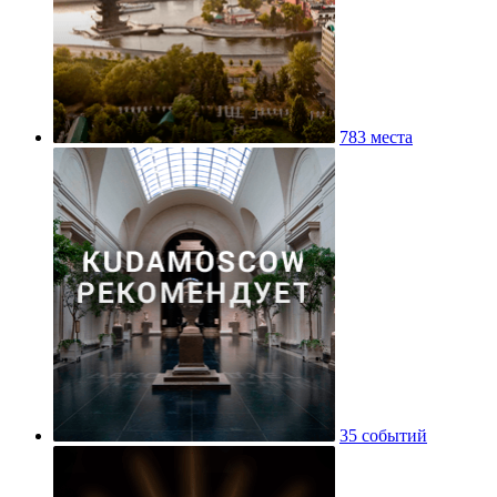
783 места
35 событий