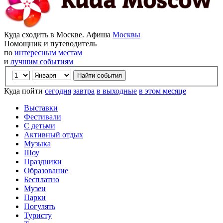
Куда сходить в Москве. Афиша
Москвы
Помощник и путеводитель
по
интересным местам
и
лучшим событиям
Куда пойти
сегодня
завтра
в выходные
в этом месяце
Выставки
Фестивали
С детьми
Активный отдых
Музыка
Шоу
Праздники
Образование
Бесплатно
Музеи
Парки
Погулять
Туристу