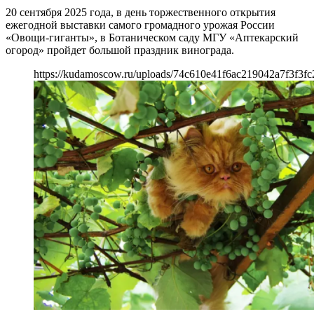
20 сентября 2025 года, в день торжественного открытия
ежегодной выставки самого громадного урожая России
«Овощи-гиганты», в Ботаническом саду МГУ «Аптекарский
огород» пройдет большой праздник винограда.
https://kudamoscow.ru/uploads/74c610e41f6ac219042a7f3f3f