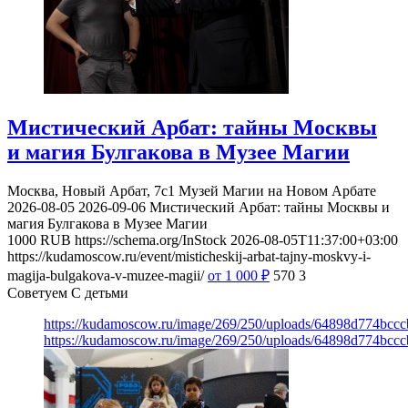
Мистический Арбат: тайны Москвы
и магия Булгакова в Музее Магии
Москва, Новый Арбат, 7с1
Музей Магии на Новом Арбате
2026-08-05
2026-09-06
Мистический Арбат: тайны Москвы и
магия Булгакова в Музее Магии
1000
RUB
https://schema.org/InStock
2026-08-05T11:37:00+03:00
https://kudamoscow.ru/event/misticheskij-arbat-tajny-moskvy-i-
magija-bulgakova-v-muzee-magii/
от 1 000
₽
570
3
Советуем С детьми
https://kudamoscow.ru/image/269/250/uploads/64898d774bc
https://kudamoscow.ru/image/269/250/uploads/64898d774bc