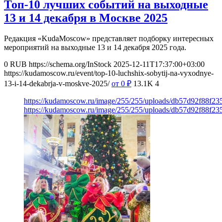
Топ-10 лучших событий на выходные
13 и 14 декабря в Москве 2025
Редакция «KudaMoscow» представляет подборку интересных
мероприятий на выходные 13 и 14 декабря 2025 года.
0
RUB
https://schema.org/InStock
2025-12-11T17:37:00+03:00
https://kudamoscow.ru/event/top-10-luchshix-sobytij-na-vyxodnye-
13-i-14-dekabrja-v-moskve-2025/
от 0
₽
13.1K
4
https://kudamoscow.ru/image/255/255/uploads/db57d92f88f2
https://kudamoscow.ru/image/255/255/uploads/db57d92f88f2