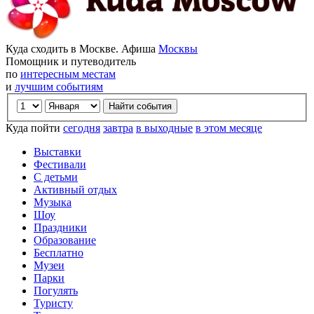
Куда сходить в Москве. Афиша
Москвы
Помощник и путеводитель
по
интересным местам
и
лучшим событиям
Куда пойти
сегодня
завтра
в выходные
в этом месяце
Выставки
Фестивали
С детьми
Активный отдых
Музыка
Шоу
Праздники
Образование
Бесплатно
Музеи
Парки
Погулять
Туристу