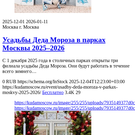
2025-12-01
2026-01-11
Москва
г. Москва
Усадьбы Деда Мороза в парках
Москвы 2025–2026
С 1 декабря 2025 года в столичных парках открыты три
филиала усадьбы Деда Мороза. Они будут работать в течение
всего зимнего…
0
RUB
https://schema.org/InStock
2025-12-04T12:23:00+03:00
https://kudamoscow.ru/event/usadby-deda-moroza-v-parkax-
moskvy-2025-2026/
Бесплатно
3.4K
29
https://kudamoscow.ru/image/255/255/uploads/7935149377d
https://kudamoscow.ru/image/255/255/uploads/7935149377d