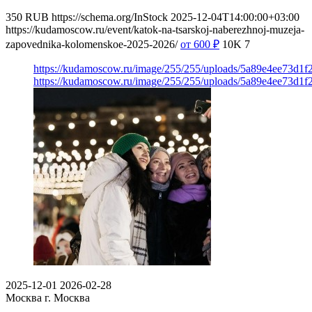
350
RUB
https://schema.org/InStock
2025-12-04T14:00:00+03:00
https://kudamoscow.ru/event/katok-na-tsarskoj-naberezhnoj-muzeja-
zapovednika-kolomenskoe-2025-2026/
от 600
₽
10K
7
https://kudamoscow.ru/image/255/255/uploads/5a89e4ee73d1f
https://kudamoscow.ru/image/255/255/uploads/5a89e4ee73d1f
2025-12-01
2026-02-28
Москва
г. Москва