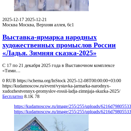
2025-12-17
2025-12-21
Москва
Москва, Верхняя аллея, 6с1
Выставка-ярмарка народных
художественных промыслов России
«Ладья. Зимняя сказка-2025»
С 17 по 21 декабря 2025 года в Выставочном комплексе
«Тими…
0
RUB
https://schema.org/InStock
2025-12-08T00:00:00+03:00
https://kudamoscow.ru/event/vystavka-jarmarka-narodnyx-
xudozhestvennyx-promyslov-rossii-ladja-zimnjaja-skazka-2025/
Бесплатно
8.1K
78
https://kudamoscow.ru/image/255/255/uploads/6216d79805533
https://kudamoscow.ru/image/255/255/uploads/6216d79805533