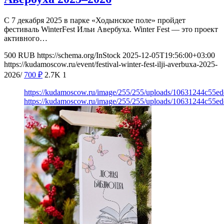
С 7 декабря 2025 в парке «Ходынское поле» пройдет
фестиваль WinterFest Ильи Авербуха. Winter Fest — это проект
активного…
500
RUB
https://schema.org/InStock
2025-12-05T19:56:00+03:00
https://kudamoscow.ru/event/festival-winter-fest-ilji-averbuxa-2025-
2026/
700
₽
2.7K
1
https://kudamoscow.ru/image/255/255/uploads/10631244c55e
https://kudamoscow.ru/image/255/255/uploads/10631244c55e