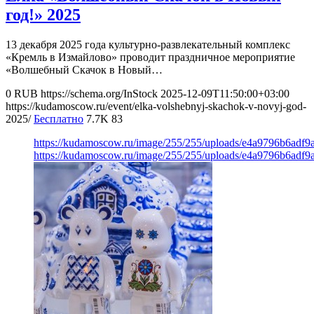
год!» 2025
13 декабря 2025 года культурно-развлекательный комплекс
«Кремль в Измайлово» проводит праздничное мероприятие
«Волшебный Скачок в Новый…
0
RUB
https://schema.org/InStock
2025-12-09T11:50:00+03:00
https://kudamoscow.ru/event/elka-volshebnyj-skachok-v-novyj-god-
2025/
Бесплатно
7.7K
83
https://kudamoscow.ru/image/255/255/uploads/e4a9796b6adf
https://kudamoscow.ru/image/255/255/uploads/e4a9796b6adf