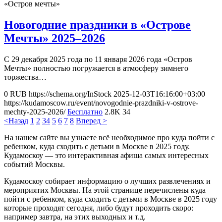
«Остров мечты»
Новогодние праздники в «Острове
Мечты» 2025–2026
С 29 декабря 2025 года по 11 января 2026 года «Остров
Мечты» полностью погружается в атмосферу зимнего
торжества…
0
RUB
https://schema.org/InStock
2025-12-03T16:16:00+03:00
https://kudamoscow.ru/event/novogodnie-prazdniki-v-ostrove-
mechty-2025-2026/
Бесплатно
2.8K
34
<Назад
1
2
3
4
5
6
7
8
Вперед >
На нашем сайте вы узнаете всё необходимое про куда пойти с
ребенком, куда сходить с детьми в Москве в 2025 году.
Кудамоскоу — это интерактивная афиша самых интересных
событий Москвы.
Кудамоскоу собирает информацию о лучших развлечениях и
мероприятих Москвы. На этой странице перечислены куда
пойти с ребенком, куда сходить с детьми в Москве в 2025 году
которые проходят сегодня, либо будут проходить скоро:
например завтра, на этих выходных и т.д.