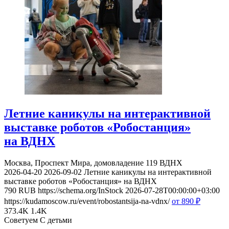
Летние каникулы на интерактивной
выставке роботов «Робостанция»
на ВДНХ
Москва, Проспект Мира, домовладение 119
ВДНХ
2026-04-20
2026-09-02
Летние каникулы на интерактивной
выставке роботов «Робостанция» на ВДНХ
790
RUB
https://schema.org/InStock
2026-07-28T00:00:00+03:00
https://kudamoscow.ru/event/robostantsija-na-vdnx/
от 890
₽
373.4K
1.4K
Советуем С детьми