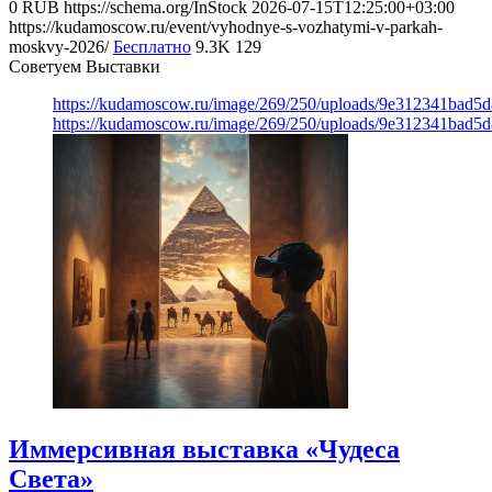
0
RUB
https://schema.org/InStock
2026-07-15T12:25:00+03:00
https://kudamoscow.ru/event/vyhodnye-s-vozhatymi-v-parkah-
moskvy-2026/
Бесплатно
9.3K
129
Советуем Выставки
https://kudamoscow.ru/image/269/250/uploads/9e312341bad5
https://kudamoscow.ru/image/269/250/uploads/9e312341bad5
Иммерсивная выставка «Чудеса
Света»