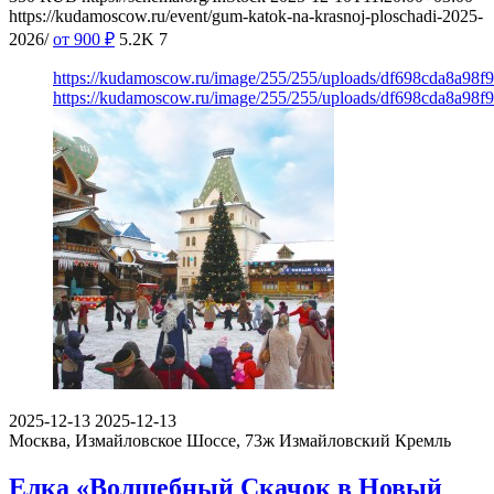
https://kudamoscow.ru/event/gum-katok-na-krasnoj-ploschadi-2025-
2026/
от 900
₽
5.2K
7
https://kudamoscow.ru/image/255/255/uploads/df698cda8a98f
https://kudamoscow.ru/image/255/255/uploads/df698cda8a98f
2025-12-13
2025-12-13
Москва, Измайловское Шоссе, 73ж
Измайловский Кремль
Елка «Волшебный Скачок в Новый