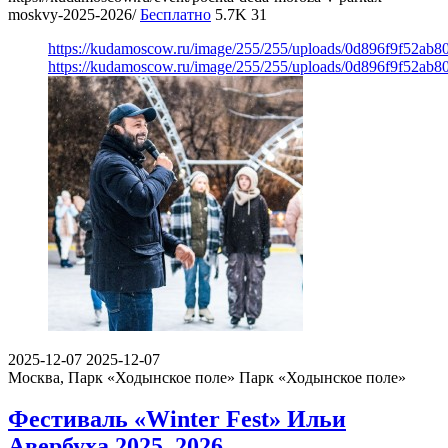
moskvy-2025-2026/
Бесплатно
5.7K
31
https://kudamoscow.ru/image/255/255/uploads/0d896f9f52ab8
https://kudamoscow.ru/image/255/255/uploads/0d896f9f52ab8
2025-12-07
2025-12-07
Москва, Парк «Ходынское поле»
Парк «Ходынское поле»
Фестиваль «Winter Fest» Ильи
Авербуха 2025–2026