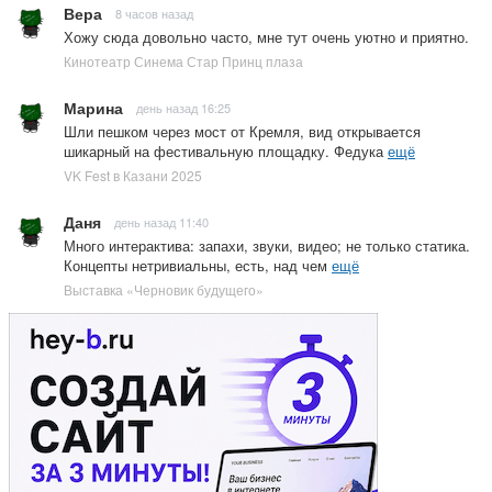
Вера
8 часов назад
Хожу сюда довольно часто, мне тут очень уютно и приятно.
Кинотеатр Синема Стар Принц плаза
Марина
день назад 16:25
Шли пешком через мост от Кремля, вид открывается
шикарный на фестивальную площадку. Федука
ещё
VK Fest в Казани 2025
Даня
день назад 11:40
Много интерактива: запахи, звуки, видео; не только статика.
Концепты нетривиальны, есть, над чем
ещё
Выставка «Черновик будущего»