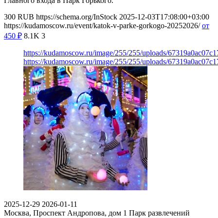
Главного входа в Парк Горького.
300
RUB
https://schema.org/InStock
2025-12-03T17:08:00+03:00
https://kudamoscow.ru/event/katok-v-parke-gorkogo-20252026/
от
450
₽
8.1K
3
https://kudamoscow.ru/image/255/255/uploads/67319a0ac07c1
https://kudamoscow.ru/image/255/255/uploads/67319a0ac07c1
2025-12-29
2026-01-11
Москва, Проспект Андропова, дом 1
Парк развлечений