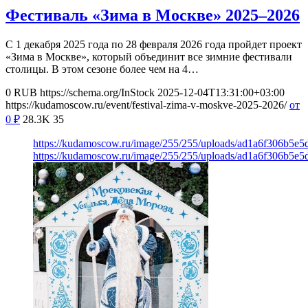
Фестиваль «Зима в Москве» 2025–2026
С 1 декабря 2025 года по 28 февраля 2026 года пройдет проект
«Зима в Москве», который объединит все зимние фестивали
столицы. В этом сезоне более чем на 4…
0
RUB
https://schema.org/InStock
2025-12-04T13:31:00+03:00
https://kudamoscow.ru/event/festival-zima-v-moskve-2025-2026/
от
0
₽
28.3K
35
https://kudamoscow.ru/image/255/255/uploads/ad1a6f306b5e5
https://kudamoscow.ru/image/255/255/uploads/ad1a6f306b5e5