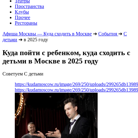
Театры
Пространства
Клубы
Прочее
Рестораны
Афиша Москвы — Куда сходить в Москве
➔
События
➔
С
детьми
➔
в 2025 году
Куда пойти с ребенком, куда сходить с
детьми в Москве в 2025 году
Советуем С детьми
https://kudamoscow.ru/image/269/250/uploads/299265db139
https://kudamoscow.ru/image/269/250/uploads/299265db139