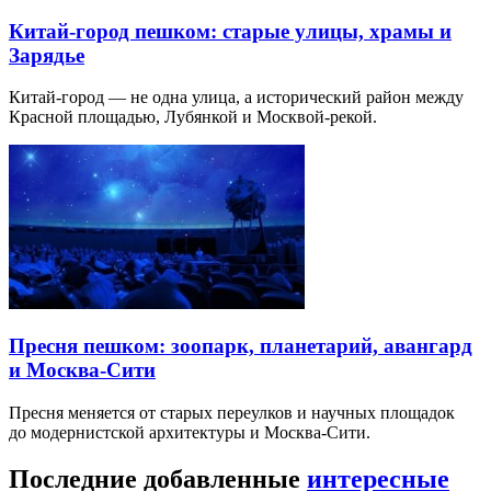
Китай-город пешком: старые улицы, храмы и
Зарядье
Китай-город — не одна улица, а исторический район между
Красной площадью, Лубянкой и Москвой-рекой.
Пресня пешком: зоопарк, планетарий, авангард
и Москва-Сити
Пресня меняется от старых переулков и научных площадок
до модернистской архитектуры и Москва-Сити.
Последние добавленные
интересные