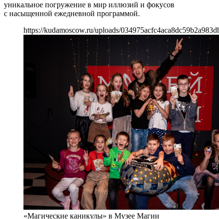
уникальное погружение в мир иллюзий и фокусов
с насыщенной ежедневной программой.
https://kudamoscow.ru/uploads/034975acfc4aca8dc59b2a983db
«Магические каникулы» в Музее Магии