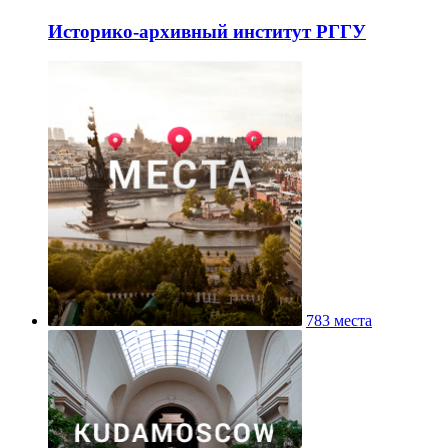
Историко-архивный институт РГГУ
783 места