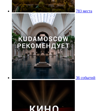
783 места
36 событий