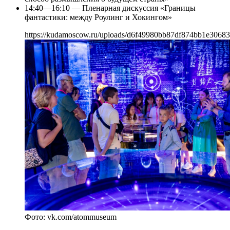
14:40—16:10 — Пленарная дискуссия «Границы
фантастики: между Роулинг и Хокингом»
https://kudamoscow.ru/uploads/d6f49980bb87df874bb1e3068
Фото: vk.com/atommuseum