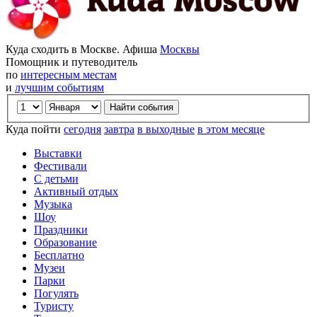
Куда сходить в Москве. Афиша
Москвы
Помощник и путеводитель
по
интересным местам
и
лучшим событиям
Куда пойти
сегодня
завтра
в выходные
в этом месяце
Выставки
Фестивали
С детьми
Активный отдых
Музыка
Шоу
Праздники
Образование
Бесплатно
Музеи
Парки
Погулять
Туристу