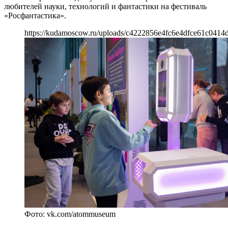
любителей науки, технологий и фантастики на фестиваль
«Росфантастика».
https://kudamoscow.ru/uploads/c4222856e4fc6e4dfce61c0414
Фото: vk.com/atommuseum