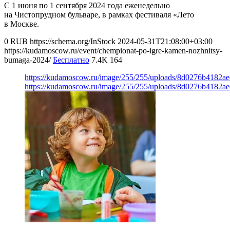
С 1 июня по 1 сентября 2024 года еженедельно
на Чистопрудном бульваре, в рамках фестиваля «Лето
в Москве.
0
RUB
https://schema.org/InStock
2024-05-31T21:08:00+03:00
https://kudamoscow.ru/event/chempionat-po-igre-kamen-nozhnitsy-
bumaga-2024/
Бесплатно
7.4K
164
https://kudamoscow.ru/image/255/255/uploads/8d0276b4182a
https://kudamoscow.ru/image/255/255/uploads/8d0276b4182a