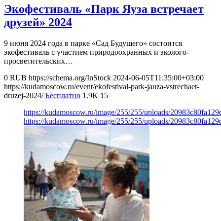
Экофестиваль «Парк Яуза встречает
друзей» 2024
9 июня 2024 года в парке «Сад Будущего» состоится
экофестиваль с участием природоохранных и эколого-
просветительских…
0
RUB
https://schema.org/InStock
2024-06-05T11:35:00+03:00
https://kudamoscow.ru/event/ekofestival-park-jauza-vstrechaet-
druzej-2024/
Бесплатно
1.9K
15
https://kudamoscow.ru/image/255/255/uploads/20983c80fa12
https://kudamoscow.ru/image/255/255/uploads/20983c80fa12