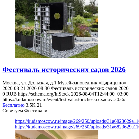
Фестиваль исторических садов 2026
Москва, ул. Дольская, д.1
Музей-заповедник «Царицыно»
2026-08-21
2026-08-30
Фестиваль исторических садов 2026
0
RUB
https://schema.org/InStock
2026-08-04T12:44:00+03:00
https://kudamoscow.ru/event/festival-istoricheskix-sadov-2026/
Бесплатно
3.5K
21
Советуем Фестивали
https://kudamoscow.ru/image/269/250/uploads/31a6823629a1
https://kudamoscow.ru/image/269/250/uploads/31a6823629a1