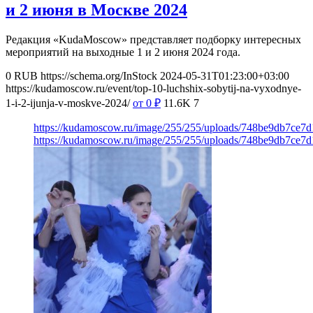
и 2 июня в Москве 2024
Редакция «KudaMoscow» представляет подборку интересных
мероприятий на выходные 1 и 2 июня 2024 года.
0
RUB
https://schema.org/InStock
2024-05-31T01:23:00+03:00
https://kudamoscow.ru/event/top-10-luchshix-sobytij-na-vyxodnye-
1-i-2-ijunja-v-moskve-2024/
от 0
₽
11.6K
7
https://kudamoscow.ru/image/255/255/uploads/748be9db7ce7
https://kudamoscow.ru/image/255/255/uploads/748be9db7ce7