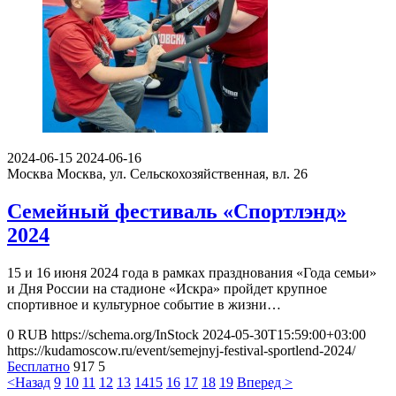
2024-06-15
2024-06-16
Москва
Москва, ул. Сельскохозяйственная, вл. 26
Семейный фестиваль «Спортлэнд»
2024
15 и 16 июня 2024 года в рамках празднования «Года семьи»
и Дня России на стадионе «Искра» пройдет крупное
спортивное и культурное событие в жизни…
0
RUB
https://schema.org/InStock
2024-05-30T15:59:00+03:00
https://kudamoscow.ru/event/semejnyj-festival-sportlend-2024/
Бесплатно
917
5
<Назад
9
10
11
12
13
14
15
16
17
18
19
Вперед >