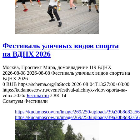
Фестиваль уличных видов спорта
на ВДНХ 2026
Москва, Проспект Мира, домовладение 119
ВДНХ
2026-08-08
2026-08-08
Фестиваль уличных видов спорта на
ВДНХ 2026
0
RUB
https://schema.org/InStock
2026-08-04T13:27:00+03:00
https://kudamoscow.ru/event/festival-ulichnyx-vidov-sporta-na-
vdnx-2026/
Бесплатно
2.8K
14
Советуем Фестивали
https://kudamoscow.ru/image/269/250/uploads/39a30b8d82a5
https://kudamoscow.ru/image/269/250/uploads/39a30b8d82a5