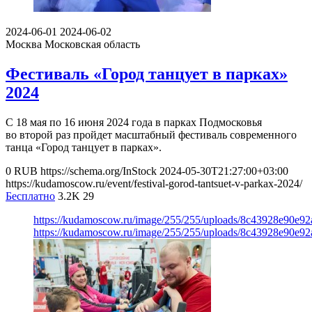
2024-06-01
2024-06-02
Москва
Московская область
Фестиваль «Город танцует в парках»
2024
С 18 мая по 16 июня 2024 года в парках Подмосковья
во второй раз пройдет масштабный фестиваль современного
танца «Город танцует в парках».
0
RUB
https://schema.org/InStock
2024-05-30T21:27:00+03:00
https://kudamoscow.ru/event/festival-gorod-tantsuet-v-parkax-2024/
Бесплатно
3.2K
29
https://kudamoscow.ru/image/255/255/uploads/8c43928e90e9
https://kudamoscow.ru/image/255/255/uploads/8c43928e90e9