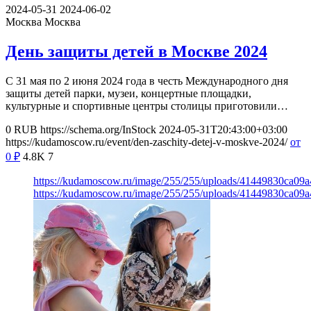
2024-05-31
2024-06-02
Москва
Москва
День защиты детей в Москве 2024
С 31 мая по 2 июня 2024 года в честь Международного дня
защиты детей парки, музеи, концертные площадки,
культурные и спортивные центры столицы приготовили…
0
RUB
https://schema.org/InStock
2024-05-31T20:43:00+03:00
https://kudamoscow.ru/event/den-zaschity-detej-v-moskve-2024/
от
0
₽
4.8K
7
https://kudamoscow.ru/image/255/255/uploads/41449830ca0
https://kudamoscow.ru/image/255/255/uploads/41449830ca0