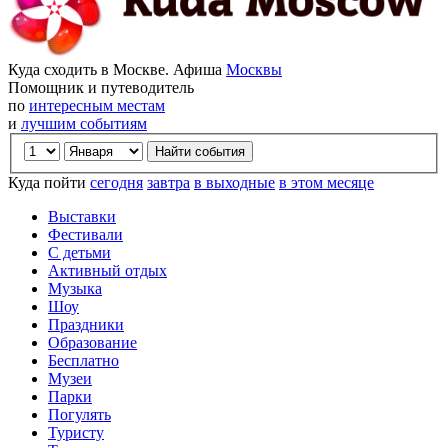
Куда сходить в Москве. Афиша
Москвы
Помощник и путеводитель
по
интересным местам
и
лучшим событиям
Куда пойти
сегодня
завтра
в выходные
в этом месяце
Выставки
Фестивали
С детьми
Активный отдых
Музыка
Шоу
Праздники
Образование
Бесплатно
Музеи
Парки
Погулять
Туристу