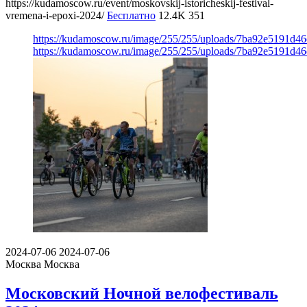
https://kudamoscow.ru/event/moskovskij-istoricheskij-festival-
vremena-i-epoxi-2024/
Бесплатно
12.4K
351
https://kudamoscow.ru/image/255/255/uploads/7ba92e5191d4
https://kudamoscow.ru/image/255/255/uploads/7ba92e5191d4
2024-07-06
2024-07-06
Москва
Москва
Московский Ночной велофестиваль