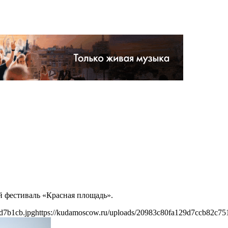
й фестиваль «Красная площадь».
d7b1cb.jpg
https://kudamoscow.ru/uploads/20983c80fa129d7ccb82c75