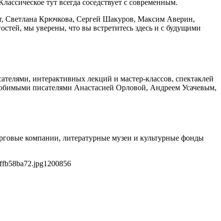
Классическое тут всегда соседствует с современным.
, Светлана Крючкова, Сергей Шакуров, Максим Аверин,
стей, мы уверены, что вы встретитесь здесь и с будущими
сателями, интерактивных лекций и мастер-классов, спектаклей
 любимыми писателями Анастасией Орловой, Андреем Усачевым,
рговые компании, литературные музеи и культурные фонды
ffb58ba72.jpg
1200
856