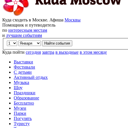
Куда сходить в Москве. Афиша
Москвы
Помощник и путеводитель
по
интересным местам
и
лучшим событиям
Куда пойти
сегодня
завтра
в выходные
в этом месяце
Выставки
Фестивали
С детьми
Активный отдых
Музыка
Шоу
Праздники
Образование
Бесплатно
Музеи
Парки
Погулять
Туристу