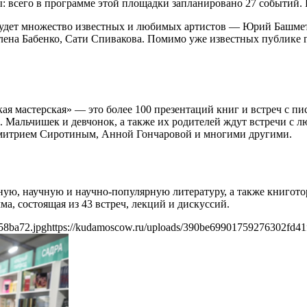
ы: всего в программе этой площадки запланировано 27 событий. 
будет множество известных и любимых артистов — Юрий Башмет
на Бабенко, Сати Спивакова. Помимо уже известных публике го
ая мастерская» — это более 100 презентаций книг и встреч с пи
. Мальчишек и девчонок, а также их родителей ждут встречи с
Дмитрием Сиротиным, Анной Гончаровой и многими другими.
ую, научную и научно-популярную литературу, а также книгото
, состоящая из 43 встреч, лекций и дискуссий.
58ba72.jpg
https://kudamoscow.ru/uploads/390be69901759276302fd41