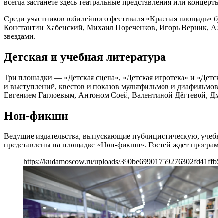
всегда застанете здесь театральные представления или концерт
Среди участников юбилейного фестиваля «Красная площадь» 
Константин Хабенский, Михаил Пореченков, Игорь Верник, Але
звездами.
Детская и учебная литература
Три площадки — «Детская сцена», «Детская игротека» и «Детск
и выступлений, квестов и показов мультфильмов и диафильмов
Евгением Гаглоевым, Антоном Соей, Валентиной Дёгтевой, 
Нон-фикшн
Ведущие издательства, выпускающие публицистическую, учебн
представлены на площадке «Нон-фикшн». Гостей ждет программа
https://kudamoscow.ru/uploads/390be69901759276302fd41ffb