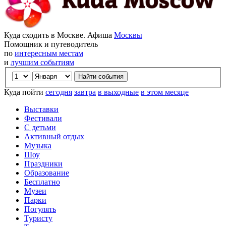
Куда сходить в Москве. Афиша
Москвы
Помощник и путеводитель
по
интересным местам
и
лучшим событиям
Куда пойти
сегодня
завтра
в выходные
в этом месяце
Выставки
Фестивали
С детьми
Активный отдых
Музыка
Шоу
Праздники
Образование
Бесплатно
Музеи
Парки
Погулять
Туристу