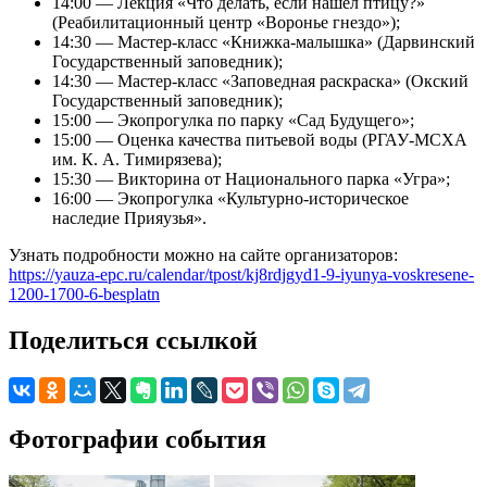
14:00 — Лекция «Что делать, если нашел птицу?»
(Реабилитационный центр «Воронье гнездо»);
14:30 — Мастер-класс «Книжка-малышка» (Дарвинский
Государственный заповедник);
14:30 — Мастер-класс «Заповедная раскраска» (Окский
Государственный заповедник);
15:00 — Экопрогулка по парку «Сад Будущего»;
15:00 — Оценка качества питьевой воды (РГАУ-МСХА
им. К. А. Тимирязева);
15:30 — Викторина от Национального парка «Угра»;
16:00 — Экопрогулка «Культурно-историческое
наследие Прияузья».
Узнать подробности можно на сайте организаторов:
https://yauza-epc.ru/calendar/tpost/kj8rdjgyd1-9-iyunya-voskresene-
1200-1700-6-besplatn
Поделиться ссылкой
Фотографии события