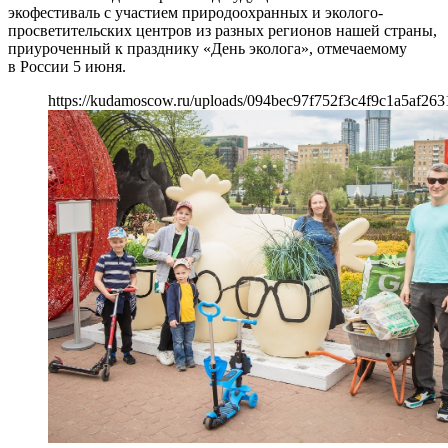
экофестиваль с участием природоохранных и эколого-
просветительских центров из разных регионов нашей страны,
приуроченный к празднику «День эколога», отмечаемому
в России 5 июня.
https://kudamoscow.ru/uploads/094bec97f752f3c4f9c1a5af263