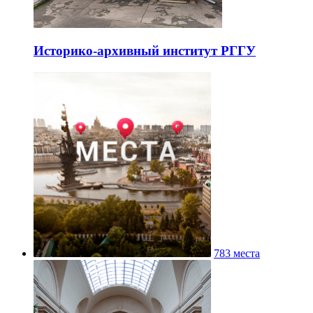
Историко-архивный институт РГГУ
783 места