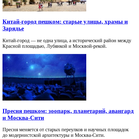
Китай-город пешком: старые улицы, храмы и
Зарядье
Китай-город — не одна улица, а исторический район между
Красной площадью, Лубянкой и Москвой-рекой.
Пресня пешком: зоопарк, планетарий, авангард
и Москва-Сити
Пресня меняется от старых переулков и научных площадок
до модернистской архитектуры и Москва-Сити.