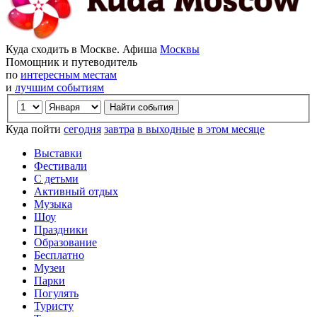
Куда сходить в Москве. Афиша
Москвы
Помощник и путеводитель
по
интересным местам
и
лучшим событиям
Куда пойти
сегодня
завтра
в выходные
в этом месяце
Выставки
Фестивали
С детьми
Активный отдых
Музыка
Шоу
Праздники
Образование
Бесплатно
Музеи
Парки
Погулять
Туристу