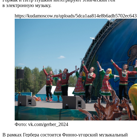
в электронную музыку.
https://kudamoscow.ru/uploads/5dca1aa814e8b6adb5702ec643
Фото: vk.com/gerber_2024
В рамках Гербера состоится Финно-угорский музыкальный