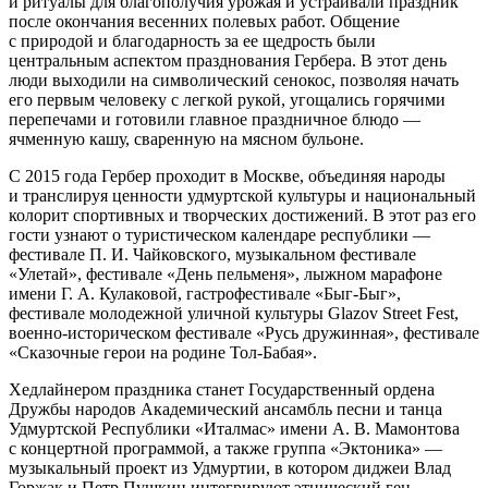
и ритуалы для благополучия урожая и устраивали праздник
после окончания весенних полевых работ. Общение
с природой и благодарность за ее щедрость были
центральным аспектом празднования Гербера. В этот день
люди выходили на символический сенокос, позволяя начать
его первым человеку с легкой рукой, угощались горячими
перепечами и готовили главное праздничное блюдо —
ячменную кашу, сваренную на мясном бульоне.
С 2015 года Гербер проходит в Москве, объединяя народы
и транслируя ценности удмуртской культуры и национальный
колорит спортивных и творческих достижений. В этот раз его
гости узнают о туристическом календаре республики —
фестивале П. И. Чайковского, музыкальном фестивале
«Улетай», фестивале «День пельменя», лыжном марафоне
имени Г. А. Кулаковой, гастрофестивале «Быг-Быг»,
фестивале молодежной уличной культуры Glazov Street Fest,
военно-историческом фестивале «Русь дружинная», фестивале
«Сказочные герои на родине Тол-Бабая».
Хедлайнером праздника станет Государственный ордена
Дружбы народов Академический ансамбль песни и танца
Удмуртской Республики «Италмас» имени А. В. Мамонтова
с концертной программой, а также группа «Эктоника» —
музыкальный проект из Удмуртии, в котором диджеи Влад
Горжак и Петр Пушкин интегрируют этнический ген