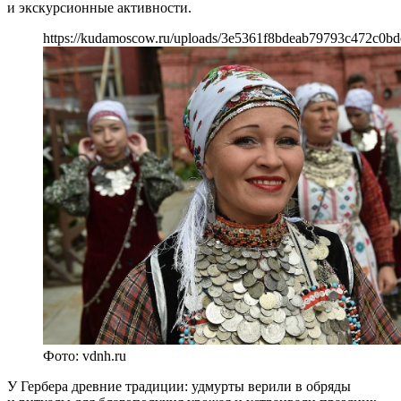
и экскурсионные активности.
https://kudamoscow.ru/uploads/3e5361f8bdeab79793c472c0bd
Фото: vdnh.ru
У Гербера древние традиции: удмурты верили в обряды