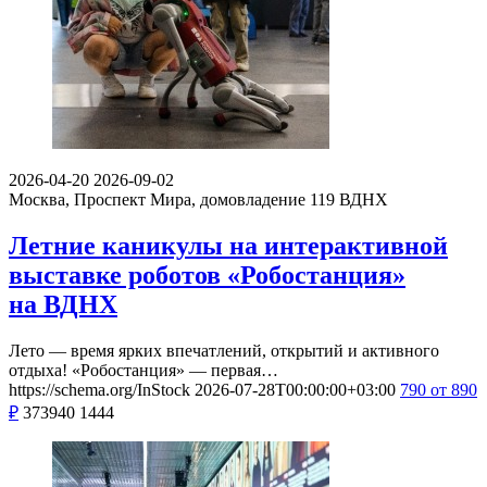
2026-04-20
2026-09-02
Москва, Проспект Мира, домовладение 119
ВДНХ
Летние каникулы на интерактивной
выставке роботов «Робостанция»
на ВДНХ
Лето — время ярких впечатлений, открытий и активного
отдыха! «Робостанция» — первая…
https://schema.org/InStock
2026-07-28T00:00:00+03:00
790
от 890
₽
373940
1444