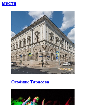
места
Особняк Тарасова