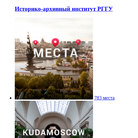
Историко-архивный институт РГГУ
783 места