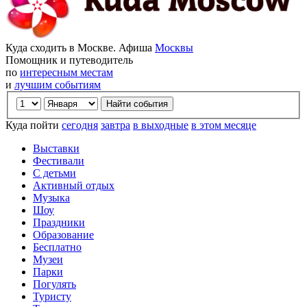
Куда сходить в Москве. Афиша
Москвы
Помощник и путеводитель
по
интересным местам
и
лучшим событиям
Куда пойти
сегодня
завтра
в выходные
в этом месяце
Выставки
Фестивали
С детьми
Активный отдых
Музыка
Шоу
Праздники
Образование
Бесплатно
Музеи
Парки
Погулять
Туристу