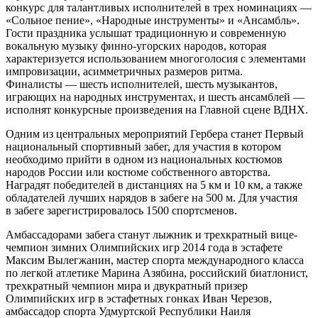
конкурс для талантливых исполнителей в трех номинациях —
«Сольное пение», «Народные инструменты» и «Ансамбль».
Гости праздника услышат традиционную и современную
вокальную музыку финно-угорских народов, которая
характеризуется использованием многоголосия с элементами
импровизации, асимметричных размеров ритма.
Финалисты — шесть исполнителей, шесть музыкантов,
играющих на народных инструментах, и шесть ансамблей —
исполнят конкурсные произведения на Главной сцене ВДНХ.
Одним из центральных мероприятий Гербера станет Первый
национальный спортивный забег, для участия в котором
необходимо прийти в одном из национальных костюмов
народов России или костюме собственного авторства.
Наградят победителей в дистанциях на 5 км и 10 км, а также
обладателей лучших нарядов в забеге на 500 м. Для участия
в забеге зарегистрировалось 1500 спортсменов.
Амбассадорами забега станут лыжник и трехкратный вице-
чемпион зимних Олимпийских игр 2014 года в эстафете
Максим Вылегжанин, мастер спорта международного класса
по легкой атлетике Марина Азябина, российский биатлонист,
трехкратный чемпион мира и двукратный призер
Олимпийских игр в эстафетных гонках Иван Черезов,
амбассадор спорта Удмуртской Республики Наиля