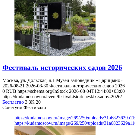
Фестиваль исторических садов 2026
Москва, ул. Дольская, д.1
Музей-заповедник «Царицыно»
2026-08-21
2026-08-30
Фестиваль исторических садов 2026
0
RUB
https://schema.org/InStock
2026-08-04T12:44:00+03:00
https://kudamoscow.ru/event/festival-istoricheskix-sadov-2026/
Бесплатно
3.3K
20
Советуем Фестивали
https://kudamoscow.ru/image/269/250/uploads/31a6823629a1
https://kudamoscow.ru/image/269/250/uploads/31a6823629a1