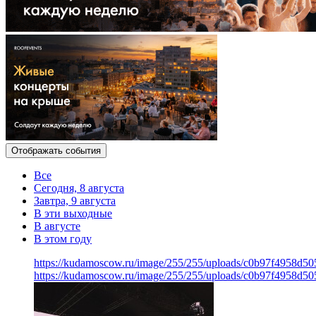
Отображать события
Все
Сегодня, 8 августа
Завтра, 9 августа
В эти выходные
В августе
В этом году
https://kudamoscow.ru/image/255/255/uploads/c0b97f4958d5
https://kudamoscow.ru/image/255/255/uploads/c0b97f4958d5