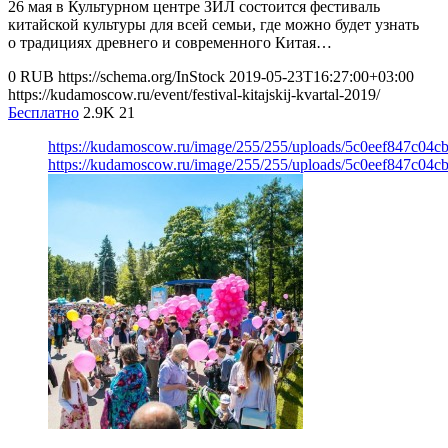
26 мая в Культурном центре ЗИЛ состоится фестиваль
китайской культуры для всей семьи, где можно будет узнать
о традициях древнего и современного Китая…
0
RUB
https://schema.org/InStock
2019-05-23T16:27:00+03:00
https://kudamoscow.ru/event/festival-kitajskij-kvartal-2019/
Бесплатно
2.9K
21
https://kudamoscow.ru/image/255/255/uploads/5c0eef847c04
https://kudamoscow.ru/image/255/255/uploads/5c0eef847c04