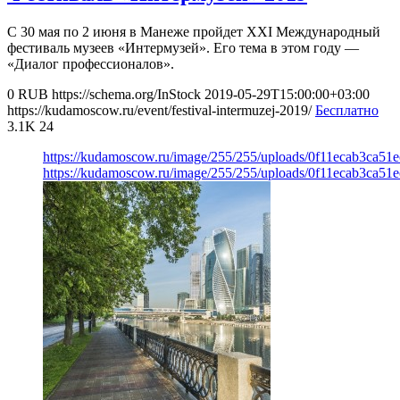
С 30 мая по 2 июня в Манеже пройдет XXI Международный
фестиваль музеев «Интермузей». Его тема в этом году —
«Диалог профессионалов».
0
RUB
https://schema.org/InStock
2019-05-29T15:00:00+03:00
https://kudamoscow.ru/event/festival-intermuzej-2019/
Бесплатно
3.1K
24
https://kudamoscow.ru/image/255/255/uploads/0f11ecab3ca51
https://kudamoscow.ru/image/255/255/uploads/0f11ecab3ca51