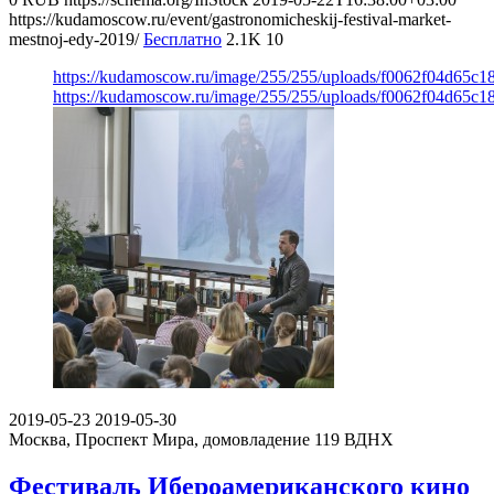
https://kudamoscow.ru/event/gastronomicheskij-festival-market-
mestnoj-edy-2019/
Бесплатно
2.1K
10
https://kudamoscow.ru/image/255/255/uploads/f0062f04d65c
https://kudamoscow.ru/image/255/255/uploads/f0062f04d65c
2019-05-23
2019-05-30
Москва, Проспект Мира, домовладение 119
ВДНХ
Фестиваль Ибероамериканского кино