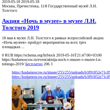
2019-05-18
2019-05-18
Москва, Пречистенка, 11/8
Государственный музей Л.Н.
Толстого
Акция «Ночь в музее» в музее Л.Н.
Толстого 2019
18 мая в музее Л.Н. Толстого в рамках всероссийской акции
«Ночь музеев» пройдут мероприятия на всех трех
площадках…
0
RUB
https://schema.org/InStock
2019-05-16T21:47:00+03:00
https://kudamoscow.ru/event/aktsija-noch-v-muzee-v-muzee-l-n-
tolstogo-2019/
Бесплатно
206
3
https://kudamoscow.ru/image/255/255/uploads/b3f91852e71cf
https://kudamoscow.ru/image/255/255/uploads/b3f91852e71cf