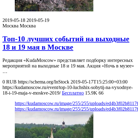
2019-05-18
2019-05-19
Москва
Москва
Топ-10 лучших событий на выходные
18 и 19 мая в Москве
Редакция «KudaMoscow» представляет подборку интересных
мероприятий на выходные 18 и 19 мая. Акция «Ночь в музее»
…
0
RUB
https://schema.org/InStock
2019-05-17T15:25:00+03:00
https://kudamoscow.ru/event/top-10-luchshix-sobytij-na-vyxodnye-
18-i-19-maja-v-moskve-2019/
Бесплатно
15.9K
66
https://kudamoscow.ru/image/255/255/uploads/ed4b3f02b811
https://kudamoscow.ru/image/255/255/uploads/ed4b3f02b811