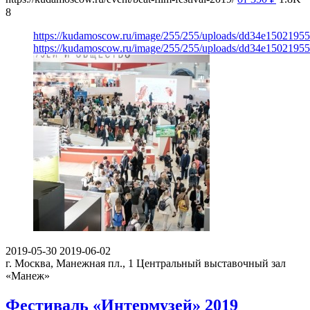
8
https://kudamoscow.ru/image/255/255/uploads/dd34e1502195
https://kudamoscow.ru/image/255/255/uploads/dd34e1502195
2019-05-30
2019-06-02
г. Москва, Манежная пл., 1
Центральный выставочный зал
«Манеж»
Фестиваль «Интермузей» 2019