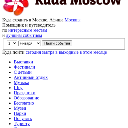
Куда сходить в Москве. Афиша
Москвы
Помощник и путеводитель
по
интересным местам
и
лучшим событиям
Куда пойти
сегодня
завтра
в выходные
в этом месяце
Выставки
Фестивали
С детьми
Активный отдых
Музыка
Шоу
Праздники
Образование
Бесплатно
Музеи
Парки
Погулять
Туристу