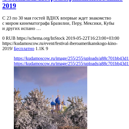
2019
С 23 по 30 мая гостей ВДНХ впервые ждет знакомство
с миром кинематографа Бразилии, Перу, Мексики, Кубы
и других испано …
0
RUB
https://schema.org/InStock
2019-05-22T16:23:00+03:00
https://kudamoscow.ru/event/festival-iberoamerikanskogo-kino-
2019/
Бесплатно
1.1K
9
https://kudamoscow.ru/image/255/255/uploads/a88c701bb43
https://kudamoscow.ru/image/255/255/uploads/a88c701bb43