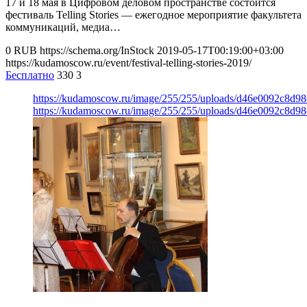
17 и 18 мая в Цифровом деловом пространстве состоится
фестиваль Telling Stories — ежегодное мероприятие факультета
коммуникаций, медиа…
0
RUB
https://schema.org/InStock
2019-05-17T00:19:00+03:00
https://kudamoscow.ru/event/festival-telling-stories-2019/
Бесплатно
330
3
https://kudamoscow.ru/image/255/255/uploads/d46e0092c8d9
https://kudamoscow.ru/image/255/255/uploads/d46e0092c8d9