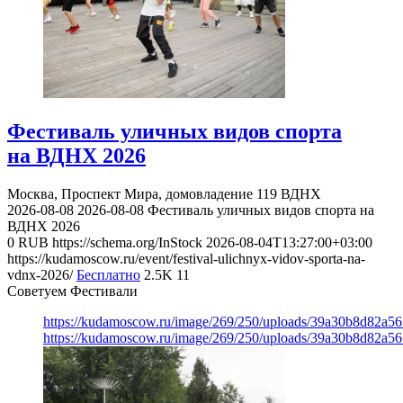
Фестиваль уличных видов спорта
на ВДНХ 2026
Москва, Проспект Мира, домовладение 119
ВДНХ
2026-08-08
2026-08-08
Фестиваль уличных видов спорта на
ВДНХ 2026
0
RUB
https://schema.org/InStock
2026-08-04T13:27:00+03:00
https://kudamoscow.ru/event/festival-ulichnyx-vidov-sporta-na-
vdnx-2026/
Бесплатно
2.5K
11
Советуем Фестивали
https://kudamoscow.ru/image/269/250/uploads/39a30b8d82a5
https://kudamoscow.ru/image/269/250/uploads/39a30b8d82a5