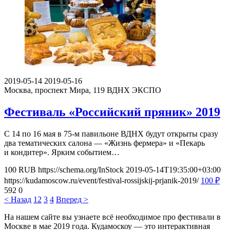
2019-05-14
2019-05-16
Москва, проспект Мира, 119
ВДНХ ЭКСПО
Фестиваль «Российский пряник» 2019
С 14 по 16 мая в 75-м павильоне ВДНХ будут открыты сразу
два тематических салона — «Жизнь фермера» и «Пекарь
и кондитер». Ярким событием…
100
RUB
https://schema.org/InStock
2019-05-14T19:35:00+03:00
https://kudamoscow.ru/event/festival-rossijskij-prjanik-2019/
100
₽
592
0
< Назад
1
2
3
4
Вперед >
На нашем сайте вы узнаете всё необходимое про фестивали в
Москве в мае 2019 года. Кудамоскоу — это интерактивная