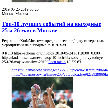
2019-05-25
2019-05-26
Москва
Москва
Топ-10 лучших событий на выходные
25 и 26 мая в Москве
Редакция «KudaMoscow» представляет подборку интересных
мероприятий на выходные 25 и 26 мая.
0
RUB
https://schema.org/InStock
2019-05-24T01:28:00+03:00
https://kudamoscow.ru/event/top-10-luchshix-sobytij-na-vyxodnye-
25-i-26-maja-v-moskve-2019/
Бесплатно
18.3K
63
https://kudamoscow.ru/image/255/255/uploads/e9f2ce929866
https://kudamoscow.ru/image/255/255/uploads/e9f2ce929866