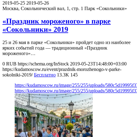
2019-05-25
2019-05-26
Москва, Сокольнический вал, 1, стр. 1
Парк «Сокольники»
«Праздник мороженого» в парке
«Сокольники» 2019
25 и 26 мая в парке «Сокольники» пройдет одно из наиболее
ярких событий года — традиционный «Праздник
мороженого»…
0
RUB
https://schema.org/InStock
2019-05-23T14:48:00+03:00
https://kudamoscow.ru/event/prazdnik-morozhenogo-v-parke-
sokolniki-2019/
Бесплатно
13.3K
145
https://kudamoscow.ru/image/255/255/uploads/580c5d19995f
https://kudamoscow.ru/image/255/255/uploads/580c5d19995f