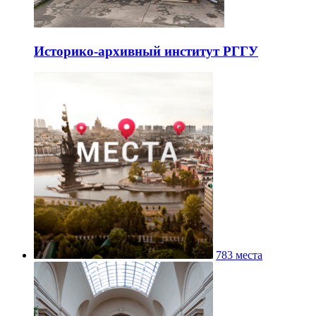
Историко-архивный институт РГГУ
783 места