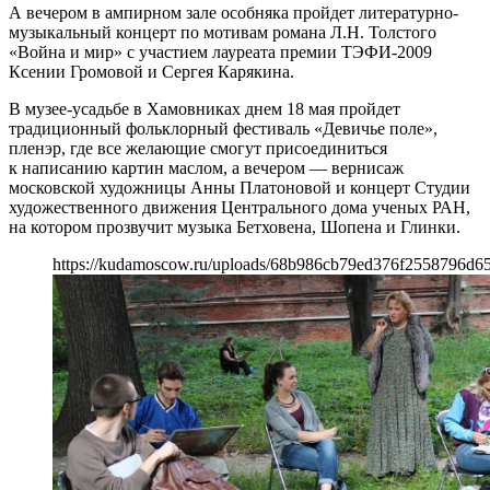
А вечером в ампирном зале особняка пройдет литературно-
музыкальный концерт по мотивам романа Л.Н. Толстого
«Война и мир» с участием лауреата премии ТЭФИ-2009
Ксении Громовой и Сергея Карякина.
В музее-усадьбе в Хамовниках днем 18 мая пройдет
традиционный фольклорный фестиваль «Девичье поле»,
пленэр, где все желающие смогут присоединиться
к написанию картин маслом, а вечером — вернисаж
московской художницы Анны Платоновой и концерт Студии
художественного движения Центрального дома ученых РАН,
на котором прозвучит музыка Бетховена, Шопена и Глинки.
https://kudamoscow.ru/uploads/68b986cb79ed376f2558796d6