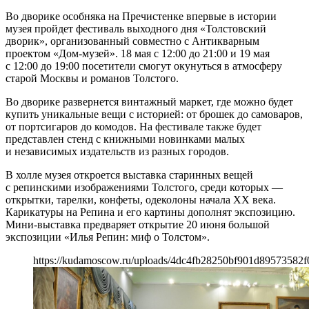
Во дворике особняка на Пречистенке впервые в истории
музея пройдет фестиваль выходного дня «Толстовский
дворик», организованный совместно с Антикварным
проектом «Дом-музей». 18 мая с 12:00 до 21:00 и 19 мая
с 12:00 до 19:00 посетители смогут окунуться в атмосферу
старой Москвы и романов Толстого.
Во дворике развернется винтажный маркет, где можно будет
купить уникальные вещи с историей: от брошек до самоваров,
от портсигаров до комодов. На фестивале также будет
представлен стенд с книжными новинками малых
и независимых издательств из разных городов.
В холле музея откроется выставка старинных вещей
с репинскими изображениями Толстого, среди которых —
открытки, тарелки, конфеты, одеколоны начала XX века.
Карикатуры на Репина и его картины дополнят экспозицию.
Мини-выставка предваряет открытие 20 июня большой
экспозиции «Илья Репин: миф о Толстом».
https://kudamoscow.ru/uploads/4dc4fb28250bf901d89573582f