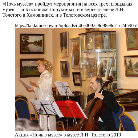
«Ночь музеев» пройдут мероприятия на всех трех площадках
музея — и в особняке Лопухиных, и в музее-усадьбе Л.Н.
Толстого в Хамовниках, и в Толстовском центре.
https://kudamoscow.ru/uploads/d46e0092c8d98e8e21c245905f
Акция «Ночь в музее» в музее Л.Н. Толстого 2019