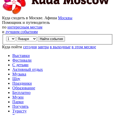
Куда сходить в Москве. Афиша
Москвы
Помощник и путеводитель
по
интересным местам
и
лучшим событиям
Куда пойти
сегодня
завтра
в выходные
в этом месяце
Выставки
Фестивали
С детьми
Активный отдых
Музыка
Шоу
Праздники
Образование
Бесплатно
Музеи
Парки
Погулять
Туристу