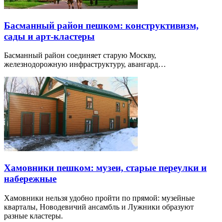
Басманный район пешком: конструктивизм,
сады и арт-кластеры
Басманный район соединяет старую Москву,
железнодорожную инфраструктуру, авангард…
Хамовники пешком: музеи, старые переулки и
набережные
Хамовники нельзя удобно пройти по прямой: музейные
кварталы, Новодевичий ансамбль и Лужники образуют
разные кластеры.