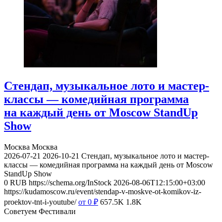
Стендап, музыкальное лото и мастер-
классы — комедийная программа
на каждый день от Moscow StandUp
Show
Москва
Москва
2026-07-21
2026-10-21
Стендап, музыкальное лото и мастер-
классы — комедийная программа на каждый день от Moscow
StandUp Show
0
RUB
https://schema.org/InStock
2026-08-06T12:15:00+03:00
https://kudamoscow.ru/event/stendap-v-moskve-ot-komikov-iz-
proektov-tnt-i-youtube/
от 0
₽
657.5K
1.8K
Советуем Фестивали