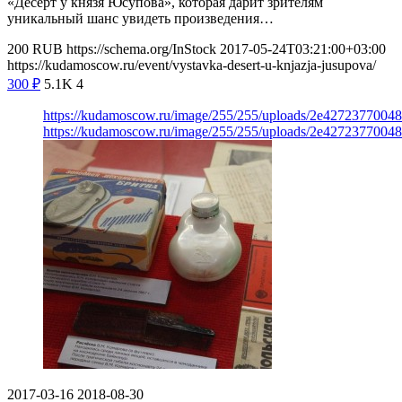
«Десерт у князя Юсупова», которая дарит зрителям
уникальный шанс увидеть произведения…
200
RUB
https://schema.org/InStock
2017-05-24T03:21:00+03:00
https://kudamoscow.ru/event/vystavka-desert-u-knjazja-jusupova/
300
₽
5.1K
4
https://kudamoscow.ru/image/255/255/uploads/2e427237700
https://kudamoscow.ru/image/255/255/uploads/2e427237700
2017-03-16
2018-08-30