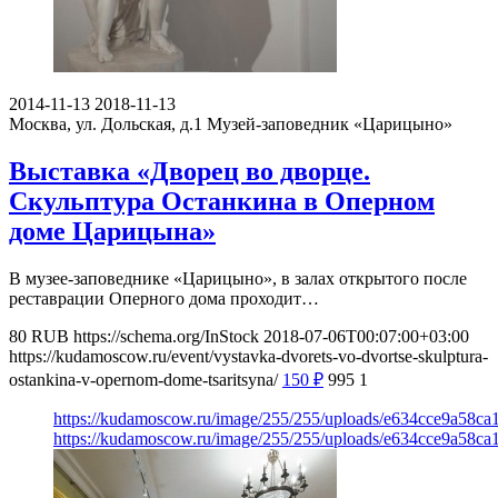
2014-11-13
2018-11-13
Москва, ул. Дольская, д.1
Музей-заповедник «Царицыно»
Выставка «Дворец во дворце.
Скульптура Останкина в Оперном
доме Царицына»
В музее-заповеднике «Царицыно», в залах открытого после
реставрации Оперного дома проходит…
80
RUB
https://schema.org/InStock
2018-07-06T00:07:00+03:00
https://kudamoscow.ru/event/vystavka-dvorets-vo-dvortse-skulptura-
ostankina-v-opernom-dome-tsaritsyna/
150
₽
995
1
https://kudamoscow.ru/image/255/255/uploads/e634cce9a58c
https://kudamoscow.ru/image/255/255/uploads/e634cce9a58c