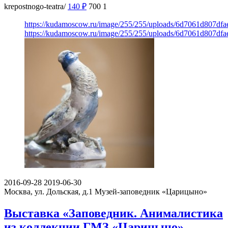
krepostnogo-teatra/
140
₽
700
1
https://kudamoscow.ru/image/255/255/uploads/6d7061d807df
https://kudamoscow.ru/image/255/255/uploads/6d7061d807df
2016-09-28
2019-06-30
Москва, ул. Дольская, д.1
Музей-заповедник «Царицыно»
Выставка «Заповедник. Анималистика
из коллекции ГМЗ «Царицыно»