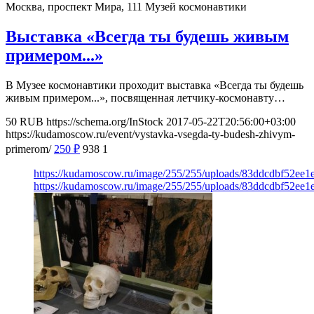
Москва, проспект Мира, 111
Музей космонавтики
Выставка «Всегда ты будешь живым
примером...»
В Музее космонавтики проходит выставка «Всегда ты будешь
живым примером...», посвященная летчику-космонавту…
50
RUB
https://schema.org/InStock
2017-05-22T20:56:00+03:00
https://kudamoscow.ru/event/vystavka-vsegda-ty-budesh-zhivym-
primerom/
250
₽
938
1
https://kudamoscow.ru/image/255/255/uploads/83ddcdbf52ee1
https://kudamoscow.ru/image/255/255/uploads/83ddcdbf52ee1