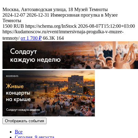
Москва, Автозаводская улица, 18
Музей Темноты
2024-12-07
2026-12-31
Иммерсивная прогулка в Музее
Темноты
1500
RUB
https://schema.org/InStock
2026-08-07T15:12:00+03:00
https://kudamoscow.ru/event/immersivnaja-progulka-v-muzee-
temnoty/
от 1 700
₽
66.3K
164
Отображать события
Все
Сегодня, 9 августа