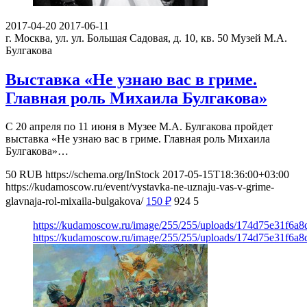
2017-04-20
2017-06-11
г. Москва, ул. ул. Большая Садовая, д. 10, кв. 50
Музей М.А.
Булгакова
Выставка «Не узнаю вас в гриме.
Главная роль Михаила Булгакова»
С 20 апреля по 11 июня в Музее М.А. Булгакова пройдет
выставка «Не узнаю вас в гриме. Главная роль Михаила
Булгакова»…
50
RUB
https://schema.org/InStock
2017-05-15T18:36:00+03:00
https://kudamoscow.ru/event/vystavka-ne-uznaju-vas-v-grime-
glavnaja-rol-mixaila-bulgakova/
150
₽
924
5
https://kudamoscow.ru/image/255/255/uploads/174d75e31f6a
https://kudamoscow.ru/image/255/255/uploads/174d75e31f6a