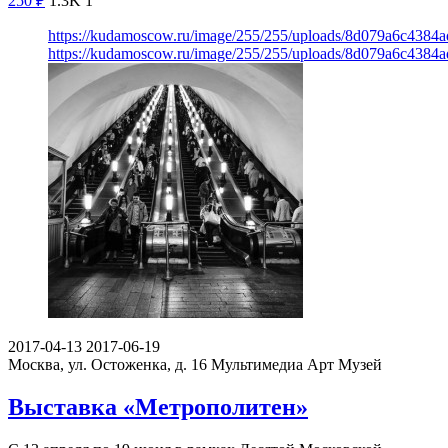
250
₽
1.3K
1
https://kudamoscow.ru/image/255/255/uploads/8d079a6c4384a
https://kudamoscow.ru/image/255/255/uploads/8d079a6c4384a
2017-04-13
2017-06-19
Москва, ул. Остоженка, д. 16
Мультимедиа Арт Музей
Выставка «Метрополитен»