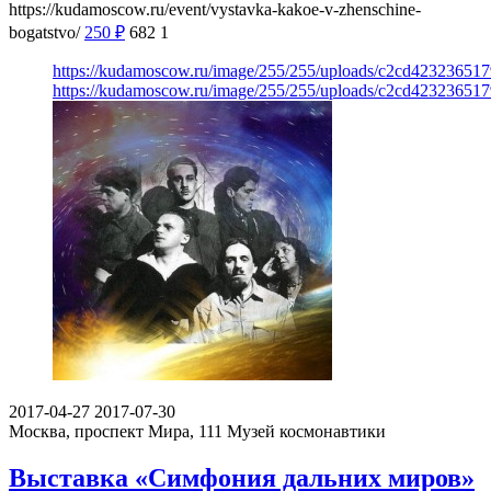
https://kudamoscow.ru/event/vystavka-kakoe-v-zhenschine-
bogatstvo/
250
₽
682
1
https://kudamoscow.ru/image/255/255/uploads/c2cd42323651
https://kudamoscow.ru/image/255/255/uploads/c2cd42323651
2017-04-27
2017-07-30
Москва, проспект Мира, 111
Музей космонавтики
Выставка «Симфония дальних миров»