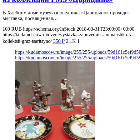
В Хлебном доме музея-заповедника «Царицыно» проходит
выставка, посвященная…
100
RUB
https://schema.org/InStock
2018-03-31T23:00:00+03:00
https://kudamoscow.ru/event/vystavka-zapovednik-animalistika-iz-
kollektsii-gmz-tsaritsyno/
350
₽
2.1K
1
https://kudamoscow.ru/image/255/255/uploads/59d161c5ef9d
https://kudamoscow.ru/image/255/255/uploads/59d161c5ef9d