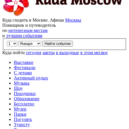
Куда сходить в Москве. Афиша
Москвы
Помощник и путеводитель
по
интересным местам
и
лучшим событиям
Куда пойти
сегодня
завтра
в выходные
в этом месяце
Выставки
Фестивали
С детьми
Активный отдых
Музыка
Шоу
Праздники
Образование
Бесплатно
Музеи
Парки
Погулять
Туристу