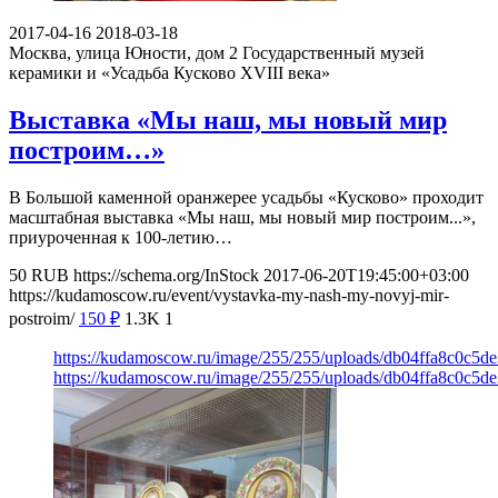
2017-04-16
2018-03-18
Москва, улица Юности, дом 2
Государственный музей
керамики и «Усадьба Кусково XVIII века»
Выставка «Мы наш, мы новый мир
построим…»
В Большой каменной оранжерее усадьбы «Кусково» проходит
масштабная выставка «Мы наш, мы новый мир построим...»,
приуроченная к 100-летию…
50
RUB
https://schema.org/InStock
2017-06-20T19:45:00+03:00
https://kudamoscow.ru/event/vystavka-my-nash-my-novyj-mir-
postroim/
150
₽
1.3K
1
https://kudamoscow.ru/image/255/255/uploads/db04ffa8c0c5
https://kudamoscow.ru/image/255/255/uploads/db04ffa8c0c5