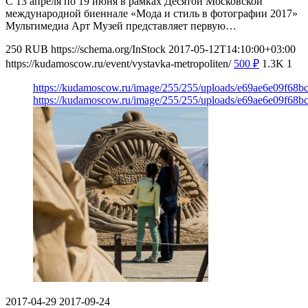
С 13 апреля по 19 июня в рамках Десятой Московской
международной биеннале «Мода и стиль в фотографии 2017»
Мультимедиа Арт Музей представляет первую…
250
RUB
https://schema.org/InStock
2017-05-12T14:10:00+03:00
https://kudamoscow.ru/event/vystavka-metropoliten/
500
₽
1.3K
1
https://kudamoscow.ru/image/255/255/uploads/e69ae6e09f68
https://kudamoscow.ru/image/255/255/uploads/e69ae6e09f68
2017-04-29
2017-09-24