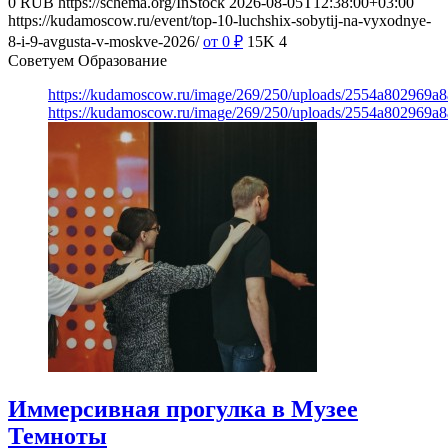
0
RUB
https://schema.org/InStock
2026-08-05T12:38:00+03:00
https://kudamoscow.ru/event/top-10-luchshix-sobytij-na-vyxodnye-
8-i-9-avgusta-v-moskve-2026/
от 0
₽
15K
4
Советуем Образование
https://kudamoscow.ru/image/269/250/uploads/2554a802969
https://kudamoscow.ru/image/269/250/uploads/2554a802969
Иммерсивная прогулка в Музее
Темноты