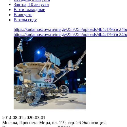
Завтра, 10 августа
В эти выходные
В августе
В этом году
https://kudamoscow.ru/image/255/255/uploads/4b4cf7965c24
https://kudamoscow.ru/image/255/255/uploads/4b4cf7965c24
2014-08-01
2020-03-01
Москва, Проспект Мира, вл. 119, стр. 26
Экспозиция