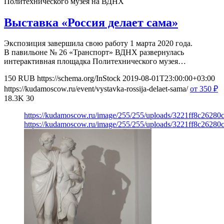
Политехнического музея на ВДНХ
Выставка «Россия делает сама»
Экспозиция завершила свою работу 1 марта 2020 года.
В павильоне № 26 «Транспорт» ВДНХ развернулась
интерактивная площадка Политехнического музея…
150
RUB
https://schema.org/InStock
2019-08-01T23:00:00+03:00
https://kudamoscow.ru/event/vystavka-rossija-delaet-sama/
от 350
₽
18.3K
30
https://kudamoscow.ru/image/255/255/uploads/3221ff8c2628
https://kudamoscow.ru/image/255/255/uploads/3221ff8c2628