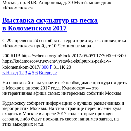
Москва, пр. Ю.В. Андропова, д. 39
Музей-заповедник
«Коломенское»
Выставка скульптур из песка
в Коломенском 2017
С 29 апреля по 24 сентября на территории музея-заповедника
«Коломенское» пройдет 10 Чемпионат мира…
200
RUB
https://schema.org/InStock
2017-05-05T17:30:00+03:00
https://kudamoscow.ru/event/vystavka-skulptur-iz-peska-v-
kolomenskom-2017/
300
₽
31.1K
20
< Назад
1
2
3
4
5
6
Вперед >
На нашем сайте вы узнаете всё необходимое про куда сходить
в Москве в апреле 2017 года. Кудамоскоу — это
интерактивная афиша самых интересных событий Москвы.
Кудамоскоу собирает информацию о лучших развлечениях и
мероприятих Москвы. На этой странице перечислены куда
сходить в Москве в апреле 2017 года которые проходят
сегодня, либо будут проходить скоро: например завтра, на
этих выходных и т.д.