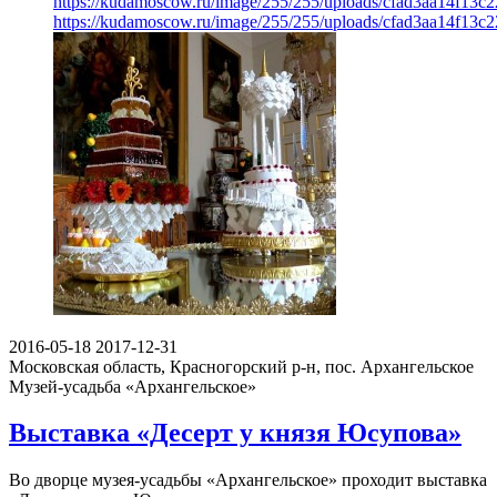
https://kudamoscow.ru/image/255/255/uploads/cfad3aa14f13c
https://kudamoscow.ru/image/255/255/uploads/cfad3aa14f13c
2016-05-18
2017-12-31
Московская область, Красногорский р-н, пос. Архангельское
Музей-усадьба «Архангельское»
Выставка «Десерт у князя Юсупова»
Во дворце музея-усадьбы «Архангельское» проходит выставка