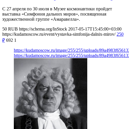
С 27 апреля по 30 июля в Музее космонавтики пройдет
выставка «Симфония дальних миров», посвященная
художественной группе «Амаравелла».
50
RUB
https://schema.org/InStock
2017-05-17T15:45:00+03:00
https://kudamoscow.ru/event/vystavka-simfonija-dalnix-mirov/
250
₽
692
1
https://kudamoscow.ru/image/255/255/uploads/89a4983f6561
https://kudamoscow.ru/image/255/255/uploads/89a4983f6561