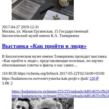
2017-04-27
2019-12-31
Москва, ул. Малая Грузинская, 15
Государственный
биологический музей имени К.А. Тимирязева
Выставка «Как пройти в люди»
В Биологическом музее имени Тимирязева проходит выставка
«Как пройти в люди», представляющая полезные, но научно
обоснованные советы и факты о нас самих…
110
RUB
https://schema.org/InStock
2017-05-22T02:54:00+03:00
https://kudamoscow.ru/event/vystavka-kak-projti-v-ljudi/
220
₽
5.8K
2
https://kudamoscow.ru/image/255/255/uploads/4d81d635cffb2
https://kudamoscow.ru/image/255/255/uploads/4d81d635cffb2