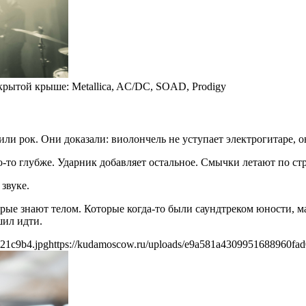
рытой крыше: Metallica, AC/DC, SOAD, Prodigy
и рок. Они доказали: виолончель не уступает электрогитаре, он
то-то глубже. Ударник добавляет остальное. Смычки летают по ст
звуке.
оторые знают телом. Которые когда-то были саундтреком юности,
шил идти.
21c9b4.jpg
https://kudamoscow.ru/uploads/e9a581a4309951688960fa