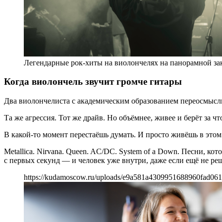
Легендарные рок-хиты на виолончелях на панорамной зак
Когда виолончель звучит громче гитары
Два виолончелиста с академическим образованием переосмыслил
Та же агрессия. Тот же драйв. Но объёмнее, живее и берёт за ч
В какой-то момент перестаёшь думать. И просто живёшь в этом 
Metallica. Nirvana. Queen. AC/DC. System of a Down. Песни, к
с первых секунд — и человек уже внутри, даже если ещё не ре
https://kudamoscow.ru/uploads/e9a581a4309951688960fad061