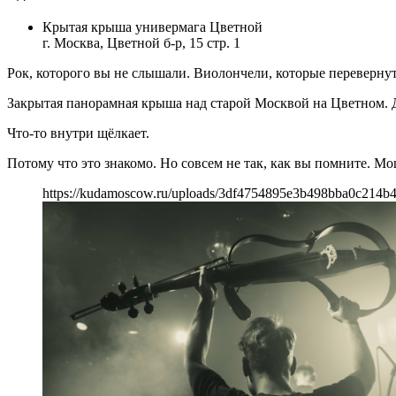
Крытая крыша универмага Цветной
г. Москва, Цветной б-р, 15 стр. 1
Рок, которого вы не слышали. Виолончели, которые перевернут
Закрытая панорамная крыша над старой Москвой на Цветном. До
Что-то внутри щёлкает.
Потому что это знакомо. Но совсем не так, как вы помните. М
https://kudamoscow.ru/uploads/3df4754895e3b498bba0c214b