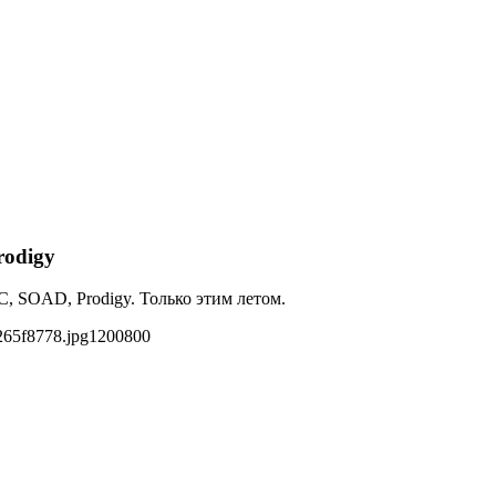
rodigy
, SOAD, Prodigy. Только этим летом.
265f8778.jpg
1200
800