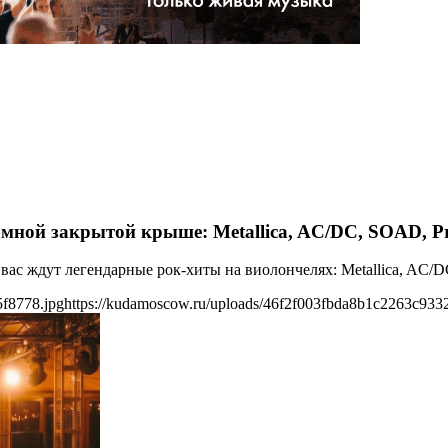
мной закрытой крыше: Metallica, AC/DC, SOAD, P
ас ждут легендарные рок-хиты на виолончелях: Metallica, AC/DC
5f8778.jpg
https://kudamoscow.ru/uploads/46f2f003fbda8b1c2263c933