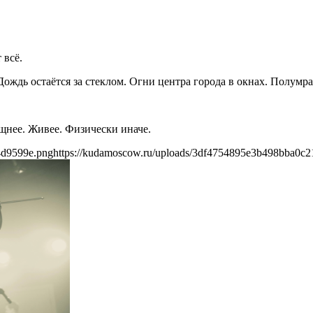
 всё.
ждь остаётся за стеклом. Огни центра города в окнах. Полумрак
ощнее. Живее. Физически иначе.
4d9599e.png
https://kudamoscow.ru/uploads/3df4754895e3b498bba0c