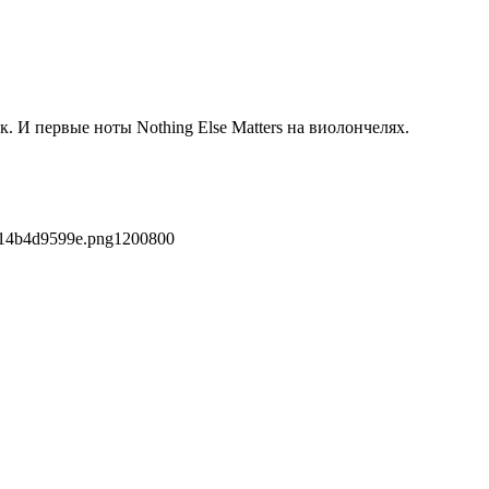
. И первые ноты Nothing Else Matters на виолончелях.
214b4d9599e.png
1200
800