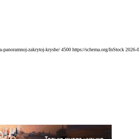
na-panoramnoj-zakrytoj-kryshe/
4500
https://schema.org/InStock
2026-