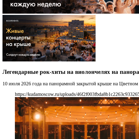
Легендарные рок-хиты на виолончелях на панора
10 июля 2026 года на панорамной закрытой крыше на Цветном в
https://kudamoscow.ru/uploads/46f2f003fbda8b1c2263c93326