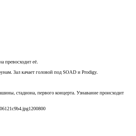
а превосходит её.
рунам. Зал качает головой под SOAD и Prodigy.
 машины, стадиона, первого концерта. Узнавание происходит
d06121c9b4.jpg
1200
800