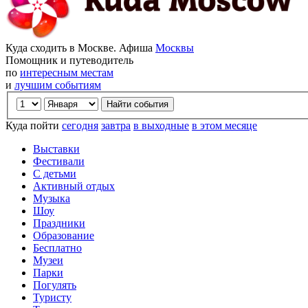
Куда сходить в Москве. Афиша
Москвы
Помощник и путеводитель
по
интересным местам
и
лучшим событиям
Куда пойти
сегодня
завтра
в выходные
в этом месяце
Выставки
Фестивали
С детьми
Активный отдых
Музыка
Шоу
Праздники
Образование
Бесплатно
Музеи
Парки
Погулять
Туристу