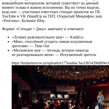
комедийным материалом, который существует на данный
момент только в живом исполнении. Вы их точно видели,
ведь они — участники известных стендап проектов на ТВ,
YouTube и VK (StandUp на ТНТ, Открытый Микрофон, шоу
«Разгоны», Большое Шоу.
Формат «Стендап + Джаз» замечают и отмечают:
«Лучшее развлекательное шоу» — KudaGo
«Микс, способный угодить самым искушенным
зрителям» — Time Out
«Московское шоу — легенда, которое никогда
не разочаровывало меня» — Искушенный зритель
https://kudamoscow.ru/uploads/e175eaa6ac3aca3b5439ddb9ec0