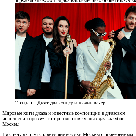
https://kudamoscow.ru/uploads/8326decfd0555d68e1f6b7c9bda
Стендап + Джаз: два концерта в один вечер
Мировые хиты джаза и известные композиции в джазовом
исполнении прозвучат от резидентов лучших джаз-клубов
Москвы.
На сцену выйдут сильнейшие комики Москвы с проверенным