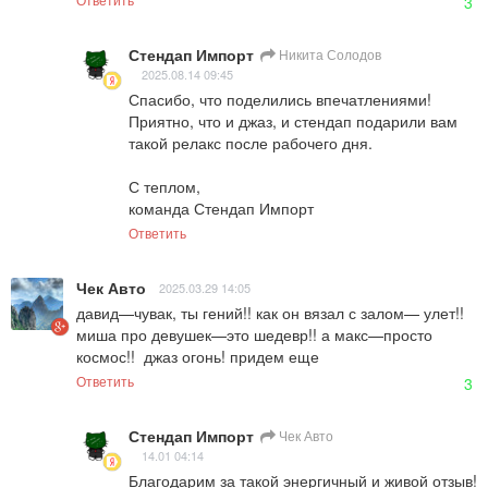
3
Стендап Импорт
Никита Солодов
2025.08.14 09:45
Спасибо, что поделились впечатлениями! 
Приятно, что и джаз, и стендап подарили вам 
такой релакс после рабочего дня.

С теплом,

команда Стендап Импорт
Ответить
Чек Авто
2025.03.29 14:05
давид—чувак, ты гений!! как он вязал с залом— улет!! 
миша про девушек—это шедевр!! а макс—просто 
космос!!  джаз огонь! придем еще
Ответить
3
Стендап Импорт
Чек Авто
14.01 04:14
Благодарим за такой энергичный и живой отзыв! 