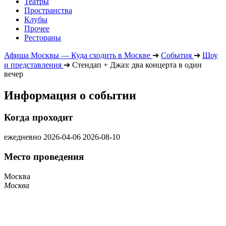
Театры
Пространства
Клубы
Прочее
Рестораны
Афиша Москвы — Куда сходить в Москве
➔
События
➔
Шоу
и представления
➔
Стендап + Джаз: два концерта в один
вечер
Информация о событии
Когда проходит
ежедневно
2026-04-06
2026-08-10
Место проведения
Москва
Москва