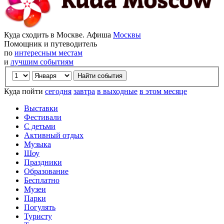
Куда сходить в Москве. Афиша
Москвы
Помощник и путеводитель
по
интересным местам
и
лучшим событиям
Куда пойти
сегодня
завтра
в выходные
в этом месяце
Выставки
Фестивали
С детьми
Активный отдых
Музыка
Шоу
Праздники
Образование
Бесплатно
Музеи
Парки
Погулять
Туристу