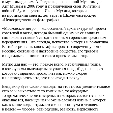
и мультимедиа им. А. Родченко, основанной Мультимедиа
Арт Музеем в 2006 году и празднующей свой 10-летний
юбилей. Зуев — ученик Игоря Мухина, который
на протяжении многих лет ведет в Школе мастерскую
«Непосредственная фотография».
«Московское метро — колоссальный архитектурный проект
советской власти, некогда бывший одним из ее главных
символов и ставший сегодня главным городским средством
передвижения. Это легенда, искусство, история и романтика.
В этой серии я пытаюсь зафиксировать современную мне
Россию, состояние и настроение общества, его тревоги
и надежды», — пишет о своем проекте сам автор.
Метро для нас — это, прежде всего, неразличимая толпа,
в которую мы вынуждены окунаться каждый день и через
которую стараемся проскочить как можно скорее
и не вглядываясь в то, что происходит вокруг.
Владимир Зуев словно наводит на этот поток увеличительное
стекло и выхватывает то комичные, то абсурдные,
то драматические мизансцены, из которых состоит эта, как
оказывается, насыщенная и очень сложная жизнь, в которой,
как в капле воды, отражается жизнь социума и человека
в целом — любовь, равнодушие, ревность, нервозность,