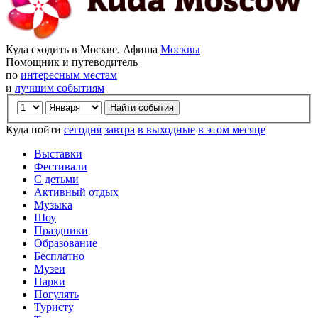
Куда сходить в Москве. Афиша
Москвы
Помощник и путеводитель
по
интересным местам
и
лучшим событиям
Куда пойти
сегодня
завтра
в выходные
в этом месяце
Выставки
Фестивали
С детьми
Активный отдых
Музыка
Шоу
Праздники
Образование
Бесплатно
Музеи
Парки
Погулять
Туристу