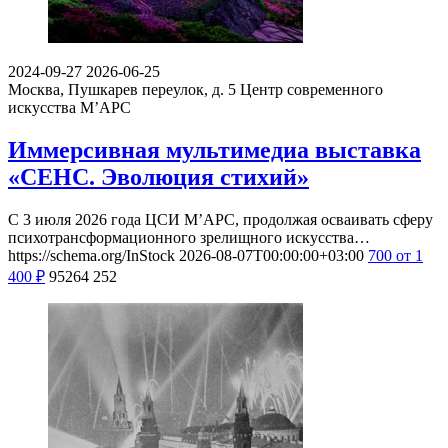
2024-09-27
2026-06-25
Москва, Пушкарев переулок, д. 5
Центр современного
искусства М’АРС
Иммерсивная мультимедиа выставка
«СЕНС. Эволюция стихий»
С 3 июля 2026 года ЦСИ М’АРС, продолжая осваивать сферу
психотрансформационного зрелищного искусства…
https://schema.org/InStock
2026-08-07T00:00:00+03:00
700
от 1
400
₽
95264
252