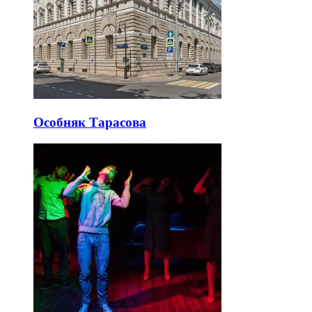
Особняк Тарасова